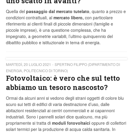
uno scatto in avanti?
Quella del
passaggio dal mercato tutelato
, quanto a prezzo e
condizioni contrattuali, al
mercato libero,
con particolare
riferimento ai clienti finali di piccole dimensioni (famiglie e
piccole imprese), è una questione complessa, che ha
impegnato, a geometrie variabili, l’ultimo quinquennio del
dibattito pubblico e istituzionale in tema di energia.
MARTEDÌ, 20 LUGLIO 2021
SPERTINO FILIPPO (DIPARTIMENTO DI
ENERGIA, POLITECNICO DI TORINO)
Fotovoltaico: è vero che sul tetto
abbiamo un tesoro nascosto?
Ormai da alcuni anni si vedono degli strani oggetti di colore blu
scuro sui tetti di edifici di varia destinazione d’uso, dalle
abitazioni residenziali ai centri commerciali e ai capannoni
industriali. Sono i pannelli solari dice qualcuno, ma più
propriamente si tratta di
moduli fotovoltaici
oppure di collettori
solari termici per la produzione di acqua calda sanitaria. In