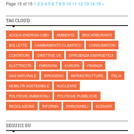
Page 15 of 15
1
2
3
4
5
6
7
8
9
10
11
12
13
14
15
»
TAG CLOUD
ACQUA-ENERGIA-CIBO
AMBIENTE
BIOCARBURANTI
BOLLETTE
CAMBIAMENTO CLIMATICO
CONSUMATORI
CONTATORI
DIRETTIVE UE
EFFICIENZA ENERGETICA
ELETTRICITÀ
EMISSIONI
EUROPA
FINANZA
GAS NATURALE
IDROGENO
INFRASTRUTTURE
ITALIA
MOBILITÀ SOSTENIBILE
NUCLEARE
POLITICHE AMBIENTALI
POLITICHE PUBBLICHE
REGOLAZIONE
RIFORMA
RINNOVABILI
SCENARI
SEGUICI SU