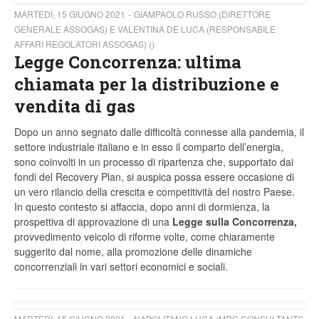
MARTEDÌ, 15 GIUGNO 2021
GIAMPAOLO RUSSO (DIRETTORE
GENERALE ASSOGAS) E VALENTINA DE LUCA (RESPONSABILE
AFFARI REGOLATORI ASSOGAS) ()
Legge Concorrenza: ultima
chiamata per la distribuzione e
vendita di gas
Dopo un anno segnato dalle difficoltà connesse alla pandemia, il
settore industriale italiano e in esso il comparto dell’energia,
sono coinvolti in un processo di ripartenza che, supportato dai
fondi del Recovery Plan, si auspica possa essere occasione di
un vero rilancio della crescita e competitività del nostro Paese.
In questo contesto si affaccia, dopo anni di dormienza, la
prospettiva di approvazione di una
Legge sulla Concorrenza,
provvedimento veicolo di riforme volte, come chiaramente
suggerito dal nome, alla promozione delle dinamiche
concorrenziali in vari settori economici e sociali.
MARTEDÌ, 15 GIUGNO 2021
NAPOLITANO LUCA (MRC CONSULTANTS