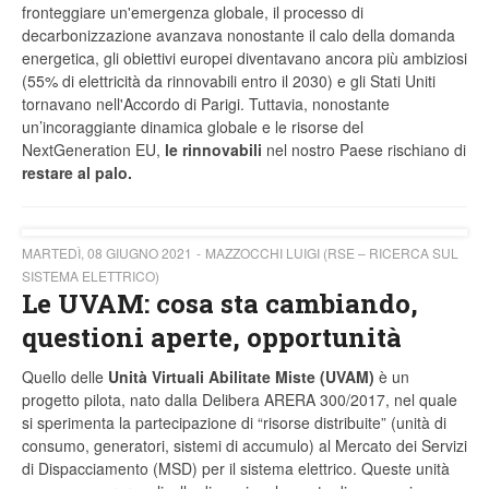
fronteggiare un'emergenza globale, il processo di
decarbonizzazione avanzava nonostante il calo della domanda
energetica, gli obiettivi europei diventavano ancora più ambiziosi
(55% di elettricità da rinnovabili entro il 2030) e gli Stati Uniti
tornavano nell'Accordo di Parigi. Tuttavia, nonostante
un’incoraggiante dinamica globale e le risorse del
NextGeneration EU,
le rinnovabili
nel nostro Paese rischiano di
restare al palo.
MARTEDÌ, 08 GIUGNO 2021
MAZZOCCHI LUIGI (RSE – RICERCA SUL
SISTEMA ELETTRICO)
Le UVAM: cosa sta cambiando,
questioni aperte, opportunità
Quello delle
Unità Virtuali Abilitate Miste (UVAM)
è un
progetto pilota, nato dalla Delibera ARERA 300/2017, nel quale
si sperimenta la partecipazione di “risorse distribuite” (unità di
consumo, generatori, sistemi di accumulo) al Mercato dei Servizi
di Dispacciamento (MSD) per il sistema elettrico. Queste unità