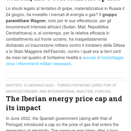
Lo shock legato al tentativo di golpe, materializzatosi in Russia il
24 giugno, ha investito i mercati di energia e gas? Il
gruppo
paramilitare Wagner
, noto per le sue efferatezze, per gli
innumerevoli interessi africani (Sudan, Mali, Repubblica
Centrafricana) e, al contempo, per la relativa efficacia in
combattimento sul fronte ucraino, ha inaspettatamente
dichiarato un’insurrezione militare contro il ministero della Difesa
e lo Stato Maggiore dell’Esercito, contro i quali era ai ferri corti
da mesi nel quadro di fortissime rivalità e
accuse di boicottaggio
circa i rifornimenti militari necessari
.
MARTEDÌ, 10 GENNAIO 2023
TORRES RAYMOND (DIRECTOR OF
MACROECONOMIC AND INTERNATIONAL ANALYSIS, FUNCAS)
The Iberian energy price cap and
its impact
In June 2022, the Spanish government (along with that of
Portugal) introduced a cap on the price of gas that enters the
generation of electricity. The measure was taken after a long