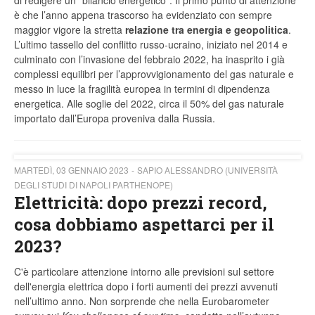
di redigere un “bilancio energetico”. Il primo punto di attenzione
è che l’anno appena trascorso ha evidenziato con sempre
maggior vigore la stretta
relazione tra energia e geopolitica
.
L’ultimo tassello del conflitto russo-ucraino, iniziato nel 2014 e
culminato con l’invasione del febbraio 2022, ha inasprito i già
complessi equilibri per l’approvvigionamento del gas naturale e
messo in luce la fragilità europea in termini di dipendenza
energetica. Alle soglie del 2022, circa il 50% del gas naturale
importato dall’Europa proveniva dalla Russia.
MARTEDÌ, 03 GENNAIO 2023
SAPIO ALESSANDRO (UNIVERSITÀ
DEGLI STUDI DI NAPOLI PARTHENOPE)
Elettricità: dopo prezzi record,
cosa dobbiamo aspettarci per il
2023?
C'è particolare attenzione intorno alle previsioni sul settore
dell'energia elettrica dopo i forti aumenti dei prezzi avvenuti
nell’ultimo anno. Non sorprende che nella Eurobarometer