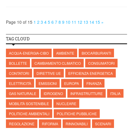
Page 10 of 15
1
2
3
4
5
6
7
8
9
10
11
12
13
14
15
»
TAG CLOUD
ACQUA-ENERGIA-CIBO
AMBIENTE
BIOCARBURANTI
BOLLETTE
CAMBIAMENTO CLIMATICO
CONSUMATORI
CONTATORI
DIRETTIVE UE
EFFICIENZA ENERGETICA
ELETTRICITÀ
EMISSIONI
EUROPA
FINANZA
GAS NATURALE
IDROGENO
INFRASTRUTTURE
ITALIA
MOBILITÀ SOSTENIBILE
NUCLEARE
POLITICHE AMBIENTALI
POLITICHE PUBBLICHE
REGOLAZIONE
RIFORMA
RINNOVABILI
SCENARI