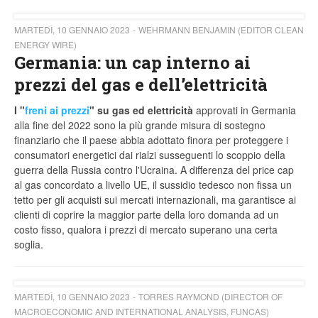
MARTEDÌ, 10 GENNAIO 2023
WEHRMANN BENJAMIN (EDITOR CLEAN
ENERGY WIRE)
Germania: un cap interno ai
prezzi del gas e dell’elettricità
I "
freni ai prezzi
" su gas ed elettricità
approvati in Germania
alla fine del 2022 sono la più grande misura di sostegno
finanziario che il paese abbia adottato finora per proteggere i
consumatori energetici dai rialzi susseguenti lo scoppio della
guerra della Russia contro l'Ucraina. A differenza del price cap
al gas concordato a livello UE, il sussidio tedesco non fissa un
tetto per gli acquisti sui mercati internazionali, ma garantisce ai
clienti di coprire la maggior parte della loro domanda ad un
costo fisso, qualora i prezzi di mercato superano una certa
soglia.
MARTEDÌ, 10 GENNAIO 2023
TORRES RAYMOND (DIRECTOR OF
MACROECONOMIC AND INTERNATIONAL ANALYSIS, FUNCAS)