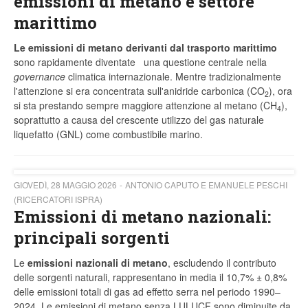
emissioni di metano e settore
marittimo
Le emissioni di metano derivanti dal trasporto marittimo
sono rapidamente diventate una questione centrale nella
governance
climatica internazionale. Mentre tradizionalmente
l'attenzione si era concentrata sull'anidride carbonica (CO
), ora
2
si sta prestando sempre maggiore attenzione al metano (CH
),
4
soprattutto a causa del crescente utilizzo del gas naturale
liquefatto (GNL) come combustibile marino.
GIOVEDÌ, 28 MAGGIO 2026
ANTONIO CAPUTO E EMANUELE PESCHI
(RICERCATORI ISPRA)
Emissioni di metano nazionali:
principali sorgenti
Le
emissioni nazionali di metano
, escludendo il contributo
delle sorgenti naturali, rappresentano in media il 10,7% ± 0,8%
delle emissioni totali di gas ad effetto serra nel periodo 1990–
2024. Le emissioni di metano senza LULUCF sono diminuite da