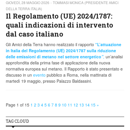
GIOVEDÌ, 28 MAGGIO 2026
TOMMASI MONICA (PRESIDENTE AMICI
DELLA TERRA ITALIA)
Il Regolamento (UE) 2024/1787:
quali indicazioni di intervento
dal caso italiano
Gli Amici della Terra hanno realizzato il rapporto
“L’attuazione
in Italia del Regolamento (UE) 2024/1787 sulla riduzione
delle emissioni di metano nel settore energetico
”
,
un’analisi
approfondita della prima fase di applicazione della nuova
normativa europea sul metano. Il Rapporto è stato presentato e
discusso in un
evento
pubblico a Roma, nella mattinata di
martedì 19 maggio, presso Palazzo Baldassini.
Page 1 of 15
1
2
3
4
5
6
7
8
9
10
11
12
13
14
15
»
TAG CLOUD