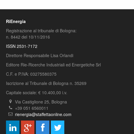
RiEnergia
Registrazione al tribunale di Bologna:
n. 8442 del 10/11/2016
ISSN 2531-7172
Direttore Responsabile Lisa Orlandi
Editore Rie-Ricerche Industriali ed Energetiche Srl
C.F. e P.IVA: 03275580375
Iscrizione al Tribunale di Bologna n. 35269
Capitale sociale: € 10.400,00 i.v.
Via Castiglione 25, Bologna
+39 051 6560011
rienergia@staffettaonline.com