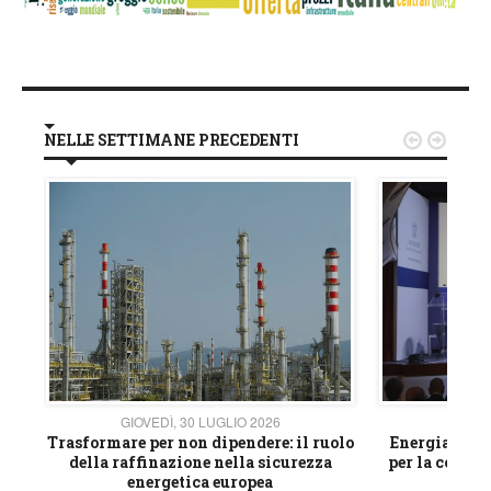
NELLE SETTIMANE PRECEDENTI


GIOVEDÌ, 30 LUGLIO 2026
GIOVE
ico
Trasformare per non dipendere: il ruolo
Energia e mat
della raffinazione nella sicurezza
per la compet
energetica europea