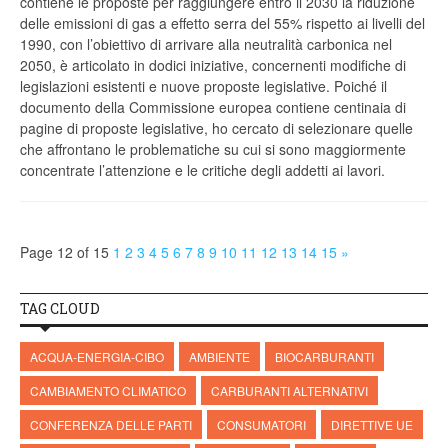
contiene le proposte per raggiungere entro il 2030 la riduzione
delle emissioni di gas a effetto serra del 55% rispetto ai livelli del
1990, con l’obiettivo di arrivare alla neutralità carbonica nel
2050, è articolato in dodici iniziative, concernenti modifiche di
legislazioni esistenti e nuove proposte legislative. Poiché il
documento della Commissione europea contiene centinaia di
pagine di proposte legislative, ho cercato di selezionare quelle
che affrontano le problematiche su cui si sono maggiormente
concentrate l’attenzione e le critiche degli addetti ai lavori.
Page 12 of 15
1
2
3
4
5
6
7
8
9
10
11
12
13
14
15
»
TAG CLOUD
ACQUA-ENERGIA-CIBO
AMBIENTE
BIOCARBURANTI
CAMBIAMENTO CLIMATICO
CARBURANTI ALTERNATIVI
CONFERENZA DELLE PARTI
CONSUMATORI
DIRETTIVE UE