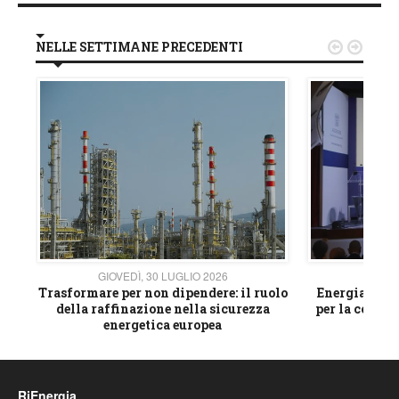
NELLE SETTIMANE PRECEDENTI


GIOVEDÌ, 30 LUGLIO 2026
GIOVE
ico
Trasformare per non dipendere: il ruolo
Energia e mat
della raffinazione nella sicurezza
per la compet
energetica europea
RiEnergia