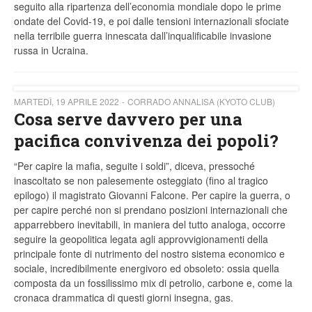
seguito alla ripartenza dell’economia mondiale dopo le prime
ondate del Covid-19, e poi dalle tensioni internazionali sfociate
nella terribile guerra innescata dall’inqualificabile invasione
russa in Ucraina.
MARTEDÌ, 19 APRILE 2022
CORRADO ANNALISA (KYOTO CLUB)
Cosa serve davvero per una
pacifica convivenza dei popoli?
“Per capire la mafia, seguite i soldi”, diceva, pressoché
inascoltato se non palesemente osteggiato (fino al tragico
epilogo) il magistrato Giovanni Falcone. Per capire la guerra, o
per capire perché non si prendano posizioni internazionali che
apparrebbero inevitabili, in maniera del tutto analoga, occorre
seguire la geopolitica legata agli approvvigionamenti della
principale fonte di nutrimento del nostro sistema economico e
sociale, incredibilmente energivoro ed obsoleto: ossia quella
composta da un fossilissimo mix di petrolio, carbone e, come la
cronaca drammatica di questi giorni insegna, gas.