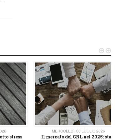


2026
MERCOLEDÌ, 08 LUGLIO 2026
otto stress
Il mercato del GNL nel 2025: stato
L'av