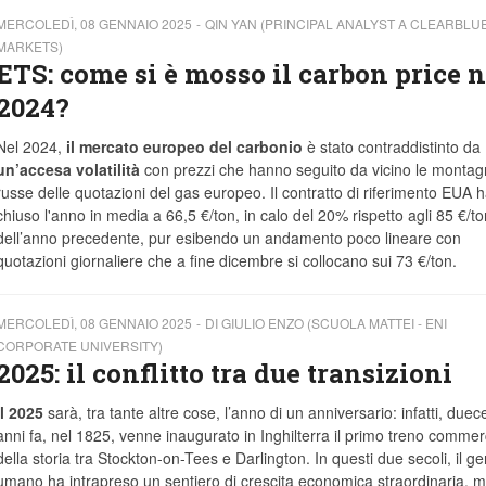
MERCOLEDÌ, 08 GENNAIO 2025
QIN YAN (PRINCIPAL ANALYST A CLEARBLU
MARKETS)
ETS: come si è mosso il carbon price n
2024?
Nel 2024,
il mercato europeo del carbonio
è stato contraddistinto da
un’accesa volatilità
con prezzi che hanno seguito da vicino le monta
russe delle quotazioni del gas europeo. Il contratto di riferimento EUA 
chiuso l'anno in media a 66,5 €/ton, in calo del 20% rispetto agli 85 €/to
dell’anno precedente, pur esibendo un andamento poco lineare con
quotazioni giornaliere che a fine dicembre si collocano sui 73 €/ton.
MERCOLEDÌ, 08 GENNAIO 2025
DI GIULIO ENZO (SCUOLA MATTEI - ENI
CORPORATE UNIVERSITY)
2025: il conflitto tra due transizioni
Il 2025
sarà, tra tante altre cose, l’anno di un anniversario: infatti, duec
anni fa, nel 1825, venne inaugurato in Inghilterra il primo treno commer
della storia tra Stockton-on-Tees e Darlington. In questi due secoli, il g
umano ha intrapreso un sentiero di crescita economica straordinaria, m