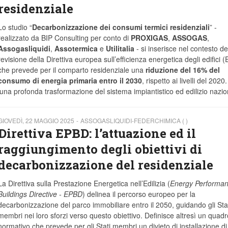
residenziale
Lo studio “
Decarbonizzazione dei consumi termici residenziali
” -
realizzato da BIP Consulting per conto di
PROXIGAS
,
ASSOGAS
,
Assogasliquidi
,
Assotermica
e
Utilitalia
-
si inserisce nel contesto de
revisione della Direttiva europea sull’efficienza energetica degli edifici 
che prevede per il comparto residenziale una
riduzione del 16% del
consumo di energia primaria entro il 2030
, rispetto ai livelli del 2020.
 una profonda trasformazione del sistema impiantistico ed edilizio nazio
GIOVEDÌ, 22 MAGGIO 2025
ASSOGASLIQUIDI-FEDERCHIMICA ( )
Direttiva EPBD: l’attuazione ed il
raggiungimento degli obiettivi di
decarbonizzazione del residenziale
La Direttiva sulla Prestazione Energetica nell’Edilizia (
Energy Performan
Buildings Directive - EPBD
) delinea il percorso europeo per la
decarbonizzazione del parco immobiliare entro il 2050, guidando gli Sta
membri nei loro sforzi verso questo obiettivo. Definisce altresì un quadr
normativo che prevede per gli Stati membri un divieto di installazione di