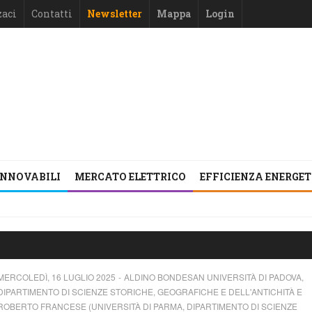
zaci
Contatti
Newsletter
Mappa
Login
INNOVABILI
MERCATO ELETTRICO
EFFICIENZA ENERGE
MERCOLEDÌ, 16 LUGLIO 2025
ALDINO BONDESAN UNIVERSITÀ DI PADOVA,
DIPARTIMENTO DI SCIENZE STORICHE, GEOGRAFICHE E DELL'ANTICHITÀ E
ROBERTO FRANCESE (UNIVERSITÀ DI PARMA, DIPARTIMENTO DI SCIENZE