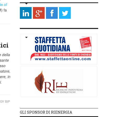
te of
) fa
ici
 della
ssante
esso
matore,
ere, in
i.
GY BIP
GLI SPONSOR DI RIENERGIA