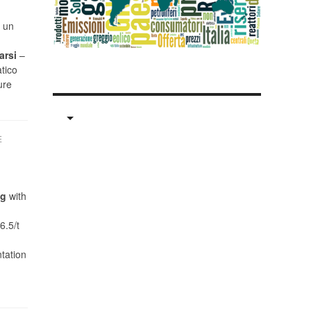
o un
arsi
–
tico
ure
E
ng
with
6.5/t
tation