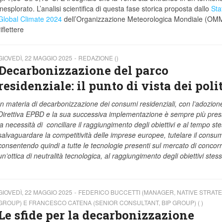
inesplorato. L’analisi scientifica di questa fase storica proposta dallo
Sta
Global Climate 2024
dell’Organizzazione Meteorologica Mondiale (OMM
riflettere
GIOVEDÌ, 22 MAGGIO 2025
REDAZIONE ()
Decarbonizzazione del parco
residenziale: il punto di vista dei polit
In materia di decarbonizzazione dei consumi residenziali, con l’adozione
Direttiva EPBD e la sua successiva implementazione è sempre più pre
la necessità di conciliare il raggiungimento degli obiettivi e al tempo st
salvaguardare la competitività delle imprese europee, tutelare il consu
consentendo quindi a tutte le tecnologie presenti sul mercato di concorr
un’ottica di neutralità tecnologica, al raggiungimento degli obiettivi stess
GIOVEDÌ, 22 MAGGIO 2025
FEDERICO BUCCETTI (MANAGER, NATIVE STRATE
GROUP) E FRANCESCO CATENA (SENIOR CONSULTANT, BIP GROUP) ( )
Le sfide per la decarbonizzazione