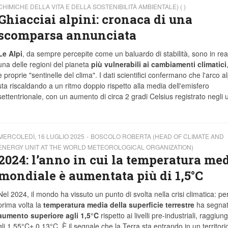
CHIMICHE DELLA VITA E DELLA SOSTENIBILITÀ AMBIENTALE) ( )
Ghiacciai alpini: cronaca di una
scomparsa annunciata
Le Alpi
, da sempre percepite come un baluardo di stabilità, sono in rea
una delle regioni del pianeta
più vulnerabili ai cambiamenti climatici
e proprie "sentinelle del clima". I dati scientifici confermano che l'arco al
sta riscaldando a un ritmo doppio rispetto alla media dell'emisfero
settentrionale, con un aumento di circa 2 gradi Celsius registrato negli u
MERCOLEDÌ, 16 LUGLIO 2025
BOSCOLO ROBERTA (HEAD OF CLIMATE AND
ENERGY UNIT AT THE WORLD METEOROLOGICAL ORGANIZATION)
2024: l’anno in cui la temperatura me
mondiale è aumentata più di 1,5°C
Nel 2024, il mondo ha vissuto un punto di svolta nella crisi climatica: per
prima volta la
temperatura media della superficie terrestre
ha segnat
aumento superiore agli 1,5°C
rispetto ai livelli pre-industriali, raggiu
gli 1,55°C± 0,13°C. È il segnale che la Terra sta entrando in un territori