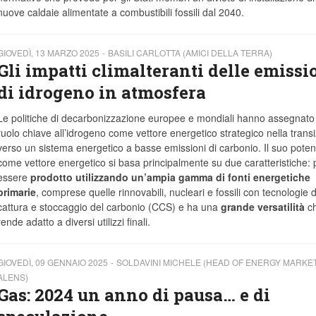
nuove caldaie alimentate a combustibili fossili dal 2040.
GIOVEDÌ, 13 MARZO 2025
BASILI CARLOTTA (AMICI DELLA TERRA)
Gli impatti climalteranti delle emissi
di idrogeno in atmosfera
Le politiche di decarbonizzazione europee e mondiali hanno assegnato
ruolo chiave all’idrogeno come vettore energetico strategico nella trans
verso un sistema energetico a basse emissioni di carbonio. Il suo poten
come vettore energetico si basa principalmente su due caratteristiche:
essere
prodotto utilizzando un’ampia gamma di fonti energetiche
primarie
, comprese quelle rinnovabili, nucleari e fossili con tecnologie d
cattura e stoccaggio del carbonio (CCS) e ha una
grande versatilità
ch
rende adatto a diversi utilizzi finali.
GIOVEDÌ, 09 GENNAIO 2025
SOLDAVINI MICHELE (HEAD OF ENERGY MARKE
ALENS)
Gas: 2024 un anno di pausa… e di