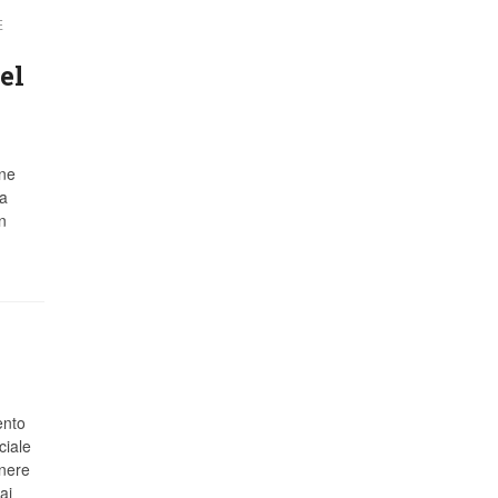
E
el
gne
ha
n
ento
ciale
enere
ai