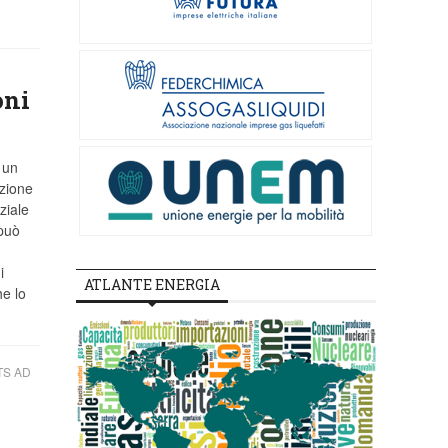
oni
 un
izione
ziale
 può
i
ATLANTE ENERGIA
e lo
TS AD