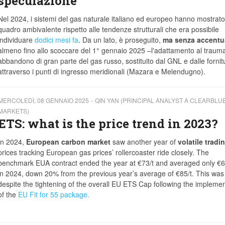
speculazione
Nel 2024, i sistemi del gas naturale italiano ed europeo hanno mostrat
quadro ambivalente rispetto alle tendenze strutturali che era possibile
individuare
dodici mesi fa
. Da un lato, è proseguito,
ma senza accentu
almeno fino allo scoccare del 1° gennaio 2025 –l'adattamento al trauma
abbandono di gran parte del gas russo, sostituito dal GNL e dalle fornit
attraverso i punti di ingresso meridionali (Mazara e Melendugno).
MERCOLEDÌ, 08 GENNAIO 2025
QIN YAN (PRINCIPAL ANALYST A CLEARBLU
MARKETS)
ETS: what is the price trend in 2023?
In 2024,
European carbon market
saw another year of
volatile tradi
prices tracking European gas prices’ rollercoaster ride closely. The
benchmark EUA contract ended the year at €73/t and averaged only €6
in 2024, down 20% from the previous year’s average of €85/t. This was
despite the tightening of the overall EU ETS Cap following the implemen
of the
EU Fit for 55 package.