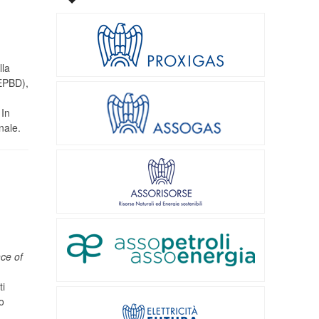
lla
(EPBD),
 In
nale.
ce of
ti
o