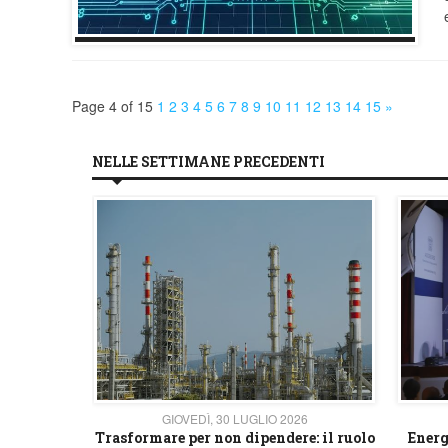
Page 4 of 15
1
2
3
4
5
6
7
8
9
10
11
12
13
14
15
»
NELLE SETTIMANE PRECEDENTI
26
GIOVEDÌ, 30 LUGLIO 2026
 strategico
Trasformare per non dipendere: il ruolo
Energ