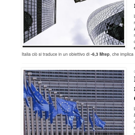
Italia ciò si traduce in un obiettivo di
-6,3 Mtep
, che implica