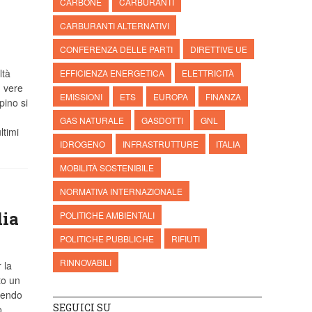
CARBONE
CARBURANTI
CARBURANTI ALTERNATIVI
CONFERENZA DELLE PARTI
DIRETTIVE UE
ltà
EFFICIENZA ENERGETICA
ELETTRICITÀ
, vere
EMISSIONI
ETS
EUROPA
FINANZA
pino si
GAS NATURALE
GASDOTTI
GNL
ltimi
IDROGENO
INFRASTRUTTURE
ITALIA
MOBILITÀ SOSTENIBILE
NORMATIVA INTERNAZIONALE
dia
POLITICHE AMBIENTALI
POLITICHE PUBBLICHE
RIFIUTI
RINNOVABILI
 la
o un
ngendo
SEGUICI SU
o