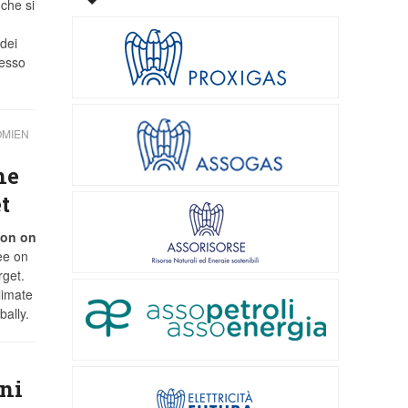
 che si
dei
 esso
OMIEN
he
t
on on
ee on
rget.
limate
bally.
oni