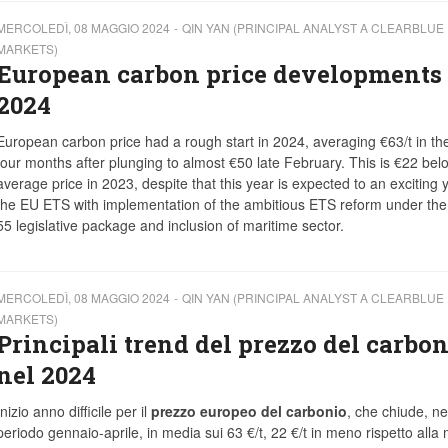
MERCOLEDÌ, 08 MAGGIO 2024
QIN YAN (PRINCIPAL ANALYST A CLEARBLUE
MARKETS)
European carbon price developments 
2024
European carbon price had a rough start in 2024, averaging €63/t in the 
four months after plunging to almost €50 late February. This is €22 bel
average price in 2023, despite that this year is expected to an exciting y
the EU ETS with implementation of the ambitious ETS reform under the 
55 legislative package and inclusion of maritime sector.
MERCOLEDÌ, 08 MAGGIO 2024
QIN YAN (PRINCIPAL ANALYST A CLEARBLUE
MARKETS)
Principali trend del prezzo del carbon
nel 2024
Inizio anno difficile per il
prezzo europeo del carbonio
, che chiude, ne
periodo gennaio-aprile, in media sui 63 €/t, 22 €/t in meno rispetto alla