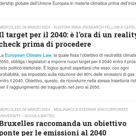
ership globale dell’Unione Europea in materia climatica prima dell’inizi
MERCOLEDÌ, 06 MARZO 2024
KUSTOVA IRINA (RESEARCH FELLOW A CEPS)
Il target per il 2040: è l'ora di un realit
check prima di procedere
La
European Climate Law
, la quale fissa l’obiettivo di neutralità climati
2050, obbliga i legislatori a imporre nuovi target per il 2040 entro il pro
ciclo politico/elettorale. È logico quindi aspettarsi che esso, con ogni
probabilità, sia impostato sulla riduzione del 90% delle emissioni di gas
entro il 2040. Obiettivo, questo, da ricondurre nella stessa traiettoria ric
per il raggiungimento del traguardo
net-zero
al 2050.
MERCOLEDÌ, 06 MARZO 2024
MIGLIAVACCA STEFANIA (ENI CORPORATE
UNIVERSITY – SCUOLA MATTEI)
Bruxelles raccomanda un obiettivo
ponte per le emissioni al 2040