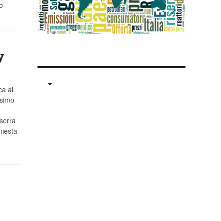
o
y
ca al
ssimo
 serra
hiesta