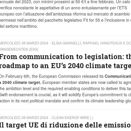
annuale del 2023, con minimi prossimi ai 50 €/t a fine febbraio. Un calo
verifica nonostante le aspettative di un anno entusiasmante per l’ETS
europeo con l’attuazione dell’ambiziosa riforma sul mercato di scambio 
permessi nell’ambito del pacchetto legislativo Fit for 55 e l’inclusione in
del settore marittimo.
MERCOLEDÌ, 06 MARZO 2024
ELISA GIANNELLI, RAPHAEL HANOTEAUX E D
VANGENECHTEN (E3G)
From communication to legislation: t
roadmap to an EU’s 2040 climate targe
On February 6th, the European Commission released its
Communicati
a 2040 climate target.
European member states are now called to agr
the ambition level and the required enabling conditions to deliver this ta
Swift endorsement is crucial, as it will solidify Europe's commitment to c
action in its next political mandate and confirm its climate leadership glo
MERCOLEDÌ, 06 MARZO 2024
CLEAN ENERGY WIRE ( )
Il target UE di riduzione delle emissi