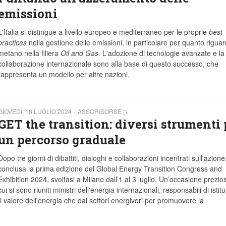
emissioni
L'Italia si distingue a livello europeo e mediterraneo per le proprie
best
practices
nella gestione delle emissioni, in particolare per quanto riguard
metano nella filiera
Oil and Gas.
L'adozione di tecnologie avanzate e la
collaborazione internazionale sono alla base di questo successo, che
rappresenta un modello per altre nazioni.
GIOVEDÌ, 18 LUGLIO 2024
ASSORISORSE ()
GET the transition: diversi strumenti 
un percorso graduale
Dopo tre giorni di dibattiti, dialoghi e collaborazioni incentrati sull'azione,
conclusa la prima edizione del Global Energy Transition Congress and
Exhibition 2024, svoltasi a Milano dall’1 al 3 luglio. Un’occasione prezio
cui si sono riuniti ministri dell'energia internazionali, responsabili di istitut
l valore dell'energia che dai settori energivori per promuovere la