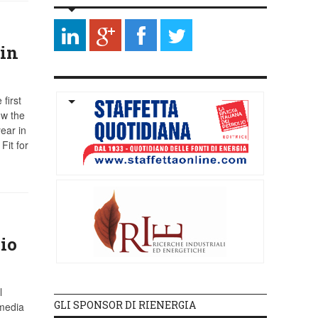
in
first
ow the
ear in
Fit for
io
l
GLI SPONSOR DI RIENERGIA
 media