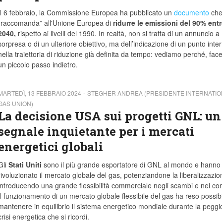
Il 6 febbraio, la Commissione Europea ha pubblicato un
documento
ch
“raccomanda” all'Unione Europea di
ridurre le emissioni del 90% entr
2040,
rispetto ai livelli del 1990. In realtà, non si tratta di un annuncio a
sorpresa o di un ulteriore obiettivo, ma dell’indicazione di un punto int
nella traiettoria di riduzione già definita da tempo: vediamo perché, fac
un piccolo passo indietro.
MARTEDÌ, 13 FEBBRAIO 2024
STEGHER ANDREA (PRESIDENTE INTERNATIO
GAS UNION)
La decisione USA sui progetti GNL: un
segnale inquietante per i mercati
energetici globali
Gli
Stati Uniti
sono il più grande esportatore di GNL al mondo e hanno
rivoluzionato il mercato globale del gas, potenziandone la liberalizzazio
introducendo una grande flessibilità commerciale negli scambi e nei cont
Il funzionamento di un mercato globale flessibile del gas ha reso possib
mantenere in equilibrio il sistema energetico mondiale durante la peggi
crisi energetica che si ricordi.