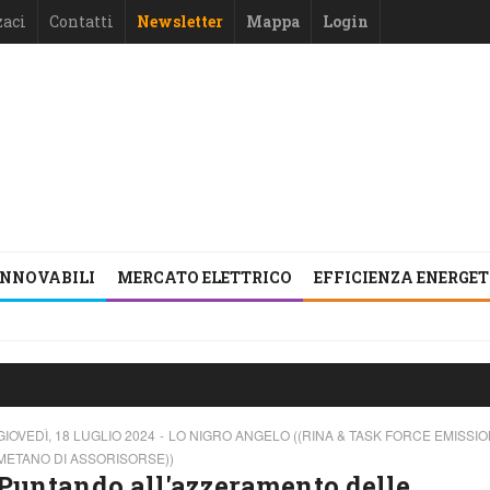
zaci
Contatti
Newsletter
Mappa
Login
INNOVABILI
MERCATO ELETTRICO
EFFICIENZA ENERGE
GIOVEDÌ, 18 LUGLIO 2024
LO NIGRO ANGELO ((RINA & TASK FORCE EMISSION
METANO DI ASSORISORSE))
Puntando all'azzeramento delle