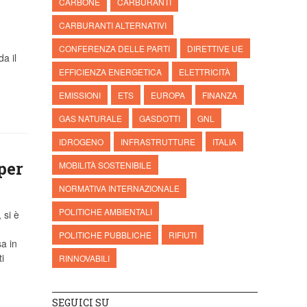
CARBONE
CARBURANTI
CARBURANTI ALTERNATIVI
CONFERENZA DELLE PARTI
DIRETTIVE UE
a il
EFFICIENZA ENERGETICA
ELETTRICITÀ
EMISSIONI
ETS
EUROPA
FINANZA
GAS NATURALE
GASDOTTI
GNL
IDROGENO
INFRASTRUTTURE
ITALIA
per
MOBILITÀ SOSTENIBILE
NORMATIVA INTERNAZIONALE
POLITICHE AMBIENTALI
 si è
POLITICHE PUBBLICHE
RIFIUTI
sa in
i
RINNOVABILI
SEGUICI SU