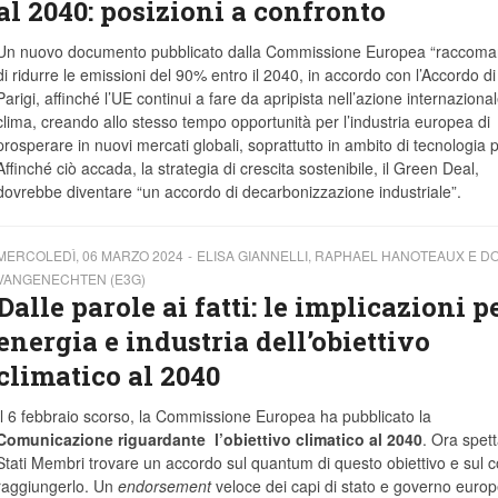
al 2040: posizioni a confronto
Un nuovo documento pubblicato dalla Commissione Europea “raccoma
di ridurre le emissioni del 90% entro il 2040, in accordo con l’Accordo di
Parigi, affinché l’UE continui a fare da apripista nell’azione internazional
clima, creando allo stesso tempo opportunità per l’industria europea di
prosperare in nuovi mercati globali, soprattutto in ambito di tecnologia p
Affinché ciò accada, la strategia di crescita sostenibile, il Green Deal,
dovrebbe diventare “un accordo di decarbonizzazione industriale”.
MERCOLEDÌ, 06 MARZO 2024
ELISA GIANNELLI, RAPHAEL HANOTEAUX E D
VANGENECHTEN (E3G)
Dalle parole ai fatti: le implicazioni p
energia e industria dell’obiettivo
climatico al 2040
Il 6 febbraio scorso, la Commissione Europea ha pubblicato la
Comunicazione riguardante l’obiettivo climatico al 2040
. Ora spett
Stati Membri trovare un accordo sul quantum di questo obiettivo e sul 
raggiungerlo. Un
endorsement
veloce dei capi di stato e governo europ