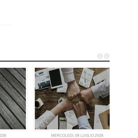


2026
MERCOLEDÌ, 08 LUGLIO 2026