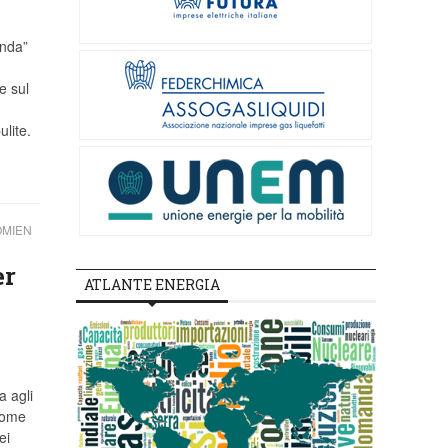
nda”
e sul
ulite.
OMIEN
er
ATLANTE ENERGIA
a agli
come
ei