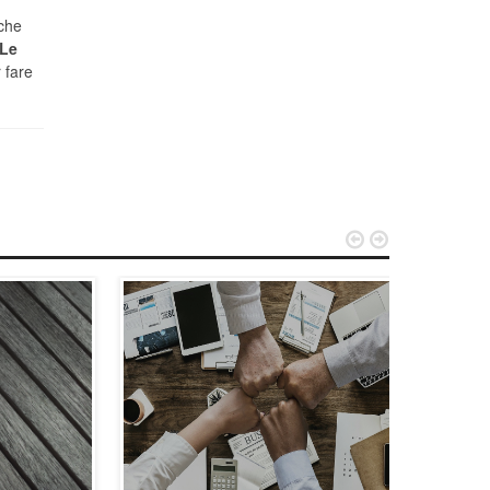
che
Le
 fare

