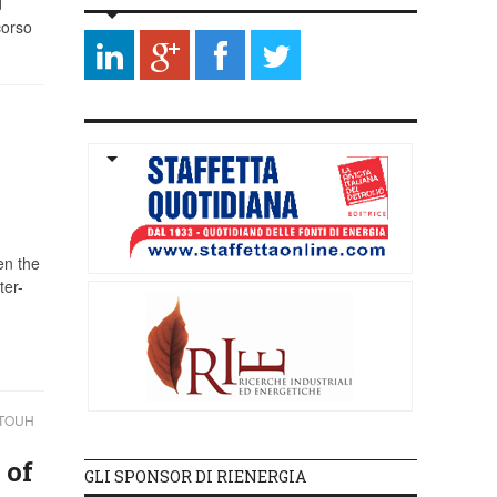
d
corso
en the
ter-
TTOUH
 of
GLI SPONSOR DI RIENERGIA