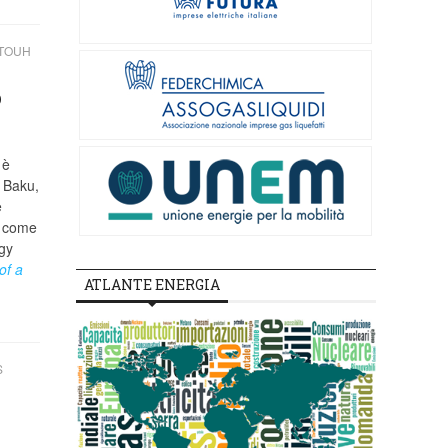
TTOUH
o
 è
i Baku,
e
, come
rgy
of a
ATLANTE ENERGIA
S