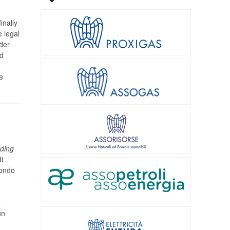
inally
e legal
der
rd
:
e
ding
i
condo
a
un