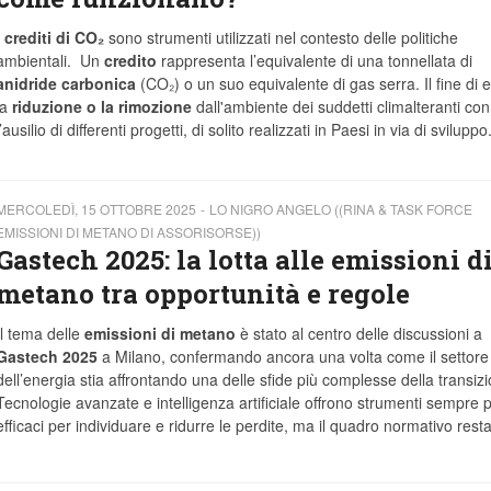
I
crediti di CO₂
sono strumenti utilizzati nel contesto delle politiche
ambientali. Un
credito
rappresenta l’equivalente di una tonnellata di
anidride carbonica
(CO₂) o un suo equivalente di gas serra. Il fine di e
la
riduzione o la rimozione
dall'ambiente dei suddetti climalteranti con
l’ausilio di differenti progetti, di solito realizzati in Paesi in via di sviluppo
MERCOLEDÌ, 15 OTTOBRE 2025
LO NIGRO ANGELO ((RINA & TASK FORCE
EMISSIONI DI METANO DI ASSORISORSE))
Gastech 2025: la lotta alle emissioni d
metano tra opportunità e regole
Il tema delle
emissioni di metano
è stato al centro delle discussioni a
Gastech 2025
a Milano, confermando ancora una volta come il settore
dell’energia stia affrontando una delle sfide più complesse della transiz
Tecnologie avanzate e intelligenza artificiale offrono strumenti sempre p
efficaci per individuare e ridurre le perdite, ma il quadro normativo rest