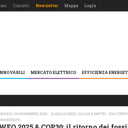
zaci
Contatti
Newsletter
Mappa
Login
INNOVABILI
MERCATO ELETTRICO
EFFICIENZA ENERGE
GIOVEDÌ, 20 NOVEMBRE 2025
DI GIULIO ENZO (SCUOLA MATTEI - ENI CORP
UNIVERSITY)
WEO 2025 & COP30: il ritorno dei fossi