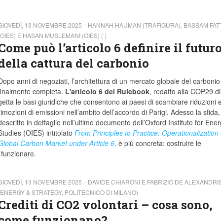
GIOVEDÌ, 13 NOVEMBRE 2025
HANNAH HAUMAN (TRAFIGURA), BASSAM FA
(OIES) E HASAN MUSLEMANI (OIES) ( )
Come può l’articolo 6 definire il futur
della cattura del carbonio
Dopo anni di negoziati, l’architettura di un mercato globale del carbonio
finalmente completa.
L'articolo 6 del Rulebook
, redatto alla COP29 d
getta le basi giuridiche che consentono ai paesi di scambiare riduzioni 
rimozioni di emissioni nell’ambito dell’accordo di Parigi. Adesso la sfida
descritto in dettaglio nell’ultimo documento dell’Oxford Institute for Ene
Studies (OIES) intitolato
From Principles to Practice: Operationalization 
Global Carbon Market under Article 6
,
è più concreta: costruire le
o funzionare.
GIOVEDÌ, 13 NOVEMBRE 2025
DAVIDE CHIARONI E FABRIZIO DE ALEXANDRI
(ENERGY & STRATEGY, POLITECNICO DI MILANO)
Crediti di CO2 volontari – cosa sono,
come funzionano?