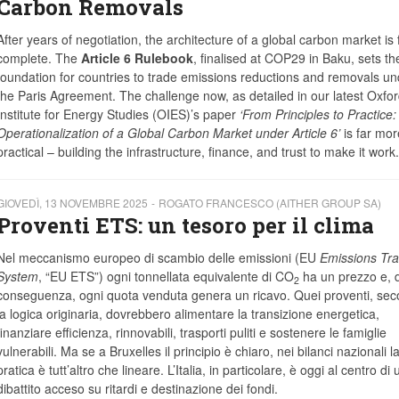
Carbon Removals
After years of negotiation, the architecture of a global carbon market is f
complete. The
Article 6 Rulebook
, finalised at COP29 in Baku, sets th
foundation for countries to trade emissions reductions and removals un
the Paris Agreement. The challenge now, as detailed in our latest Oxfo
Institute for Energy Studies (OIES)’s paper
‘From Principles to Practice
Operationalization of a Global Carbon Market under Article 6’
is far mor
practical – building the infrastructure, finance, and trust to make it work.
GIOVEDÌ, 13 NOVEMBRE 2025
ROGATO FRANCESCO (AITHER GROUP SA)
Proventi ETS: un tesoro per il clima
Nel meccanismo europeo di scambio delle emissioni (EU
Emissions Tra
System
, “EU ETS”) ogni tonnellata equivalente di CO
ha un prezzo e, d
2
conseguenza, ogni quota venduta genera un ricavo. Quei proventi, se
la logica originaria, dovrebbero alimentare la transizione energetica,
finanziare efficienza, rinnovabili, trasporti puliti e sostenere le famiglie
vulnerabili. Ma se a Bruxelles il principio è chiaro, nei bilanci nazionali l
pratica è tutt’altro che lineare. L’Italia, in particolare, è oggi al centro di 
dibattito acceso su ritardi e destinazione dei fondi.