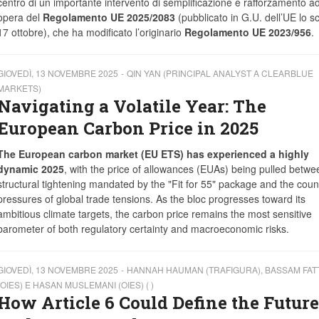
centro di un importante intervento di semplificazione e rafforzamento a
opera del
Regolamento UE 2025/2083
(pubblicato in G.U. dell’UE lo s
17 ottobre), che ha modificato l’originario
Regolamento UE 2023/956
.
GIOVEDÌ, 13 NOVEMBRE 2025
QIN YAN (PRINCIPAL ANALYST A CLEARBLUE
MARKETS)
Navigating a Volatile Year: The
European Carbon Price in 2025
The European carbon market (EU ETS) has experienced a highly
dynamic 2025
, with the price of allowances (EUAs) being pulled betwe
structural tightening mandated by the "Fit for 55" package and the coun
pressures of global trade tensions. As the bloc progresses toward its
ambitious climate targets, the carbon price remains the most sensitive
barometer of both regulatory certainty and macroeconomic risks.
GIOVEDÌ, 13 NOVEMBRE 2025
HANNAH HAUMAN (TRAFIGURA), BASSAM FA
(OIES) E HASAN MUSLEMANI (OIES) ( )
How Article 6 Could Define the Future