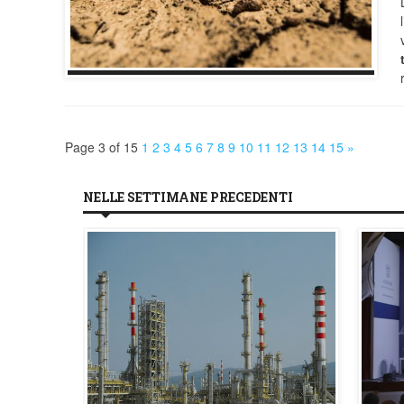
Page 3 of 15
1
2
3
4
5
6
7
8
9
10
11
12
13
14
15
»
NELLE SETTIMANE PRECEDENTI