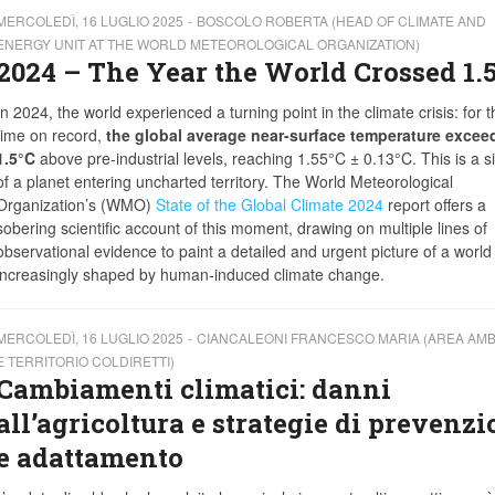
MERCOLEDÌ, 16 LUGLIO 2025
BOSCOLO ROBERTA (HEAD OF CLIMATE AND
ENERGY UNIT AT THE WORLD METEOROLOGICAL ORGANIZATION)
2024 – The Year the World Crossed 1.
In 2024, the world experienced a turning point in the climate crisis: for th
time on record,
the global average near-surface temperature excee
1.5°C
above pre-industrial levels, reaching 1.55°C ± 0.13°C. This is a s
of a planet entering uncharted territory. The World Meteorological
Organization’s (WMO)
State of the Global Climate 2024
report offers a
sobering scientific account of this moment, drawing on multiple lines of
observational evidence to paint a detailed and urgent picture of a world
increasingly shaped by human-induced climate change.
MERCOLEDÌ, 16 LUGLIO 2025
CIANCALEONI FRANCESCO MARIA (AREA AMB
E TERRITORIO COLDIRETTI)
Cambiamenti climatici: danni
all’agricoltura e strategie di prevenz
e adattamento