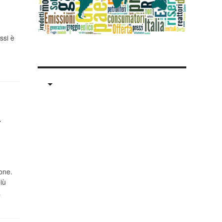
ssi è
.
i
ione.
iù
a