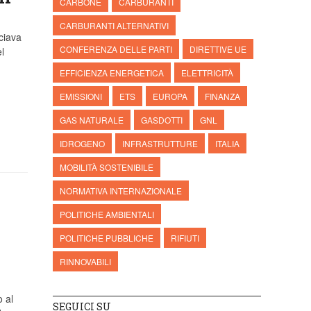
CARBONE
CARBURANTI
CARBURANTI ALTERNATIVI
ciava
CONFERENZA DELLE PARTI
DIRETTIVE UE
l
EFFICIENZA ENERGETICA
ELETTRICITÀ
EMISSIONI
ETS
EUROPA
FINANZA
GAS NATURALE
GASDOTTI
GNL
IDROGENO
INFRASTRUTTURE
ITALIA
MOBILITÀ SOSTENIBILE
NORMATIVA INTERNAZIONALE
POLITICHE AMBIENTALI
POLITICHE PUBBLICHE
RIFIUTI
RINNOVABILI
 al
SEGUICI SU