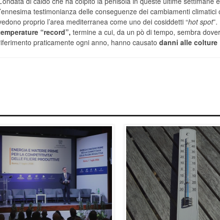
L’ondata di caldo che ha colpito la penisola in queste ultime settimane è
l’ennesima testimonianza delle conseguenze dei cambiamenti climatici 
vedono proprio l’area mediterranea come uno dei cosiddetti “
hot spot
”.
temperature “record”,
termine a cui, da un pò di tempo, sembra dover
riferimento praticamente ogni anno, hanno causato
danni alle colture