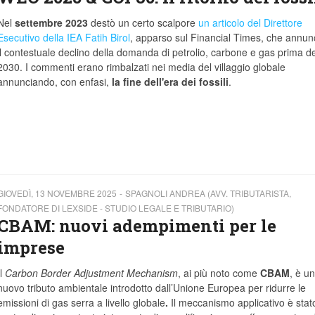
Nel
settembre 2023
destò un certo scalpore
un articolo del Direttore
Esecutivo della IEA Fatih Birol
, apparso sul Financial Times, che annun
il contestuale declino della domanda di petrolio, carbone e gas prima de
2030. I commenti erano rimbalzati nei media del villaggio globale
annunciando, con enfasi,
la fine dell'era dei fossili
.
GIOVEDÌ, 13 NOVEMBRE 2025
SPAGNOLI ANDREA (AVV. TRIBUTARISTA,
FONDATORE DI LEXSIDE - STUDIO LEGALE E TRIBUTARIO)
CBAM: nuovi adempimenti per le
imprese
Il
Carbon Border Adjustment Mechanism
, ai più noto come
CBAM
, è un
nuovo tributo ambientale introdotto dall’Unione Europea per ridurre le
emissioni di gas serra a livello globale
.
Il meccanismo applicativo è stato