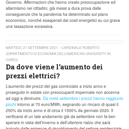
Governo. Affermazioni che hanno creato preoccupazione ed
allarmismo nei cittadini, già messi a dura prova dalle
conseguenze che la pandemia ha determinato sul piano
economico, nonché esasperati dai costi energetici su cui grava
una tassazione eccessiva.
MARTEDÌ, 21 SETTEMBRE 2021
CARDINALE ROBERTO
(DIPARTIMENTO DI ECONOMIA DELL’AMERICAN UNIVERSITY IN
CAIRO)
Da dove viene l’aumento dei
prezzi elettrici?
L’aumento dei prezzi del gas cominciato a inizio anno e
proseguito in estate con preoccupanti impennate non accenna
ad oggi a diminuire.
Da metà settembre i prezzi hanno raggiunto
picchi
intorno ai 70 euro/MWh, segnando un rincaro di quasi il
250% da inizio anno e di circa il 1500% da gennaio 2020. Il
verificarsi di un tale andamento già da settembre non fa ben
sperare in vista dell’inverno e dell’ulteriore rialzo che sarà
trainato dalle esigenze di riscaldamento del settore residenziale.