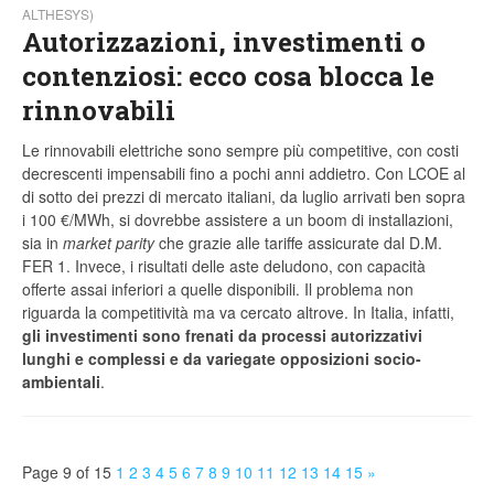
ALTHESYS)
Autorizzazioni, investimenti o
contenziosi: ecco cosa blocca le
rinnovabili
Le rinnovabili elettriche sono sempre più competitive, con costi
decrescenti impensabili fino a pochi anni addietro. Con LCOE al
di sotto dei prezzi di mercato italiani, da luglio arrivati ben sopra
i 100 €/MWh, si dovrebbe assistere a un boom di installazioni,
sia in
market parity
che grazie alle tariffe assicurate dal D.M.
FER 1. Invece, i risultati delle aste deludono, con capacità
offerte assai inferiori a quelle disponibili. Il problema non
riguarda la competitività ma va cercato altrove. In Italia, infatti,
gli investimenti sono frenati da processi autorizzativi
lunghi e complessi e da variegate opposizioni socio-
ambientali
.
Page 9 of 15
1
2
3
4
5
6
7
8
9
10
11
12
13
14
15
»