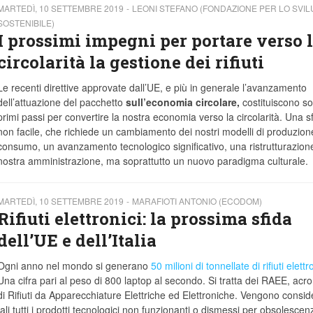
MARTEDÌ, 10 SETTEMBRE 2019
LEONI STEFANO (FONDAZIONE PER LO SVI
SOSTENIBILE)
I prossimi impegni per portare verso 
circolarità la gestione dei rifiuti
Le recenti direttive approvate dall’UE, e più in generale l’avanzamento
dell’attuazione del pacchetto
sull’economia circolare,
costituiscono sol
primi passi per convertire la nostra economia verso la circolarità. Una s
non facile, che richiede un cambiamento dei nostri modelli di produzion
consumo, un avanzamento tecnologico significativo, una ristrutturazione
nostra amministrazione, ma soprattutto un nuovo paradigma culturale.
MARTEDÌ, 10 SETTEMBRE 2019
MARAFIOTI ANTONIO (ECODOM)
Rifiuti elettronici: la prossima sfida
dell’UE e dell’Italia
Ogni anno nel mondo si generano
50 milioni di tonnellate di rifiuti elettr
Una cifra pari al peso di 800 laptop al secondo. Si tratta dei RAEE, acr
di Rifiuti da Apparecchiature Elettriche ed Elettroniche. Vengono conside
tali tutti i prodotti tecnologici non funzionanti o dismessi per obsolescen