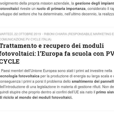
svolgimento della propria
mission
aziendale, la
gestione degli impiant
fotovoltaici
riveste un
ruolo di primaria importanza
, considerato il ra
sviluppo del settore che ha determinato, nell’ultimo decennio, la realizz
MARTEDÌ, 22 OTTOBRE 2019
RIBONI CHIARA (RESPONSABILE MARKETING E
COMUNICAZIONE PV CYCLE ITALIA)
Trattamento e recupero dei moduli
fotovoltaici: l’Europa fa scuola con P
CYCLE
I Paesi membri dell’Unione Europea sono stati i primi ad investire nella
tecnologia fotovoltaica
per la produzione di energia su larga scala e 
conseguenza i primi a porsi il problema dello
smaltimento dei pannell
dell’introduzione di una legislazione in materia di gestione rifiuti. Non d
quindi stupire che proprio dentro ai confini dell’UE sia nato il
primo sis
di riciclo al mondo dei moduli fotovoltaici.