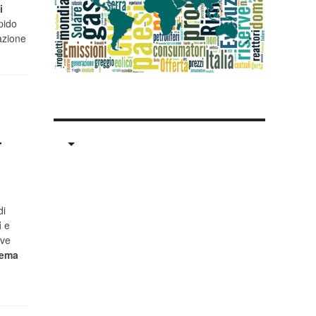
i
pido
azione
V
di
i
e
eve
tema