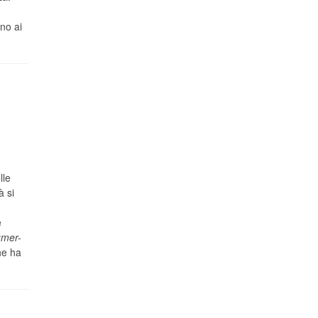
ino ai
lle
à si
e
umer-
he ha