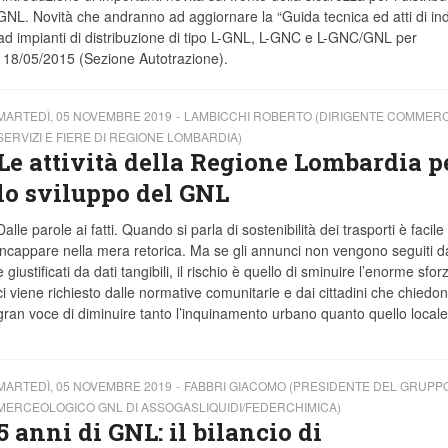
GNL. Novità che andranno ad aggiornare la “Guida tecnica ed atti di ind
i ad impianti di distribuzione di tipo L-GNL, L-GNC e L-GNC/GNL per
l 18/05/2015 (Sezione Autotrazione).
MARTEDÌ, 05 NOVEMBRE 2019
LAMBICCHI ROBERTO (DIRIGENTE COMMERC
SERVIZI E FIERE DI REGIONE LOMBARDIA)
Le attività della Regione Lombardia p
lo sviluppo del GNL
Dalle parole ai fatti. Quando si parla di sostenibilità dei trasporti è facile
incappare nella mera retorica. Ma se gli annunci non vengono seguiti dai
e giustificati da dati tangibili, il rischio è quello di sminuire l’enorme sfo
ci viene richiesto dalle normative comunitarie e dai cittadini che chiedo
gran voce di diminuire tanto l’inquinamento urbano quanto quello locale
MARTEDÌ, 05 NOVEMBRE 2019
FABBRI GIACOMO (PRESIDENTE DEL GRUPP
MERCEOLOGICO GNL DI ASSOGASLIQUIDI/FEDERCHIMICA)
5 anni di GNL: il bilancio di