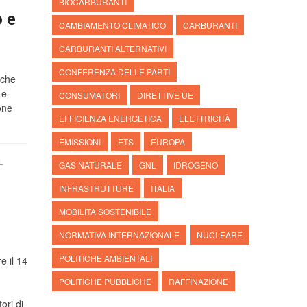
BIOCARBURANTI
 e
CAMBIAMENTO CLIMATICO
CARBURANTI
CARBURANTI ALTERNATIVI
CONFERENZA DELLE PARTI
nche
 e
CONSUMATORI
DIRETTIVE UE
one
EFFICIENZA ENERGETICA
ELETTRICITÀ
EMISSIONI
ETS
EUROPA
L
GAS NATURALE
GNL
IDROGENO
INFRASTRUTTURE
ITALIA
MOBILITÀ SOSTENIBILE
NORMATIVA INTERNAZIONALE
NUCLEARE
POLITICHE AMBIENTALI
e il 14
POLITICHE PUBBLICHE
RAFFINAZIONE
ori di