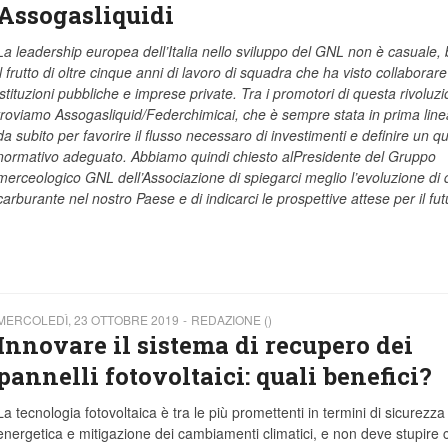
Assogasliquidi
La leadership europea dell’Italia nello sviluppo del GNL non è casuale,
il frutto di oltre cinque anni di lavoro di squadra che ha visto collaborare
istituzioni pubbliche e imprese private. Tra i promotori di questa rivoluz
troviamo Assogasliquid/Federchimicai, che è sempre stata in prima linea
da subito per favorire il flusso necessaro di investimenti e definire un q
normativo adeguato. Abbiamo quindi chiesto alPresidente del Gruppo
merceologico GNL dell’Associazione di spiegarci meglio l’evoluzione di
carburante nel nostro Paese e di indicarci le prospettive attese per il fut
MERCOLEDÌ, 23 OTTOBRE 2019
REDAZIONE ()
Innovare il sistema di recupero dei
pannelli fotovoltaici: quali benefici?
La tecnologia fotovoltaica è tra le più promettenti in termini di sicurezza
energetica e mitigazione dei cambiamenti climatici, e non deve stupire c