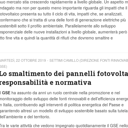
suo mercato stia crescendo rapidamente a livello globale. Un aspetto 
indagato ma non per questo meno importante riguarda gli impatti che il
fotovoltaico presenta su tutto il ciclo di vita, impatti che, se analizzati,
confermano che si tratta di una delle fonti di generazione elettriche più
sostenibili sotto il profilo ambientale. Parallelamente allo sviluppo
esponenziale delle nuove installazioni a livello globale, aumenterà però 
o fine vita e quindi la quantità di rifiuti che dovremo smaltire e
MARTEDÌ, 22 OTTOBRE 2019
SETTIMI CAMILLO (DIREZIONE FONTI RINNOVABI
GSE)
Lo smaltimento dei pannelli fotovolta
responsabilità e normativa
Il
GSE
ha assunto da anni un ruolo centrale nella promozione e nel
monitoraggio dello sviluppo delle fonti rinnovabili e dell’efficienza energ
in Italia, contribuendo agli interventi di politica energetica del Paese e
garantendo altresì un modello di sviluppo sostenibile basato sulla tutela
dell’ambiente e del territorio.
Tra le varie attività che vedono impegnato quotidianamente il GSE nello