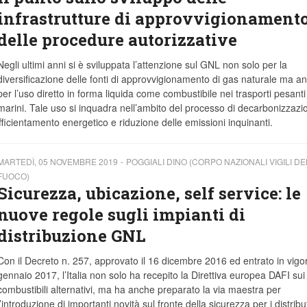
infrastrutture di approvvigionamento
delle procedure autorizzative
Negli ultimi anni si è sviluppata l’attenzione sul GNL non solo per la
diversificazione delle fonti di approvvigionamento di gas naturale ma a
per l’uso diretto in forma liquida come combustibile nei trasporti pesanti
marini. Tale uso si inquadra nell’ambito del processo di decarbonizzazi
i efficientamento energetico e riduzione delle emissioni inquinanti.
MARTEDÌ, 05 NOVEMBRE 2019
POGGIALI DINO (CORPO NAZIONALI VIGILI DE
FUOCO)
Sicurezza, ubicazione, self service: le
nuove regole sugli impianti di
distribuzione GNL
Con il Decreto n. 257, approvato il 16 dicembre 2016 ed entrato in vigor
gennaio 2017, l’Italia non solo ha recepito la Direttiva europea DAFI sui
combustibili alternativi, ma ha anche preparato la via maestra per
l’introduzione di importanti novità sul fronte della sicurezza per i distribut