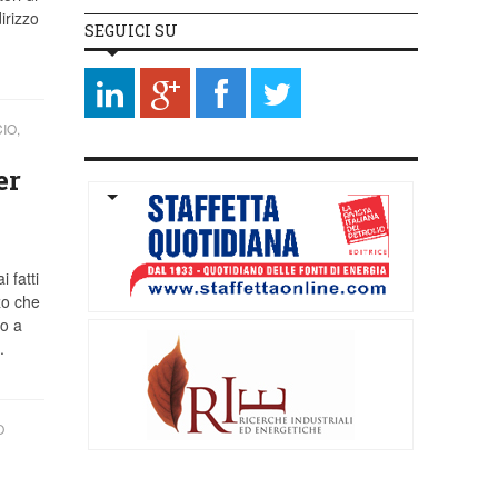
irizzo
SEGUICI SU
IO,
er
 fatti
rzo che
no a
.
O