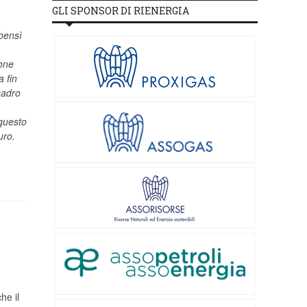
GLI SPONSOR DI RIENERGIA
 bensì
ione
 fin
uadro
 questo
uro.
he il