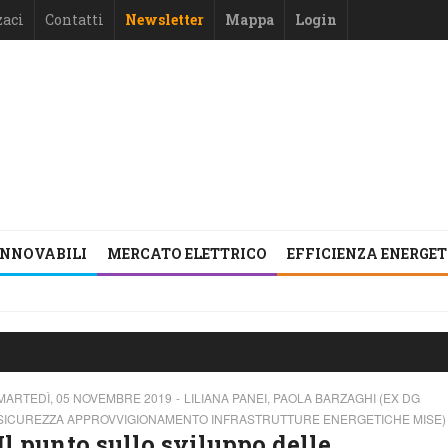
zaci
Contatti
Newsletter
Mappa
Login
INNOVABILI
MERCATO ELETTRICO
EFFICIENZA ENERGE
MARTEDÌ, 05 NOVEMBRE 2019
LILIANA PANEI, PAOLA BARZAGHI (EX DG
SICUREZZA APPROVVIGIONAMENTO INFRASTRUTTURE ENERGETICHE MISE)
Il punto sullo sviluppo delle