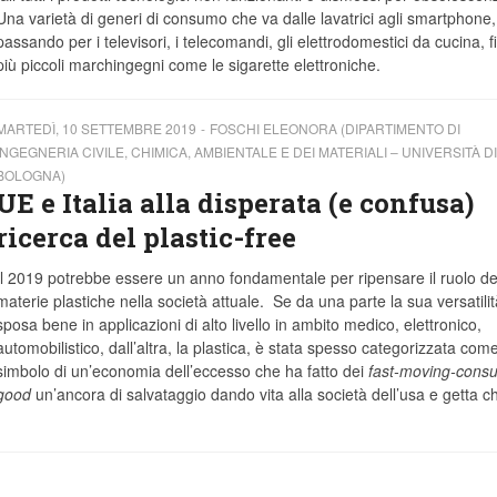
Una varietà di generi di consumo che va dalle lavatrici agli smartphone,
passando per i televisori, i telecomandi, gli elettrodomestici da cucina, f
più piccoli marchingegni come le sigarette elettroniche.
MARTEDÌ, 10 SETTEMBRE 2019
FOSCHI ELEONORA (DIPARTIMENTO DI
INGEGNERIA CIVILE, CHIMICA, AMBIENTALE E DEI MATERIALI – UNIVERSITÀ DI
BOLOGNA)
UE e Italia alla disperata (e confusa)
ricerca del plastic-free
Il 2019 potrebbe essere un anno fondamentale per ripensare il ruolo de
materie plastiche nella società attuale. Se da una parte la sua versatilit
sposa bene in applicazioni di alto livello in ambito medico, elettronico,
automobilistico, dall’altra, la plastica, è stata spesso categorizzata com
simbolo di un’economia dell’eccesso che ha fatto dei
fast-moving-cons
good
un’ancora di salvataggio dando vita alla società dell’usa e getta c