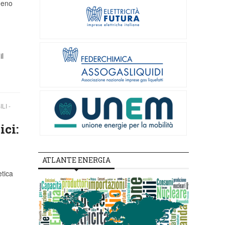
meno
il
LI -
ici:
ATLANTE ENERGIA
etica