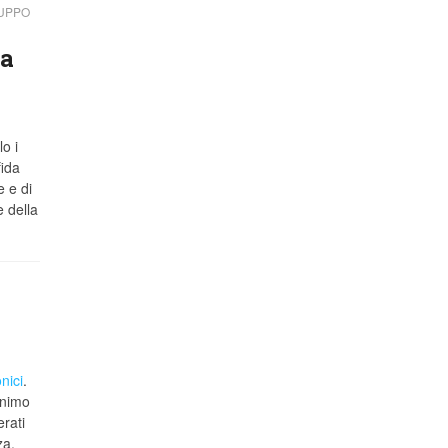
LUPPO
la
o i
fida
e e di
 della
onici
.
onimo
rati
za.