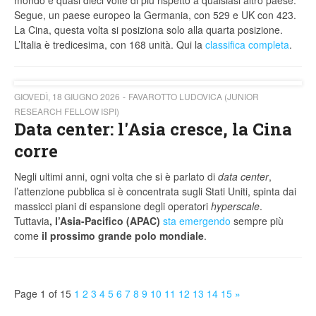
mondo e quasi dieci volte di più rispetto a qualsiasi altro paese.
Segue, un paese europeo la Germania, con 529 e UK con 423.
La Cina, questa volta si posiziona solo alla quarta posizione.
L’Italia è tredicesima, con 168 unità. Qui la
classifica completa
.
GIOVEDÌ, 18 GIUGNO 2026
FAVAROTTO LUDOVICA (JUNIOR
RESEARCH FELLOW ISPI)
Data center: l'Asia cresce, la Cina
corre
Negli ultimi anni, ogni volta che si è parlato di
data center
,
l’attenzione pubblica si è concentrata sugli Stati Uniti, spinta dai
massicci piani di espansione degli operatori
hyperscale
.
Tuttavia
, l’Asia-Pacifico (APAC)
sta emergendo
sempre più
come
il prossimo grande polo mondiale
.
Page 1 of 15
1
2
3
4
5
6
7
8
9
10
11
12
13
14
15
»