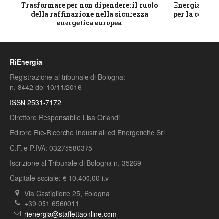
ico
Trasformare per non dipendere: il ruolo
Energia e mat
della raffinazione nella sicurezza
per la compet
energetica europea
RiEnergia
Registrazione al tribunale di Bologna:
n. 8442 del 10/11/2016
ISSN 2531-7172
Direttore Responsabile Lisa Orlandi
Editore Rie-Ricerche Industriali ed Energetiche Srl
C.F. e P.IVA: 03275580375
Iscrizione al Tribunale di Bologna n. 35269
Capitale sociale: € 10.400,00 i.v.
Via Castiglione 25, Bologna
+39 051 6560011
rienergia@staffettaonline.com