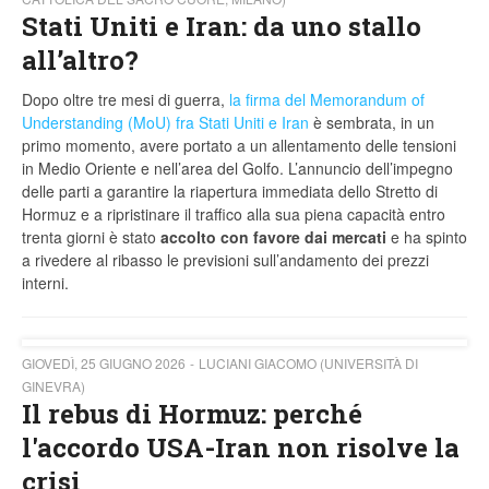
Stati Uniti e Iran: da uno stallo
all’altro?
Dopo oltre tre mesi di guerra,
la firma del Memorandum of
Understanding (MoU) fra Stati Uniti e Iran
è sembrata, in un
primo momento, avere portato a un allentamento delle tensioni
in Medio Oriente e nell’area del Golfo. L’annuncio dell’impegno
delle parti a garantire la riapertura immediata dello Stretto di
Hormuz e a ripristinare il traffico alla sua piena capacità entro
trenta giorni è stato
accolto con favore dai mercati
e ha spinto
a rivedere al ribasso le previsioni sull’andamento dei prezzi
interni.
GIOVEDÌ, 25 GIUGNO 2026
LUCIANI GIACOMO (UNIVERSITÀ DI
GINEVRA)
Il rebus di Hormuz: perché
l'accordo USA-Iran non risolve la
crisi