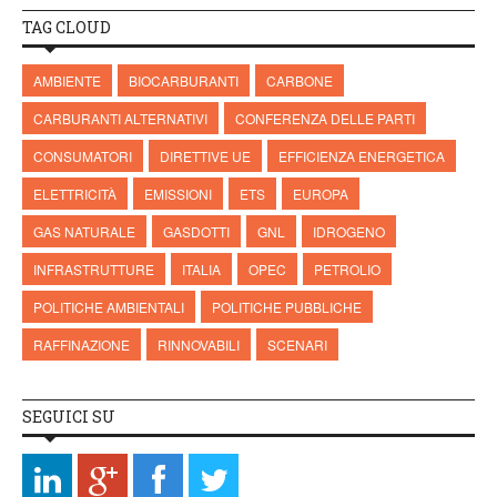
TAG CLOUD
AMBIENTE
BIOCARBURANTI
CARBONE
CARBURANTI ALTERNATIVI
CONFERENZA DELLE PARTI
CONSUMATORI
DIRETTIVE UE
EFFICIENZA ENERGETICA
ELETTRICITÀ
EMISSIONI
ETS
EUROPA
GAS NATURALE
GASDOTTI
GNL
IDROGENO
INFRASTRUTTURE
ITALIA
OPEC
PETROLIO
POLITICHE AMBIENTALI
POLITICHE PUBBLICHE
RAFFINAZIONE
RINNOVABILI
SCENARI
SEGUICI SU