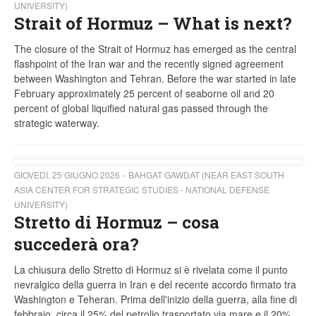
UNIVERSITY)
Strait of Hormuz – What is next?
The closure of the Strait of Hormuz has emerged as the central
flashpoint of the Iran war and the recently signed agreement
between Washington and Tehran. Before the war started in late
February approximately 25 percent of seaborne oil and 20
percent of global liquified natural gas passed through the
strategic waterway.
GIOVEDÌ, 25 GIUGNO 2026
BAHGAT GAWDAT (NEAR EAST SOUTH
ASIA CENTER FOR STRATEGIC STUDIES - NATIONAL DEFENSE
UNIVERSITY)
Stretto di Hormuz – cosa
succederà ora?
La chiusura dello Stretto di Hormuz si è rivelata come il punto
nevralgico della guerra in Iran e del recente accordo firmato tra
Washington e Teheran. Prima dell'inizio della guerra, alla fine di
febbraio, circa il 25% del petrolio trasportato via mare e il 20%