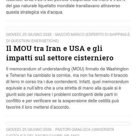
del gas naturale liquefatto mondiale transitavano attraverso
questa strategica via d'acqua.
GIOVEDÌ, 25 GIUGNO 2026
MACCIÒ MARCO (ESPERTO DI SHIPPING E
DI QUESTIONI ENERGETICHE)
Il MOU tra Iran e USA e gli
impatti sul settore cisterniero
Il memorandum of understanding (MOU) firmato da Washington
e Teheran ha cambiato la cornice, ma non ha fermato il braccio
di ferro in corso tra i due contendenti. Infatti, quel memorandum
equivale a null’altro che a una stretta di mano alla quale si è
giunti solo per risolvere i problemi contingenti delle parti in
conflitto e per verificare se la sospensione delle ostilità può
favorire il loro mettersi d’accordo.
GIOVEDÌ, 25 GIUGNO 2026
PASTORI GIANLUCA (UNIVERSITÀ
CATTOLICA DEL SACRO CUORE, MILANO)