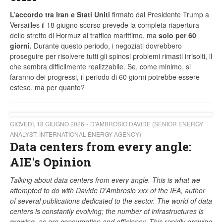
L’accordo tra Iran e Stati Uniti
firmato dal Presidente Trump a
Versailles il 18 giugno scorso prevede la completa riapertura
dello stretto di Hormuz al traffico marittimo, ma
solo per 60
giorni.
Durante questo periodo, i negoziati dovrebbero
proseguire per risolvere tutti gli spinosi problemi rimasti irrisolti, il
che sembra difficilmente realizzabile. Se, come minimo, si
faranno dei progressi, il periodo di 60 giorni potrebbe essere
esteso, ma per quanto?
GIOVEDÌ, 18 GIUGNO 2026
D’AMBROSIO DAVIDE (SENIOR ENERGY
ANALYST, INTERNATIONAL ENERGY AGENCY)
Data centers from every angle:
AIE's Opinion
Talking about data centers from every angle. This is what we
attempted to do with Davide D'Ambrosio xxx of the IEA, author
of several publications dedicated to the sector. The world of data
centers is constantly evolving; the number of infrastructures is
growing, as are consumption and efficiency. This rapidly growing