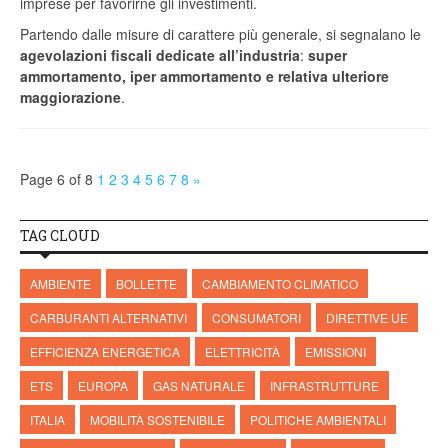
imprese per favorirne gli investimenti.
Partendo dalle misure di carattere più generale, si segnalano le
agevolazioni fiscali dedicate all’industria
:
super
ammortamento, iper ammortamento e relativa ulteriore
maggiorazione
.
Page 6 of 8
1
2
3
4
5
6
7
8
»
TAG CLOUD
AMBIENTE
BOLLETTE
CAMBIAMENTO CLIMATICO
CARBURANTI ALTERNATIVI
CONSUMATORI
DIRETTIVE UE
EFFICIENZA ENERGETICA
ELETTRICITÀ
EMISSIONI
ETS
EUROPA
GAS NATURALE
INFRASTRUTTURE
ITALIA
MOBILITÀ SOSTENIBILE
POLITICHE AMBIENTALI