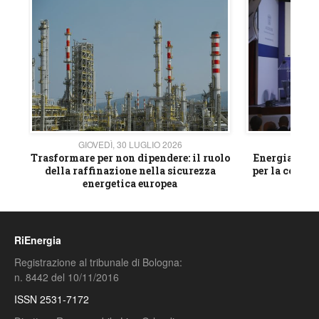
GIOVEDÌ, 30 LUGLIO 2026
GIOVE
ico
Trasformare per non dipendere: il ruolo
Energia e mat
della raffinazione nella sicurezza
per la compet
energetica europea
RiEnergia
Registrazione al tribunale di Bologna:
n. 8442 del 10/11/2016
ISSN 2531-7172