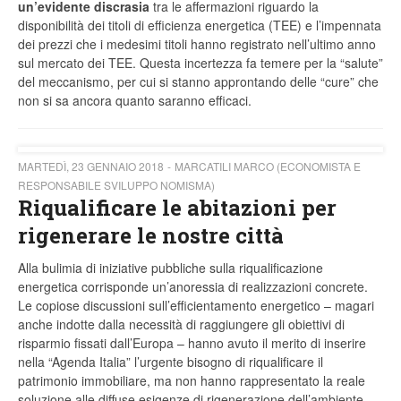
un’evidente discrasia
tra le affermazioni riguardo la
disponibilità dei titoli di efficienza energetica (TEE) e l’impennata
dei prezzi che i medesimi titoli hanno registrato nell’ultimo anno
sul mercato dei TEE. Questa incertezza fa temere per la “salute”
del meccanismo, per cui si stanno approntando delle “cure” che
non si sa ancora quanto saranno efficaci.
MARTEDÌ, 23 GENNAIO 2018
MARCATILI MARCO (ECONOMISTA E
RESPONSABILE SVILUPPO NOMISMA)
Riqualificare le abitazioni per
rigenerare le nostre città
Alla bulimia di iniziative pubbliche sulla riqualificazione
energetica corrisponde un’anoressia di realizzazioni concrete.
Le copiose discussioni sull’efficientamento energetico – magari
anche indotte dalla necessità di raggiungere gli obiettivi di
risparmio fissati dall’Europa – hanno avuto il merito di inserire
nella “Agenda Italia” l’urgente bisogno di riqualificare il
patrimonio immobiliare, ma non hanno rappresentato la reale
soluzione alle diffuse esigenze di rigenerazione dell’ambiente