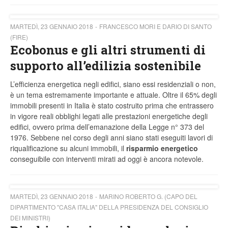
MARTEDÌ, 23 GENNAIO 2018
FRANCESCO MORI E DARIO DI SANTO
(FIRE)
Ecobonus e gli altri strumenti di
supporto all’edilizia sostenibile
L’efficienza energetica negli edifici, siano essi residenziali o non,
è un tema estremamente importante e attuale. Oltre il 65% degli
immobili presenti in Italia è stato costruito prima che entrassero
in vigore reali obblighi legati alle prestazioni energetiche degli
edifici, ovvero prima dell’emanazione della Legge n° 373 del
1976. Sebbene nel corso degli anni siano stati eseguiti lavori di
riqualificazione su alcuni immobili, il
risparmio energetico
conseguibile con interventi mirati ad oggi è ancora notevole.
MARTEDÌ, 23 GENNAIO 2018
MARINO ROBERTO G. (CAPO DEL
DIPARTIMENTO "CASA ITALIA" DELLA PRESIDENZA DEL CONSIGLIO
DEI MINISTRI)