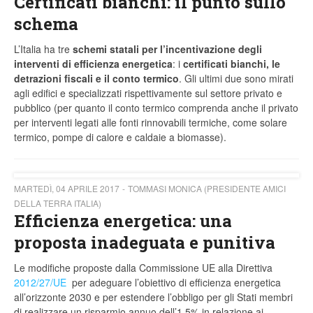
Certificati bianchi: il punto sullo
schema
L’Italia ha tre
schemi statali
per l’incentivazione degli
interventi di efficienza energetica
: i
certificati bianchi, le
detrazioni fiscali e il conto termico
. Gli ultimi due sono mirati
agli edifici e specializzati rispettivamente sul settore privato e
pubblico (per quanto il conto termico comprenda anche il privato
per interventi legati alle fonti rinnovabili termiche, come solare
termico, pompe di calore e caldaie a biomasse).
MARTEDÌ, 04 APRILE 2017
TOMMASI MONICA (PRESIDENTE AMICI
DELLA TERRA ITALIA)
Efficienza energetica: una
proposta inadeguata e punitiva
Le modifiche proposte dalla Commissione UE alla Direttiva
2012/27/UE
per adeguare l’obiettivo di efficienza energetica
all’orizzonte 2030 e per estendere l’obbligo per gli Stati membri
di realizzare un risparmio annuo dell’1,5% in relazione ai