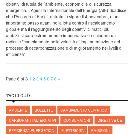
obiettivi di tutela dell’ambiente, economici e di sicurezza
energetica. L’Agenzia Internazionale dell’Energia (AIE) ribadisce
che l’Accordo di Parigi, entrato in vigore il 4 novembre, è un
importante passo avanti nella lotta contro il riscaldamento
globale ma il raggiungimento degli obiettivi climatici più
ambiziosi sarà estremamente impegnativo e richiederà un
radicale "cambiamento nella velocità di implementazione del
processo di decarbonizzazione e di miglioramento nei livelli di
efficienza".
Page 8 of 8
1
2
3
4
5
6
7
8
»
TAG CLOUD
AMBIENTE
BOLLETTE
CAMBIAMENTO CLIMATICO
CARBURANTI ALTERNATIVI
CONSUMATORI
DIRETTIVE UE
EFFICIENZA ENERGETICA
ELETTRICITÀ
EMISSIONI