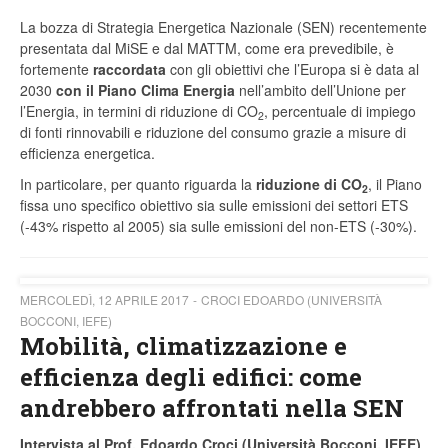
La bozza di Strategia Energetica Nazionale (SEN) recentemente
presentata dal MiSE e dal MATTM, come era prevedibile, è
fortemente
raccordata
con gli obiettivi che l’Europa si è data al
2030
con il Piano Clima Energia
nell’ambito dell’Unione per
l’Energia, in termini di riduzione di CO
, percentuale di impiego
2
di fonti rinnovabili e riduzione del consumo grazie a misure di
efficienza energetica.
In particolare, per quanto riguarda la
riduzione di CO
, il Piano
2
fissa uno specifico obiettivo sia sulle emissioni dei settori ETS
(-43% rispetto al 2005) sia sulle emissioni del non-ETS (-30%).
MERCOLEDÌ, 12 APRILE 2017
CROCI EDOARDO (UNIVERSITÀ
BOCCONI, IEFE)
Mobilità, climatizzazione e
efficienza degli edifici: come
andrebbero affrontati nella SEN
Intervista al Prof. Edoardo Croci (Università Bocconi, IEFE)