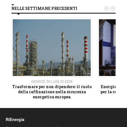
NELLE SETTIMANE PRECEDENTI


GIOVEDÌ, 30 LUGLIO 2026
GIOVE
ico
Trasformare per non dipendere: il ruolo
Energia e mat
della raffinazione nella sicurezza
per la compet
energetica europea
RiEnergia