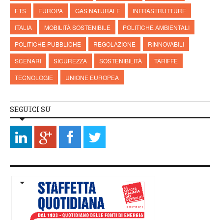
ETS
EUROPA
GAS NATURALE
INFRASTRUTTURE
ITALIA
MOBILITÀ SOSTENIBILE
POLITICHE AMBIENTALI
POLITICHE PUBBLICHE
REGOLAZIONE
RINNOVABILI
SCENARI
SICUREZZA
SOSTENIBILITÀ
TARIFFE
TECNOLOGIE
UNIONE EUROPEA
SEGUICI SU