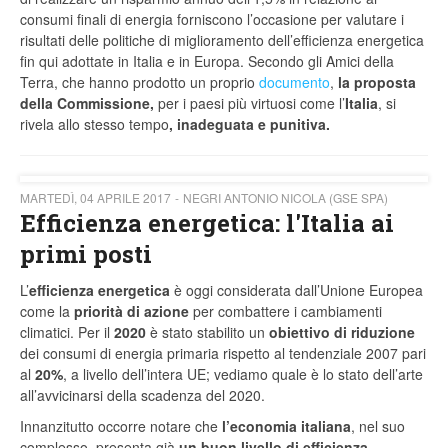
consumi finali di energia forniscono l’occasione per valutare i
risultati delle politiche di miglioramento dell’efficienza energetica
fin qui adottate in Italia e in Europa. Secondo gli Amici della
Terra, che hanno prodotto un proprio
documento
,
la proposta
della Commissione,
per i paesi più virtuosi come l’
Italia
, si
rivela allo stesso tempo
, inadeguata e punitiva.
MARTEDÌ, 04 APRILE 2017
NEGRI ANTONIO NICOLA (GSE SPA)
Efficienza energetica: l'Italia ai
primi posti
L’
efficienza energetica
è oggi considerata dall’Unione Europea
come la
priorità di azione
per combattere i cambiamenti
climatici. Per il
2020
è stato stabilito un
obiettivo di riduzione
dei consumi di energia primaria rispetto al tendenziale 2007 pari
al
20%
, a livello dell’intera UE; vediamo quale è lo stato dell’arte
all’avvicinarsi della scadenza del 2020.
Innanzitutto occorre notare che
l’economia italiana
, nel suo
complesso, presenta già
un buon livello di efficienza