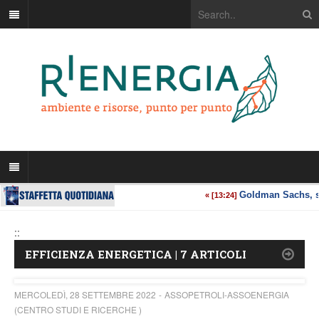
::
EFFICIENZA ENERGETICA | 7 ARTICOLI
MERCOLEDÌ, 28 SETTEMBRE 2022
ASSOPETROLI-ASSOENERGIA
(CENTRO STUDI E RICERCHE )