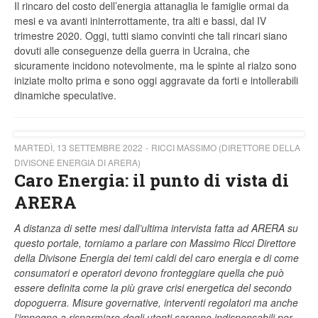
Il rincaro del costo dell’energia attanaglia le famiglie ormai da
mesi e va avanti ininterrottamente, tra alti e bassi, dal IV
trimestre 2020. Oggi, tutti siamo convinti che tali rincari siano
dovuti alle conseguenze della guerra in Ucraina, che
sicuramente incidono notevolmente, ma le spinte al rialzo sono
iniziate molto prima e sono oggi aggravate da forti e intollerabili
dinamiche speculative.
MARTEDÌ, 13 SETTEMBRE 2022
RICCI MASSIMO (DIRETTORE DELLA
DIVISONE ENERGIA DI ARERA)
Caro Energia: il punto di vista di
ARERA
A distanza di sette mesi dall’ultima intervista fatta ad ARERA su
questo portale, torniamo a parlare con Massimo Ricci Direttore
della Divisone Energia dei temi caldi del caro energia e di come
consumatori e operatori devono fronteggiare quella che può
essere definita come la più grave crisi energetica del secondo
dopoguerra. Misure governative, interventi regolatori ma anche
l’impegno a risparmiare degli utenti saranno indispensabili per