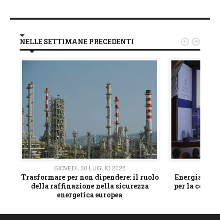
NELLE SETTIMANE PRECEDENTI


GIOVEDÌ, 30 LUGLIO 2026
GIOVE
ico
Trasformare per non dipendere: il ruolo
Energia e mat
della raffinazione nella sicurezza
per la compet
energetica europea