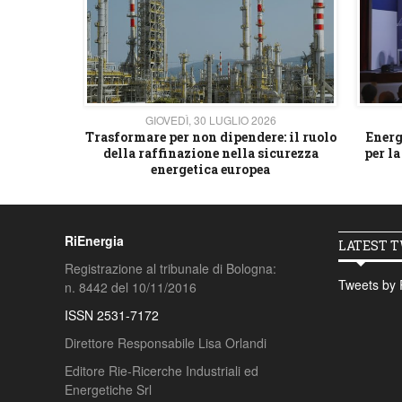
26
GIOVEDÌ, 30 LUGLIO 2026
 strategico
Trasformare per non dipendere: il ruolo
Energ
della raffinazione nella sicurezza
per la
energetica europea
RiEnergia
LATEST 
Registrazione al tribunale di Bologna:
Tweets by 
n. 8442 del 10/11/2016
ISSN 2531-7172
Direttore Responsabile Lisa Orlandi
Editore Rie-Ricerche Industriali ed
Energetiche Srl