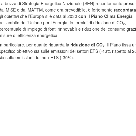
La bozza di Strategia Energetica Nazionale (SEN) recentemente presen
dal MiSE e dal MATTM, come era prevedibile, è fortemente
raccordata
gli obiettivi che l’Europa si è data al 2030
con il Piano Clima Energia
nell’ambito dell’Unione per l’Energia, in termini di riduzione di CO
,
2
percentuale di impiego di fonti rinnovabili e riduzione del consumo graz
misure di efficienza energetica.
In particolare, per quanto riguarda la
riduzione di CO
, il Piano fissa u
2
specifico obiettivo sia sulle emissioni dei settori ETS (-43% rispetto al 2
sia sulle emissioni del non-ETS (-30%).