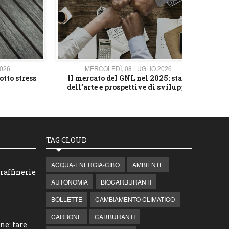
2026
MERCOLEDÌ, 08 LUGLIO 2026
otto stress
Il mercato del GNL nel 2025: stato
L'av
dell’arte e prospettive di sviluppo
TAG CLOUD
ACQUA-ENERGIA-CIBO
AMBIENTE
raffinerie
AUTONOMIA
BIOCARBURANTI
BOLLETTE
CAMBIAMENTO CLIMATICO
CARBONE
CARBURANTI
ne: fare