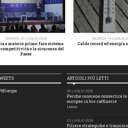
GIOVEDÌ, 23 LUGLIO 2026
GIOVEDÌ, 16 LUGLIO 
ia e materie prime: fare sistema
Caldo record ed energia s
 competitività e la sicurezza del
Paese
TWEETS
ARTICOLI PIÙ LETTI
RiEnergia
30 LUGLIO 2026
Perché conviene convertire le 
europee in bio-raffinerie
Lanza
23 LUGLIO 2026
Filiere strategiche e transizio