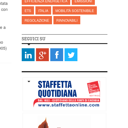
EFFICIENZA ENERGETICA
EMISSIONI
tata
con
ETS
ITALIA
MOBILITÀ SOSTENIBILE
REGOLAZIONE
RINNOVABILI
ie a
SEGUICI SU
no
005)