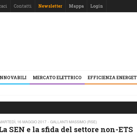
zaci
Contatti
Newsletter
Mappa
Login
INNOVABILI
MERCATO ELETTRICO
EFFICIENZA ENERGE
MARTEDÌ, 16 MAGGIO 2017
GALLANTI MASSIMO (RSE)
La SEN e la sfida del settore non-ETS