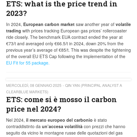
ETS: what is the price trend in
2023?
In 2024,
European carbon market
saw another year of
volatile
trading
with prices tracking European gas prices’ rollercoaster
ride closely. The benchmark EUA contract ended the year at
€73/t and averaged only €66.5/t in 2024, down 20% from the
previous year’s average of €85/t. This was despite the tightening
of the overall EU ETS Cap following the implementation of the
EU Fit for 55 package.
MERCOLEDÌ, 08 GENNAIO 2025
QIN YAN (PRINCIPAL ANALYST A
CLEARBLUE MARKETS)
ETS: come si è mosso il carbon
price nel 2024?
Nel 2024,
il mercato europeo del carbonio
è stato
contraddistinto da
un’accesa volatilità
con prezzi che hanno
seguito da vicino le montagne russe delle quotazioni del gas