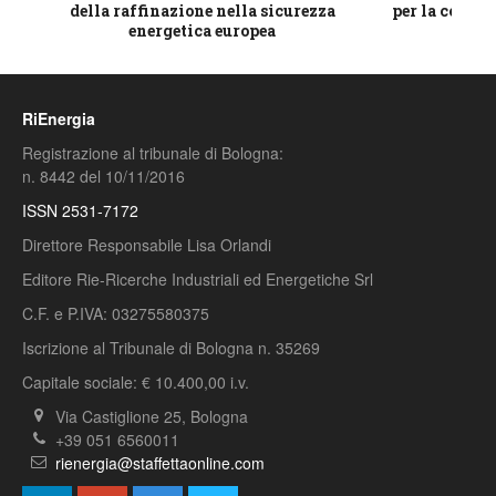
della raffinazione nella sicurezza
per la compet
energetica europea
RiEnergia
Registrazione al tribunale di Bologna:
n. 8442 del 10/11/2016
ISSN 2531-7172
Direttore Responsabile Lisa Orlandi
Editore Rie-Ricerche Industriali ed Energetiche Srl
C.F. e P.IVA: 03275580375
Iscrizione al Tribunale di Bologna n. 35269
Capitale sociale: € 10.400,00 i.v.
Via Castiglione 25, Bologna
+39 051 6560011
rienergia@staffettaonline.com