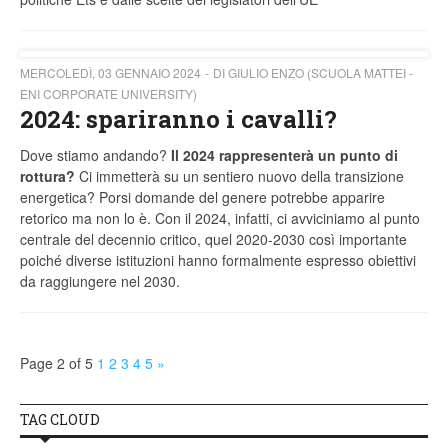
MERCOLEDÌ, 03 GENNAIO 2024
DI GIULIO ENZO (SCUOLA MATTEI -
ENI CORPORATE UNIVERSITY)
2024: spariranno i cavalli?
Dove stiamo andando?
Il 2024 rappresenterà un punto di
rottura?
Ci immetterà su un sentiero nuovo della transizione
energetica? Porsi domande del genere potrebbe apparire
retorico ma non lo è. Con il 2024, infatti, ci avviciniamo al punto
centrale del decennio critico, quel 2020-2030 così importante
poiché diverse istituzioni hanno formalmente espresso obiettivi
da raggiungere nel 2030.
Page 2 of 5
1
2
3
4
5
»
TAG CLOUD