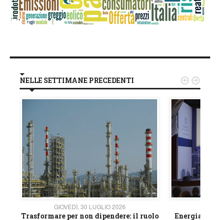
NELLE SETTIMANE PRECEDENTI


GIOVEDÌ, 30 LUGLIO 2026
GIOVE
ico
Trasformare per non dipendere: il ruolo
Energia e mat