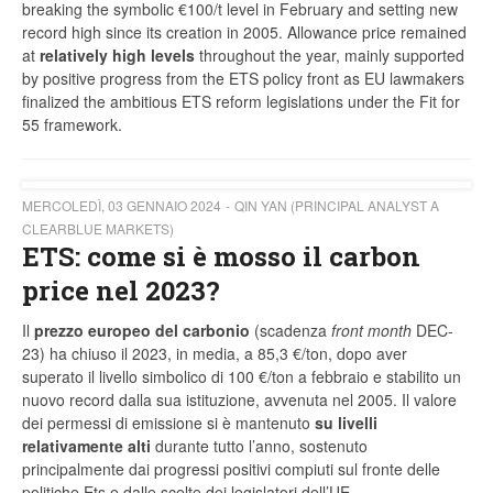
breaking the symbolic €100/t level in February and setting new
record high since its creation in 2005. Allowance price remained
at
relatively high levels
throughout the year, mainly supported
by positive progress from the ETS policy front as EU lawmakers
finalized the ambitious ETS reform legislations under the Fit for
55 framework.
MERCOLEDÌ, 03 GENNAIO 2024
QIN YAN (PRINCIPAL ANALYST A
CLEARBLUE MARKETS)
ETS: come si è mosso il carbon
price nel 2023?
Il
prezzo europeo del carbonio
(scadenza
front month
DEC-
23) ha chiuso il 2023, in media, a 85,3 €/ton, dopo aver
superato il livello simbolico di 100 €/ton a febbraio e stabilito un
nuovo record dalla sua istituzione, avvenuta nel 2005. Il valore
dei permessi di emissione si è mantenuto
su livelli
relativamente alti
durante tutto l’anno, sostenuto
principalmente dai progressi positivi compiuti sul fronte delle
politiche Ets e dalle scelte dei legislatori dell’UE