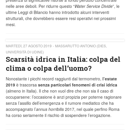
presenza di significative risorse a fondo perduto concentrate
nelle aree deboli. Per ridurre questo “
Water Service Divide
”, le
ultime Leggi di Bilancio hanno introdotto alcuni interventi
strutturali, che dovrebbero essere resi operativi nei prossimi
mesi.
MARTEDÌ, 27 AGOSTO 2019
MASSARUTTO ANTONIO (DIES,
UNIVERSITÀ DI UDINE)
Scarsità idrica in Italia: colpa del
clima o colpa dell’uomo?
Nonostante i picchi record raggiunti dal termometro,
l’estate
2019
è trascorsa
senza particolari fenomeni di crisi idrica
(almeno in Italia). Il che non vuol dire che non sia il caso di
occuparsene: l’occasione è anzi propizia per poterne ragionare
senza l’assillo dell’emergenza e il rumore mediatico che ha
accompagnato l’
annus horribilis
2017, nel quale perfino Roma
ha corso seriamente il rischio di sospendere l’erogazione.