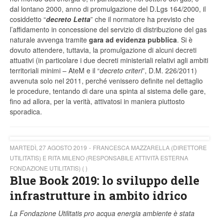
dal lontano 2000, anno di promulgazione del D.Lgs 164/2000, il
cosiddetto “
decreto Letta
” che il normatore ha previsto che
l’affidamento in concessione del servizio di distribuzione del gas
naturale avvenga tramite
gara ad evidenza pubblica
. Si è
dovuto attendere, tuttavia, la promulgazione di alcuni decreti
attuativi (in particolare i due decreti ministeriali relativi agli ambiti
territoriali minimi – AteM e il “
decreto criteri
”, D.M. 226/2011)
avvenuta solo nel 2011, perché venissero definite nel dettaglio
le procedure, tentando di dare una spinta al sistema delle gare,
fino ad allora, per la verità, attivatosi in maniera piuttosto
sporadica.
MARTEDÌ, 27 AGOSTO 2019
FRANCESCA MAZZARELLA (DIRETTORE
UTILITATIS) E RITA MILENO (RESPONSABILE ATTIVITÀ ESTERNA
FONDAZIONE UTILITATIS) ( )
Blue Book 2019: lo sviluppo delle
infrastrutture in ambito idrico
La Fondazione Utilitatis pro acqua energia ambiente è stata