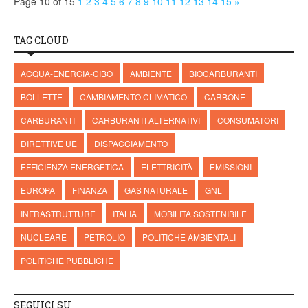
Page 10 of 15
1
2
3
4
5
6
7
8
9
10
11
12
13
14
15
»
TAG CLOUD
ACQUA-ENERGIA-CIBO
AMBIENTE
BIOCARBURANTI
BOLLETTE
CAMBIAMENTO CLIMATICO
CARBONE
CARBURANTI
CARBURANTI ALTERNATIVI
CONSUMATORI
DIRETTIVE UE
DISPACCIAMENTO
EFFICIENZA ENERGETICA
ELETTRICITÀ
EMISSIONI
EUROPA
FINANZA
GAS NATURALE
GNL
INFRASTRUTTURE
ITALIA
MOBILITÀ SOSTENIBILE
NUCLEARE
PETROLIO
POLITICHE AMBIENTALI
POLITICHE PUBBLICHE
SEGUICI SU