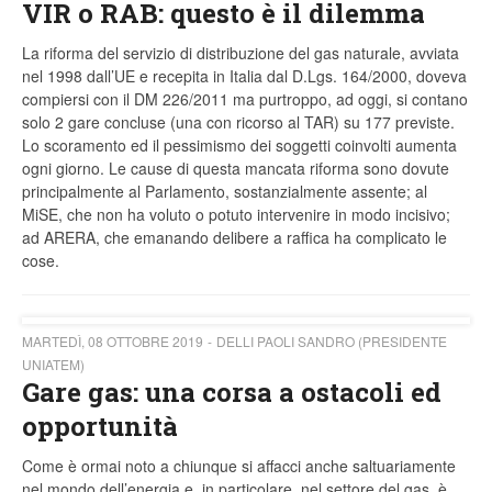
VIR o RAB: questo è il dilemma
La riforma del servizio di distribuzione del gas naturale, avviata
nel 1998 dall’UE e recepita in Italia dal D.Lgs. 164/2000, doveva
compiersi con il DM 226/2011 ma purtroppo, ad oggi, si contano
solo 2 gare concluse (una con ricorso al TAR) su 177 previste.
Lo scoramento ed il pessimismo dei soggetti coinvolti aumenta
ogni giorno. Le cause di questa mancata riforma sono dovute
principalmente al Parlamento, sostanzialmente assente; al
MiSE, che non ha voluto o potuto intervenire in modo incisivo;
ad ARERA, che emanando delibere a raffica ha complicato le
cose.
MARTEDÌ, 08 OTTOBRE 2019
DELLI PAOLI SANDRO (PRESIDENTE
UNIATEM)
Gare gas: una corsa a ostacoli ed
opportunità
Come è ormai noto a chiunque si affacci anche saltuariamente
nel mondo dell’energia e, in particolare, nel settore del gas, è