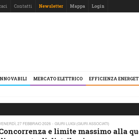
zaci
Contatti
Newsletter
Mappa
Login
INNOVABILI
MERCATO ELETTRICO
EFFICIENZA ENERGE
VENERDÌ, 27 FEBBRAIO 2026
GIURI LUIGI (GIURI ASSOCIATI)
Concorrenza e limite massimo alla qu