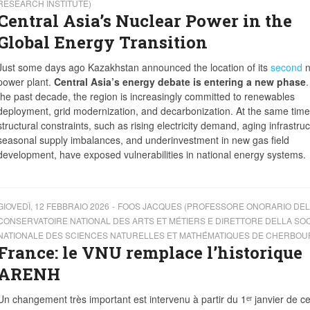
RESEARCH INSTITUTE)
Central Asia’s Nuclear Power in the
Global Energy Transition
Just some days ago Kazakhstan announced the location of its
second
n
power plant.
Central Asia’s energy debate is entering a new phase
.
the past decade, the region is increasingly committed to renewables
deployment, grid modernization, and decarbonization. At the same time
structural constraints, such as rising electricity demand, aging infrastruc
seasonal supply imbalances, and underinvestment in new gas field
development, have exposed vulnerabilities in national energy systems.
GIOVEDÌ, 12 FEBBRAIO 2026
FOOS JACQUES (PROFESSORE ONORARIO DEL
CONSERVATOIRE NATIONAL DES ARTS ET MÉTIERS E DIRETTORE DELLA SO
NATIONALE DES SCIENCES NATURELLES ET MATHÉMATIQUES DE CHERBOU
France: le VNU remplace l’historique
ARENH
Un changement très important est intervenu à partir du 1ᵉʳ janvier de ce