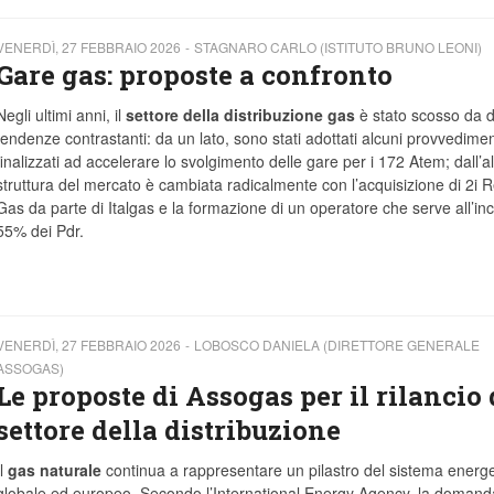
VENERDÌ, 27 FEBBRAIO 2026
STAGNARO CARLO (ISTITUTO BRUNO LEONI)
Gare gas: proposte a confronto
Negli ultimi anni, il
settore della distribuzione gas
è stato scosso da 
tendenze contrastanti: da un lato, sono stati adottati alcuni provvedimen
finalizzati ad accelerare lo svolgimento delle gare per i 172 Atem; dall’alt
struttura del mercato è cambiata radicalmente con l’acquisizione di 2i R
Gas da parte di Italgas e la formazione di un operatore che serve all’inci
55% dei Pdr.
VENERDÌ, 27 FEBBRAIO 2026
LOBOSCO DANIELA (DIRETTORE GENERALE
ASSOGAS)
Le proposte di Assogas per il rilancio 
settore della distribuzione
Il
gas naturale
continua a rappresentare un pilastro del sistema energe
globale ed europeo. Secondo l’International Energy Agency, la domand