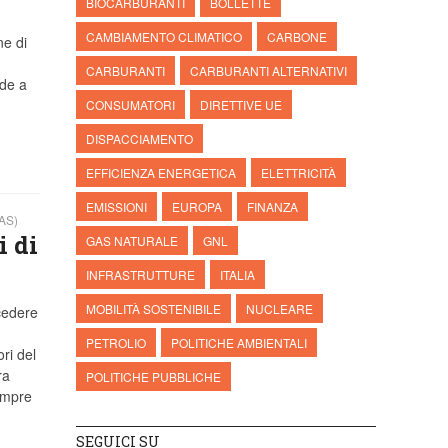
BIOCARBURANTI
BOLLETTE
CAMBIAMENTO CLIMATICO
CARBONE
ne di
CARBURANTI
CARBURANTI ALTERNATIVI
nde a
CONSUMATORI
DIRETTIVE UE
DISPACCIAMENTO
EFFICIENZA ENERGETICA
ELETTRICITÀ
EMISSIONI
EUROPA
FINANZA
AS)
i di
GAS NATURALE
GNL
INFRASTRUTTURE
ITALIA
MOBILITÀ SOSTENIBILE
NUCLEARE
ocedere
PETROLIO
POLITICHE AMBIENTALI
ri del
ra
POLITICHE PUBBLICHE
empre
SEGUICI SU