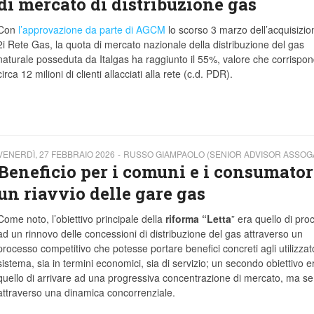
di mercato di distribuzione gas
Con
l’approvazione da parte di AGCM
lo scorso 3 marzo dell’acquisizio
2i Rete Gas, la quota di mercato nazionale della distribuzione del gas
naturale posseduta da Italgas ha raggiunto il 55%, valore che corrispo
circa 12 milioni di clienti allacciati alla rete (c.d. PDR).
VENERDÌ, 27 FEBBRAIO 2026
RUSSO GIAMPAOLO (SENIOR ADVISOR ASSOG
Beneficio per i comuni e i consumator
un riavvio delle gare gas
Come noto, l’obiettivo principale della
riforma “Letta
” era quello di pr
ad un rinnovo delle concessioni di distribuzione del gas attraverso un
processo competitivo che potesse portare benefici concreti agli utilizzato
sistema, sia in termini economici, sia di servizio; un secondo obiettivo e
quello di arrivare ad una progressiva concentrazione di mercato, ma s
attraverso una dinamica concorrenziale.