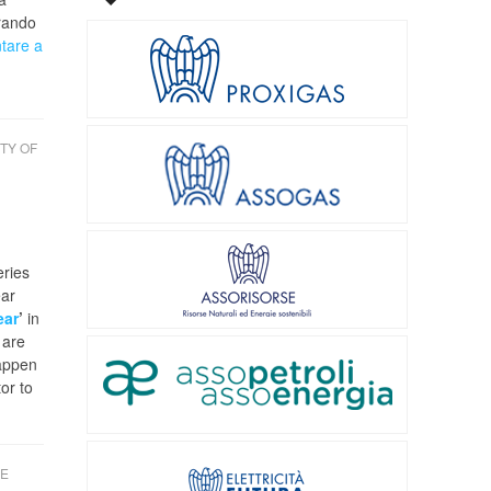
trando
tare a
TY OF
ries
ear
ear
’
in
 are
appen
or to
UE