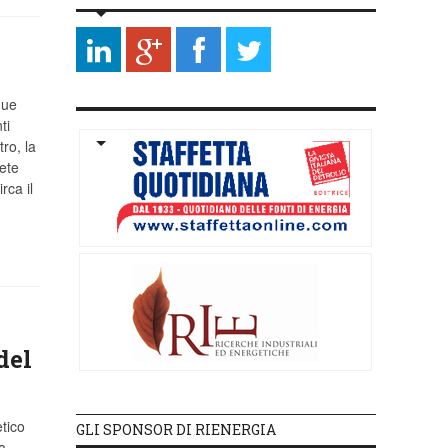
due
ti
ro, la
ete
rca il
del
tico
GLI SPONSOR DI RIENERGIA
a