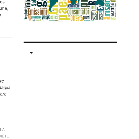
cès
sme,
a
re
taglia
dere
LA
CIÉTÉ