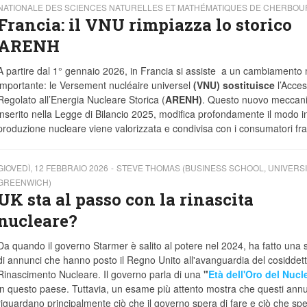
NATIONALE DES SCIENCES NATURELLES ET MATHÉMATIQUES DE CHERBOU
Francia: il VNU rimpiazza lo storico
ARENH
A partire dal 1° gennaio 2026, in Francia si assiste a un cambiamento 
importante: le Versement nucléaire universel
(VNU)
sostituisce
l’Acce
Regolato all’Energia Nucleare Storica (
ARENH)
. Questo nuovo meccan
inserito nella Legge di Bilancio 2025, modifica profondamente il modo in
produzione nucleare viene valorizzata e condivisa con i consumatori fra
GIOVEDÌ, 12 FEBBRAIO 2026
STEVE THOMAS (BUSINESS SCHOOL, UNIVERSI
GREENWICH)
UK sta al passo con la rinascita
nucleare?
Da quando il governo Starmer è salito al potere nel 2024, ha fatto una 
di annunci che hanno posto il Regno Unito all'avanguardia del cosiddet
Rinascimento Nucleare. Il governo parla di una
"
Età dell'Oro del Nucl
in questo paese. Tuttavia, un esame più attento mostra che questi ann
riguardano principalmente ciò che il governo spera di fare e ciò che spe