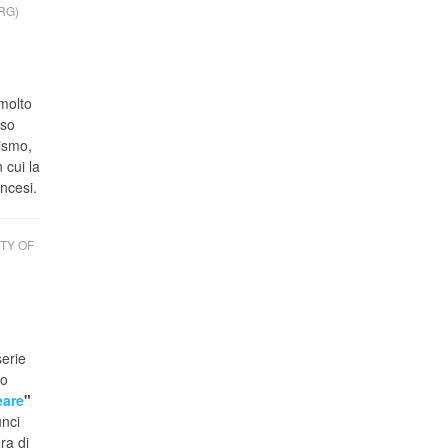
RG)
molto
sso
ismo,
 cui la
ncesi.
TY OF
serie
to
eare
"
unci
ra di