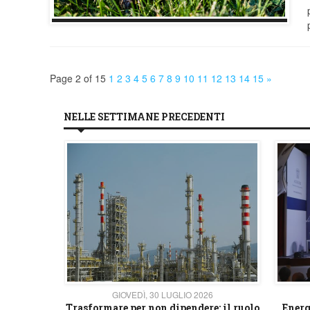
Page 2 of 15
1
2
3
4
5
6
7
8
9
10
11
12
13
14
15
»
NELLE SETTIMANE PRECEDENTI
26
GIOVEDÌ, 30 LUGLIO 2026
 strategico
Trasformare per non dipendere: il ruolo
Energ