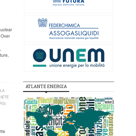
uclear
 Over
,
ture,
ATLANTE ENERGIA
LA
CIÉTÉ
RG)
tte