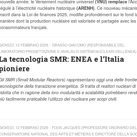
nouvelle année: le Versement nucléaire universel
(VNU) remplace
l’Ac
régulé à l’électricité nucléaire historique
(ARENH)
. Ce nouveau mécani
inscrit dans la Loi de finances 2025, modifie profondément sur le fond l
manière dont la production nucléaire est valorisée et partagée avec les
consommateurs français.
GIOVEDÌ, 12 FEBBRAIO 2026
GRASSO GIACOMO (RESPONSABILE DEL
LABORATORIO PROGETTAZIONE E ANALISI DI SISTEMI NUCLEARI DELL’ENEA)
La tecnologia SMR: ENEA e l’Italia
pioniere
Gli SMR (Small Modular Reactors) rappresentano oggi una delle frontie
tecnologiche della transizione energetica. Si tratta di reattori nucleari di 
ridotta che in ragione della loro modularità e scalabilità potrebbero ren
più facilmente praticabile l’utilizzo del nucleare per scopi civili.
GIOVEDÌ, 12 FEBBRAIO 2026
FOOS JACQUES (PROFESSORE ONORARIO DEL
CONSERVATOIRE NATIONAL DES ARTS ET MÉTIERS E DIRETTORE DELLA SO