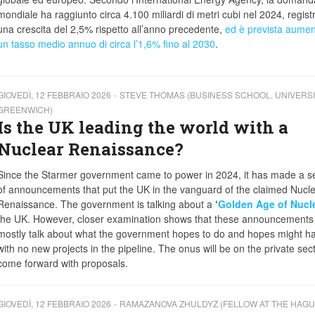
mondiale ha raggiunto circa 4.100 miliardi di metri cubi nel 2024, regis
una crescita del 2,5% rispetto all’anno precedente,
ed è prevista aumen
un tasso medio annuo di circa l’1,6% fino al 2030
.
GIOVEDÌ, 12 FEBBRAIO 2026
STEVE THOMAS (BUSINESS SCHOOL, UNIVERSI
GREENWICH)
Is the UK leading the world with a
Nuclear Renaissance?
Since the Starmer government came to power in 2024, it has made a se
of announcements that put the UK in the vanguard of the claimed Nucl
Renaissance. The government is talking about a
‘
Golden Age of Nucl
the UK. However, closer examination shows that these announcements
mostly talk about what the government hopes to do and hopes might h
with no new projects in the pipeline. The onus will be on the private sect
come forward with proposals.
GIOVEDÌ, 12 FEBBRAIO 2026
RAMAZANOVA ZHULDYZ (FELLOW AT THE HAG