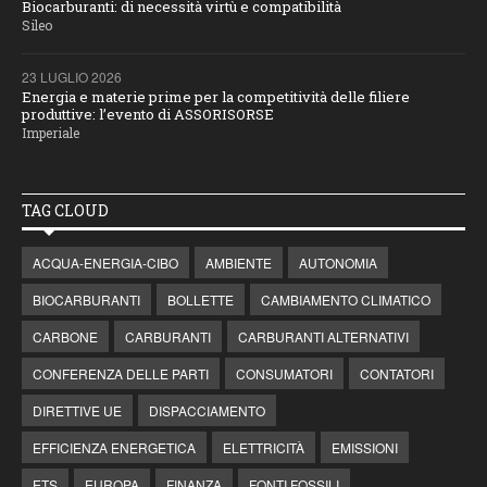
Biocarburanti: di necessità virtù e compatibilità
Sileo
23 LUGLIO 2026
Energia e materie prime per la competitività delle filiere
produttive: l’evento di ASSORISORSE
Imperiale
TAG CLOUD
ACQUA-ENERGIA-CIBO
AMBIENTE
AUTONOMIA
BIOCARBURANTI
BOLLETTE
CAMBIAMENTO CLIMATICO
CARBONE
CARBURANTI
CARBURANTI ALTERNATIVI
CONFERENZA DELLE PARTI
CONSUMATORI
CONTATORI
DIRETTIVE UE
DISPACCIAMENTO
EFFICIENZA ENERGETICA
ELETTRICITÀ
EMISSIONI
ETS
EUROPA
FINANZA
FONTI FOSSILI