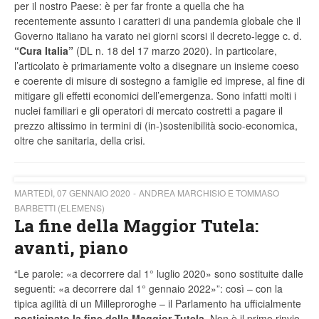
per il nostro Paese: è per far fronte a quella che ha
recentemente assunto i caratteri di una pandemia globale che il
Governo italiano ha varato nei giorni scorsi il decreto-legge c. d.
“Cura Italia”
(DL n. 18 del 17 marzo 2020). In particolare,
l’articolato è primariamente volto a disegnare un insieme coeso
e coerente di misure di sostegno a famiglie ed imprese, al fine di
mitigare gli effetti economici dell’emergenza. Sono infatti molti i
nuclei familiari e gli operatori di mercato costretti a pagare il
prezzo altissimo in termini di (in-)sostenibilità socio-economica,
oltre che sanitaria, della crisi.
MARTEDÌ, 07 GENNAIO 2020
ANDREA MARCHISIO E TOMMASO
BARBETTI (ELEMENS)
La fine della Maggior Tutela:
avanti, piano
“Le parole: «a decorrere dal 1° luglio 2020» sono sostituite dalle
seguenti: «a decorrere dal 1° gennaio 2022»”: così – con la
tipica agilità di un Milleproroghe – il Parlamento ha ufficialmente
posticipato la fine della Maggior Tutela
. Non è il primo rinvio