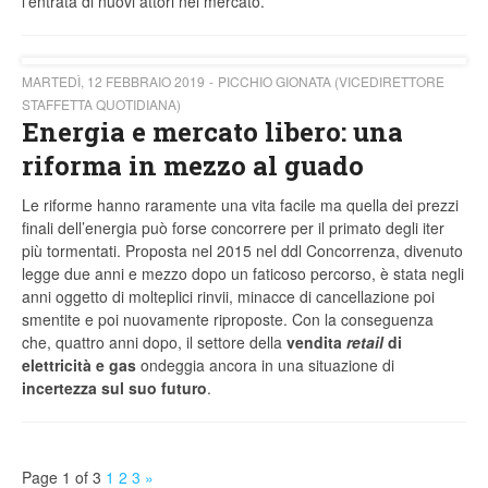
l’entrata di nuovi attori nel mercato.
MARTEDÌ, 12 FEBBRAIO 2019
PICCHIO GIONATA (VICEDIRETTORE
STAFFETTA QUOTIDIANA)
Energia e mercato libero: una
riforma in mezzo al guado
Le riforme hanno raramente una vita facile ma quella dei prezzi
finali dell’energia può forse concorrere per il primato degli iter
più tormentati. Proposta nel 2015 nel ddl Concorrenza, divenuto
legge due anni e mezzo dopo un faticoso percorso, è stata negli
anni oggetto di molteplici rinvii, minacce di cancellazione poi
smentite e poi nuovamente riproposte. Con la conseguenza
che, quattro anni dopo, il settore della
vendita
retail
di
elettricità e gas
ondeggia ancora in una situazione di
incertezza sul suo futuro
.
Page 1 of 3
1
2
3
»