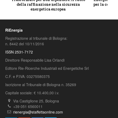
della raffinazione nella sicurezza
per la compet
energetica europea
RiEnergia
Registrazione al tribunale di Bologna:
n. 8442 del 10/11/2016
ISSN 2531-7172
Direttore Responsabile Lisa Orlandi
Editore Rie-Ricerche Industriali ed Energetiche Srl
C.F. e P.IVA: 03275580375
Iscrizione al Tribunale di Bologna n. 35269
Capitale sociale: € 10.400,00 i.v.
Via Castiglione 25, Bologna
+39 051 6560011
rienergia@staffettaonline.com