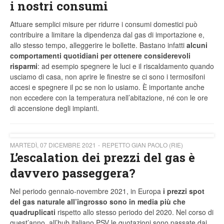
i nostri consumi
Attuare semplici misure per ridurre i consumi domestici può
contribuire a limitare la dipendenza dal gas di importazione e,
allo stesso tempo, alleggerire le bollette. Bastano infatti
alcuni
comportamenti quotidiani
per ottenere considerevoli
risparmi
: ad esempio spegnere le luci e il riscaldamento quando
usciamo di casa, non aprire le finestre se ci sono i termosifoni
accesi e spegnere il pc se non lo usiamo. È importante anche
non eccedere con la temperatura nell’abitazione, né con le ore
di accensione degli impianti.
MARTEDÌ, 07 DICEMBRE 2021
REPETTO GIAN PAOLO (RIE)
L’escalation dei prezzi del gas è
davvero passeggera?
Nel periodo gennaio-novembre 2021, in Europa
i prezzi spot
del gas naturale all’ingrosso sono in media più che
quadruplicati
rispetto allo stesso periodo del 2020. Nel corso di
quest’anno, all’hub italiano PSV le quotazioni sono passate dai