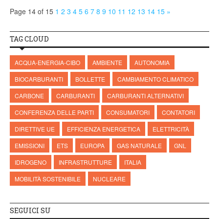
Page 14 of 15
1
2
3
4
5
6
7
8
9
10
11
12
13
14
15
»
TAG CLOUD
ACQUA-ENERGIA-CIBO
AMBIENTE
AUTONOMIA
BIOCARBURANTI
BOLLETTE
CAMBIAMENTO CLIMATICO
CARBONE
CARBURANTI
CARBURANTI ALTERNATIVI
CONFERENZA DELLE PARTI
CONSUMATORI
CONTATORI
DIRETTIVE UE
EFFICIENZA ENERGETICA
ELETTRICITÀ
EMISSIONI
ETS
EUROPA
GAS NATURALE
GNL
IDROGENO
INFRASTRUTTURE
ITALIA
MOBILITÀ SOSTENIBILE
NUCLEARE
SEGUICI SU