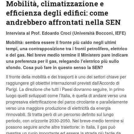
Mobilità, climatizzazione e
efficienza degli edifici: come
andrebbero affrontati nella SEN
Intervista al Prof. Edoardo Croci (Università Bocconi, IEFE)
Mobilità: sembra essere il fronte più caldo negli ultimi
tempi, una contrapposizione tra i fronti petrolifero, elettrico
e del gas. Nel breve medio termine il Ministero pare indicare
una preferenza per il gas, relegando l’elettrico più sullo
sfondo. Cosa può fare in questo senso la SEN?
Il fronte della mobilità e dei trasporti è uno dei settori chiave per
raggiungere gli obiettivi internazionali previsti dall’Accordo di
Parigi. La direzione che tutti i Paesi dovranno seguire, in primo
luogo quelli sviluppati come l’Italia, è quella di andare verso una
progressiva elettrificazione del parco circolante e parallelamente
verso una maggiore produzione di elettricità da energia
rinnovabili. Si tratta però di un percorso definito sul lungo
periodo, con orizzonte 2030-2050. Nel breve-medio termine si
possono seguire anche altre traiettorie: in Italia, il gas può
rivestire un ruolo importante ed essere la strada più facile da