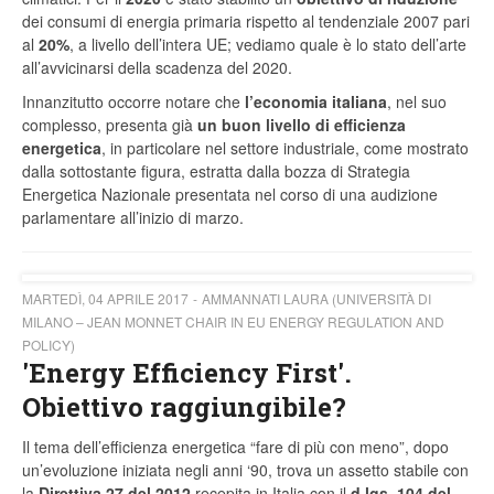
dei consumi di energia primaria rispetto al tendenziale 2007 pari
al
20%
, a livello dell’intera UE; vediamo quale è lo stato dell’arte
all’avvicinarsi della scadenza del 2020.
Innanzitutto occorre notare che
l’economia italiana
, nel suo
complesso, presenta già
un buon livello di efficienza
energetica
, in particolare nel settore industriale, come mostrato
dalla sottostante figura, estratta dalla bozza di Strategia
Energetica Nazionale presentata nel corso di una audizione
parlamentare all’inizio di marzo.
MARTEDÌ, 04 APRILE 2017
AMMANNATI LAURA (UNIVERSITÀ DI
MILANO – JEAN MONNET CHAIR IN EU ENERGY REGULATION AND
POLICY)
'Energy Efficiency First'.
Obiettivo raggiungibile?
Il tema dell’efficienza energetica “fare di più con meno”, dopo
un’evoluzione iniziata negli anni ‘90, trova un assetto stabile con
la
Direttiva 27 del 2012
recepita in Italia con il
d.lgs. 104 del