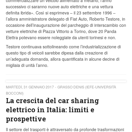
commercializzare un veicolo alimentato a metano; l’anno
successivo ci saranno nuove auto elettriche e una vettura
definita ibrida». Così si esprimeva – il 23 settembre 1996 –
l’allora amministratore delegato di Fiat Auto, Roberto Testore, in
occasione dell’inaugurazione del parcheggio di interscambio con
vetture elettriche di Piazza Vittorio a Torino, dove 20 Panda
Elettra potevano essere noleggiate da utenti torinesi e non.
Testore continuava sottolineando come l’industrializzazione di
questo tipo di veicoli sarebbe dipesa dalla creazione di
un’adeguata domanda, allora quantificata in alcune decine di
migliaia di unità l’anno.
MARTEDÌ, 31 GENNAIO 2017
GRASSO DENIS (IEFE-UNIVERSITÀ
BOCCONI)
La crescita del car sharing
elettrico in Italia: limiti e
prospettive
Il settore del trasporti è attraversato da profonde trasformazioni