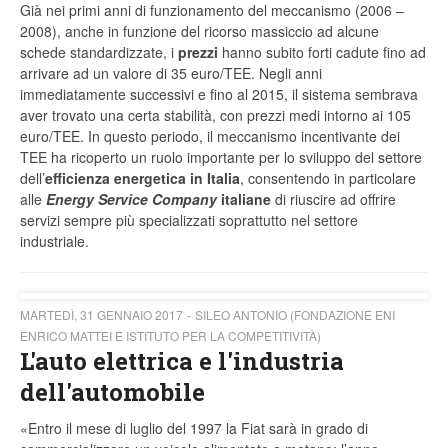
Già nei primi anni di funzionamento del meccanismo (2006 –
2008), anche in funzione del ricorso massiccio ad alcune
schede standardizzate, i
prezzi
hanno subito forti cadute fino ad
arrivare ad un valore di 35 euro/TEE. Negli anni
immediatamente successivi e fino al 2015, il sistema sembrava
aver trovato una certa stabilità, con prezzi medi intorno ai 105
euro/TEE. In questo periodo, il meccanismo incentivante dei
TEE ha ricoperto un ruolo importante per lo sviluppo del settore
dell’
efficienza energetica in Italia
, consentendo in particolare
alle
Energy Service Company
italiane
di riuscire ad offrire
servizi sempre più specializzati soprattutto nel settore
industriale.
MARTEDÌ, 31 GENNAIO 2017
SILEO ANTONIO (FONDAZIONE ENI
ENRICO MATTEI E ISTITUTO PER LA COMPETITIVITÀ)
L'auto elettrica e l'industria
dell'automobile
«Entro il mese di luglio del 1997 la Fiat sarà in grado di