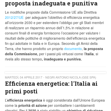
proposta inadeguata e punitiva
Le modifiche proposte dalla Commissione UE alla Direttiva
2012/27/UE
per adeguare l’obiettivo di efficienza energetica
all’orizzonte 2030 e per estendere l’obbligo per gli Stati membri
di realizzare un risparmio annuo dell’1,5% in relazione ai
consumi finali di energia forniscono l’occasione per valutare i
risultati delle politiche di miglioramento dell’efficienza energetica
fin qui adottate in Italia e in Europa. Secondo gli Amici della
Terra, che hanno prodotto un proprio
documento
,
la proposta
della Commissione,
per i paesi più virtuosi come l’
Italia
, si
rivela allo stesso tempo
, inadeguata e punitiva.
MARTEDÌ, 04 APRILE 2017
NEGRI ANTONIO NICOLA (GSE SPA)
Efficienza energetica: l'Italia ai
primi posti
L’
efficienza energetica
è oggi considerata dall’Unione Europea
come la
priorità di azione
per combattere i cambiamenti
climatici. Per il
2020
è stato stabilito un
obiettivo di riduzione