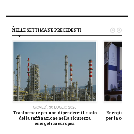
NELLE SETTIMANE PRECEDENTI


GIOVEDÌ, 30 LUGLIO 2026
GIOVE
ico
Trasformare per non dipendere: il ruolo
Energia e mat
della raffinazione nella sicurezza
per la compet
energetica europea