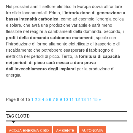
Nei prossimi anni il settore elettrico in Europa dovrà affrontare
tre sfide fondamentali. Primo,
l’introduzione di generazione a
bassa intensità carbonica
, come ad esempio l’energia eolica
e solare, che avrà una produzione variabile e sarà meno
flessibile nel reagire a cambiamenti della domanda. Secondo,
i
profili della domanda subiranno mutamenti
, specie con
l’introduzione di forme altamente elettrificate di trasporto e di
riscaldamento che potrebbero esasperare il fabbisogno di
elettricità nei periodi di picco. Terzo, la
fornitura di capacità
nei periodi di picco sarà messa a dura prova
dall’invecchiamento degli impianti
per la produzione di
energia.
Page 8 of 15
1
2
3
4
5
6
7
8
9
10
11
12
13
14
15
»
TAG CLOUD
ACQUA-ENERGIA-CIBO
AMBIENTE
AUTONOMIA