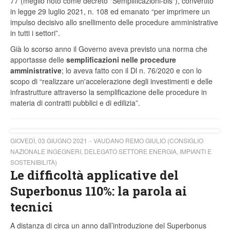
77 (meglio noto come decreto "Semplificazioni-bis"), convertito
in legge 29 luglio 2021, n. 108 ed emanato “per imprimere un
impulso decisivo allo snellimento delle procedure amministrative
in tutti i settori”.
Già lo scorso anno il Governo aveva previsto una norma che
apportasse delle
semplificazioni nelle procedure
amministrative
; lo aveva fatto con il Dl n. 76/2020 e con lo
scopo di “realizzare un'accelerazione degli investimenti e delle
infrastrutture attraverso la semplificazione delle procedure in
materia di contratti pubblici e di edilizia”.
GIOVEDÌ, 03 GIUGNO 2021
VAUDANO REMO GIULIO (CONSIGLIO
NAZIONALE INGEGNERI, DELEGATO SETTORE ENERGIA, IMPIANTI E
SOSTENIBILITÀ)
Le difficoltà applicative del
Superbonus 110%: la parola ai
tecnici
A distanza di circa un anno dall’introduzione del Superbonus