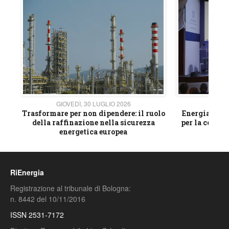
GIOVEDÌ, 30 LUGLIO 2026
GIOVE
ico
Trasformare per non dipendere: il ruolo
Energia e mat
della raffinazione nella sicurezza
per la compet
energetica europea
RiEnergia
Registrazione al tribunale di Bologna:
n. 8442 del 10/11/2016
ISSN 2531-7172