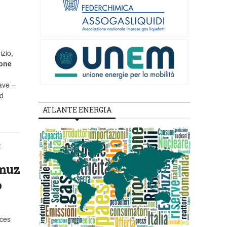
izio,
ione
rave –
d
ATLANTE ENERGIA
,
rmuz
o
ices