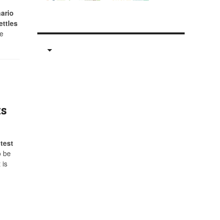
nario
ettles
e
ts
test
o be
 is