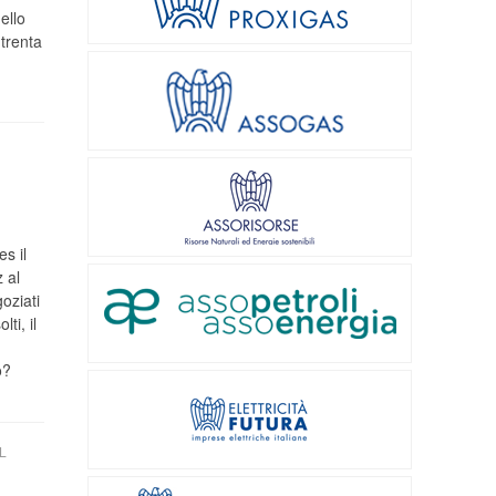
ello
 trenta
s il
 al
oziati
ti, il
o?
L