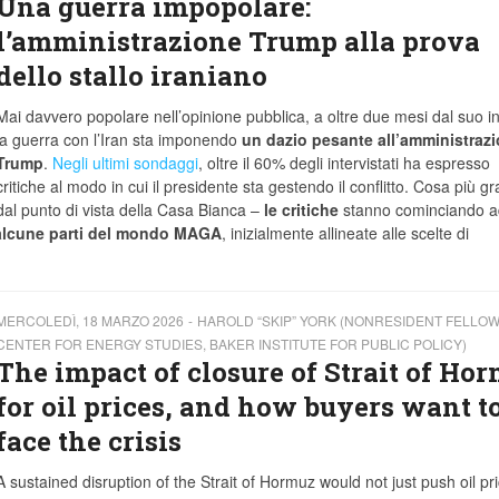
Una guerra impopolare:
l’amministrazione Trump alla prova
dello stallo iraniano
Mai davvero popolare nell’opinione pubblica, a oltre due mesi dal suo in
la guerra con l’Iran sta imponendo
un dazio pesante all’amministraz
Trump
.
Negli ultimi sondaggi
, oltre il 60% degli intervistati ha espresso
critiche al modo in cui il presidente sta gestendo il conflitto. Cosa più g
dal punto di vista della Casa Bianca –
le critiche
stanno cominciando a
alcune parti del mondo MAGA
, inizialmente allineate alle scelte di
MERCOLEDÌ, 18 MARZO 2026
HAROLD “SKIP” YORK (NONRESIDENT FELLOW
CENTER FOR ENERGY STUDIES, BAKER INSTITUTE FOR PUBLIC POLICY)
The impact of closure of Strait of Ho
for oil prices, and how buyers want t
face the crisis
A sustained disruption of the Strait of Hormuz would not just push oil pr