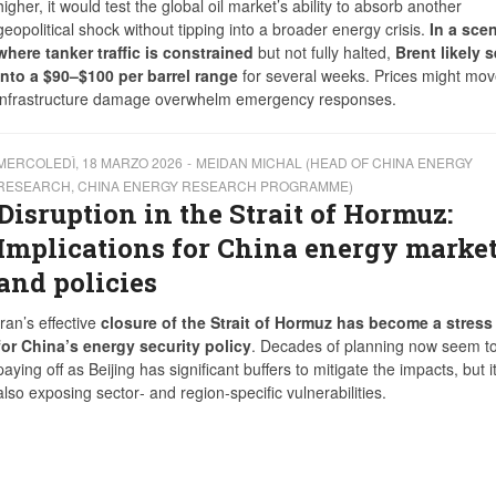
higher, it would test the global oil market’s ability to absorb another
geopolitical shock without tipping into a broader energy crisis.
In a sce
where tanker traffic is constrained
but not fully halted,
Brent likely s
into a $90–$100 per barrel range
for several weeks. Prices might mov
nd infrastructure damage overwhelm emergency responses.
MERCOLEDÌ, 18 MARZO 2026
MEIDAN MICHAL (HEAD OF CHINA ENERGY
RESEARCH, CHINA ENERGY RESEARCH PROGRAMME)
Disruption in the Strait of Hormuz:
Implications for China energy marke
and policies
Iran’s effective
closure of the Strait of Hormuz has become a stress 
for China’s energy security policy
. Decades of planning now seem t
paying off as Beijing has significant buffers to mitigate the impacts, but it
also exposing sector‑ and region‑specific vulnerabilities.