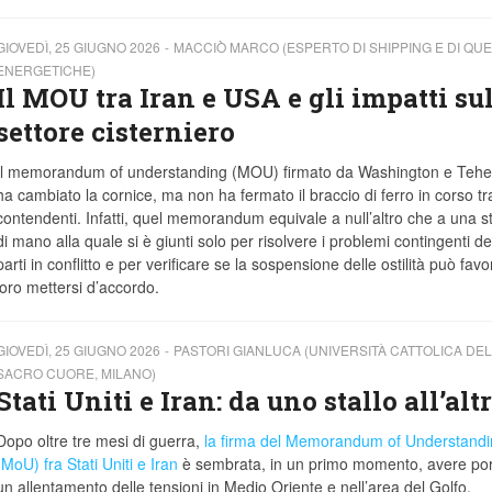
GIOVEDÌ, 25 GIUGNO 2026
MACCIÒ MARCO (ESPERTO DI SHIPPING E DI QUE
ENERGETICHE)
Il MOU tra Iran e USA e gli impatti su
settore cisterniero
Il memorandum of understanding (MOU) firmato da Washington e Tehe
ha cambiato la cornice, ma non ha fermato il braccio di ferro in corso tr
contendenti. Infatti, quel memorandum equivale a null’altro che a una st
di mano alla quale si è giunti solo per risolvere i problemi contingenti de
parti in conflitto e per verificare se la sospensione delle ostilità può favori
loro mettersi d’accordo.
GIOVEDÌ, 25 GIUGNO 2026
PASTORI GIANLUCA (UNIVERSITÀ CATTOLICA DEL
SACRO CUORE, MILANO)
Stati Uniti e Iran: da uno stallo all’alt
Dopo oltre tre mesi di guerra,
la firma del Memorandum of Understandi
(MoU) fra Stati Uniti e Iran
è sembrata, in un primo momento, avere por
un allentamento delle tensioni in Medio Oriente e nell’area del Golfo.