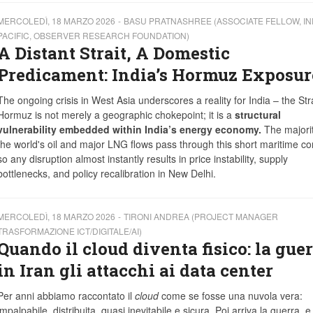
MERCOLEDÌ, 18 MARZO 2026
BASU PRATNASHREE (ASSOCIATE FELLOW, IN
PACIFIC, OBSERVER RESEARCH FOUNDATION)
A Distant Strait, A Domestic
Predicament: India’s Hormuz Exposur
The ongoing crisis in West Asia underscores a reality for India – the Stra
Hormuz is not merely a geographic chokepoint; it is a
structural
vulnerability embedded within India’s energy economy.
The majorit
the world's oil and major LNG flows pass through this short maritime cor
so any disruption almost instantly results in price instability, supply
bottlenecks, and policy recalibration in New Delhi.
MERCOLEDÌ, 18 MARZO 2026
TIRONI ANDREA (PROJECT MANAGER
TRASFORMAZIONE ICT/DIGITALE/AI)
Quando il cloud diventa fisico: la gue
in Iran gli attacchi ai data center
Per anni abbiamo raccontato il
cloud
come se fosse una nuvola vera:
impalpabile, distribuita, quasi inevitabile e sicura. Poi arriva la guerra, e 