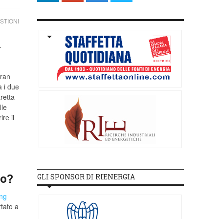
STIONI
l
ran
a i due
retta
lle
re il
ro?
GLI SPONSOR DI RIENERGIA
ng
tato a