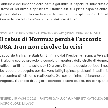
L’annuncio dell’impegno delle parti a garantire la riapertura immediata d
Stretto di Hormuz e a ripristinare il traffico alla sua piena capacità entro
giorni è stato
accolto con favore dai mercati
e ha spinto a rivedere al
ribasso le previsioni sull’andamento dei prezzi interni.
GIOVEDÌ, 25 GIUGNO 2026
LUCIANI GIACOMO (UNIVERSITÀ DI GINEVRA)
Il rebus di Hormuz: perché l'accordo
USA-Iran non risolve la crisi
L’accordo tra Iran e Stati Uniti
firmato dal Presidente Trump a Versaille
18 giugno scorso prevede la completa riapertura dello stretto di Hormuz
traffico marittimo, ma
solo per 60 giorni.
Durante questo periodo, i neg
dovrebbero proseguire per risolvere tutti gli spinosi problemi rimasti irrisol
che sembra difficilmente realizzabile. Se, come minimo, si faranno dei
progressi, il periodo di 60 giorni potrebbe essere esteso, ma per quant
VENERDÌ, 15 MAGGIO 2026
PASTORI GIANLUCA (UNIVERSITÀ CATTOLICA DE
SACRO CUORE, MILANO)