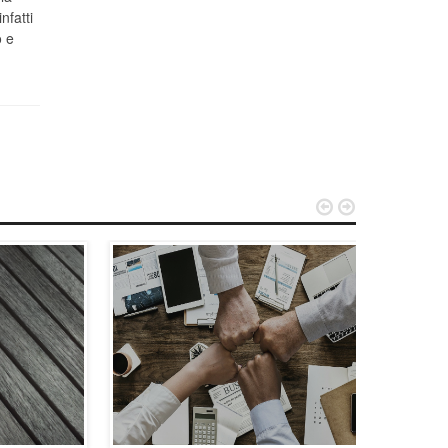
nfatti
o e

