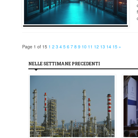
Page 1 of 15
1
2
3
4
5
6
7
8
9
10
11
12
13
14
15
»
NELLE SETTIMANE PRECEDENTI