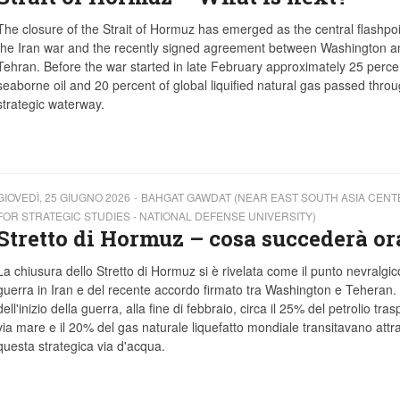
The closure of the Strait of Hormuz has emerged as the central flashpoi
the Iran war and the recently signed agreement between Washington a
Tehran. Before the war started in late February approximately 25 perce
seaborne oil and 20 percent of global liquified natural gas passed throu
strategic waterway.
GIOVEDÌ, 25 GIUGNO 2026
BAHGAT GAWDAT (NEAR EAST SOUTH ASIA CENT
FOR STRATEGIC STUDIES - NATIONAL DEFENSE UNIVERSITY)
Stretto di Hormuz – cosa succederà or
La chiusura dello Stretto di Hormuz si è rivelata come il punto nevralgic
guerra in Iran e del recente accordo firmato tra Washington e Teheran.
dell'inizio della guerra, alla fine di febbraio, circa il 25% del petrolio tras
via mare e il 20% del gas naturale liquefatto mondiale transitavano attr
questa strategica via d'acqua.