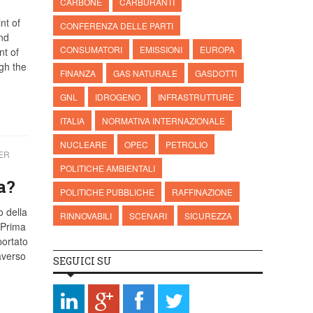
CARBONE
CARBURANTI
nt of
CONFERENZA DELLE PARTI
nd
CONSUMATORI
EMISSIONI
EUROPA
nt of
gh the
FINANZA
GAS NATURALE
GASDOTTI
GNL
IDROGENO
INFRASTRUTTURE
ITALIA
NORMATIVA INTERNAZIONALE
NUCLEARE
OPEC
PETROLIO
ER
POLITICHE AMBIENTALI
a?
POLITICHE PUBBLICHE
RAFFINAZIONE
o della
RINNOVABILI
SCENARI
SICUREZZA
 Prima
portato
averso
SEGUICI SU