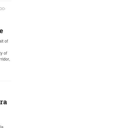
DO-
e
it of
y of
ridor,
rra
la