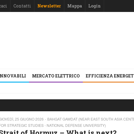
zaci
Contatti
Newsletter
Mappa
Login
INNOVABILI
MERCATO ELETTRICO
EFFICIENZA ENERGE
GIOVEDÌ, 25 GIUGNO 2026
BAHGAT GAWDAT (NEAR EAST SOUTH ASIA CENT
FOR STRATEGIC STUDIES - NATIONAL DEFENSE UNIVERSITY)
Strait of Hormuz – What is next?