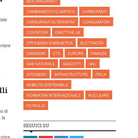
BIOCARBURANTI
CAMBIAMENTO CLIMATICO
CARBURANTI
iale
CARBURANTI ALTERNATIVI
CONSUMATORI
CONTATORI
DIRETTIVE UE
EFFICIENZA ENERGETICA
ELETTRICITÀ
ntare
EMISSIONI
ETS
EUROPA
FINANZA
GAS NATURALE
GASDOTTI
GNL
IDROGENO
INFRASTRUTTURE
ITALIA
MOBILITÀ SOSTENIBILE
lli
NORMATIVA INTERNAZIONALE
NUCLEARE
PETROLIO
so di
 la
SEGUICI SU
unica