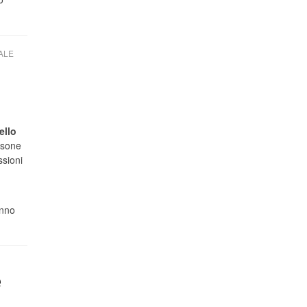
ALE
ello
rsone
ssioni
anno
e