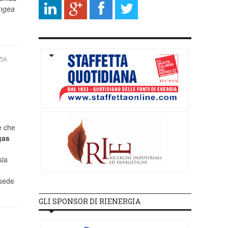
ngea
IA
e che
gas
sia
 sede
GLI SPONSOR DI RIENERGIA