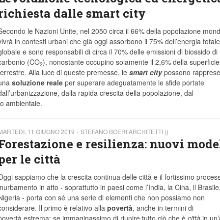
richiesta dalle smart city
Secondo le Nazioni Unite, nel 2050 circa il 66% della popolazione mond
vivrà in contesti urbani che già oggi assorbono il 75% dell’energia totale
globale e sono responsabili di circa il 70% delle emissioni di biossido di
carbonio (CO
), nonostante occupino solamente il 2,6% della superficie
2
terrestre. Alla luce di queste premesse, le
smart city
possono rapprese
una
soluzione reale
per superare adeguatamente le sfide portate
dall’urbanizzazione, dalla rapida crescita della popolazione, dal
to ambientale.
MARTEDÌ, 11 GIUGNO 2019
STEFANO BOERI ARCHITETTI ()
Forestazione e resilienza: nuovi mode
per le città
Oggi sappiamo che la crescita continua delle città e il fortissimo proces
inurbamento in atto - soprattutto in paesi come l’India, la Cina, il Brasile,
Nigeria - porta con sé una serie di elementi che non possiamo non
considerare. Il primo è relativo alla
povertà
, anche in termini di
povertà estrema: se immaginassimo di riunire tutto ciò che è
città
in un’