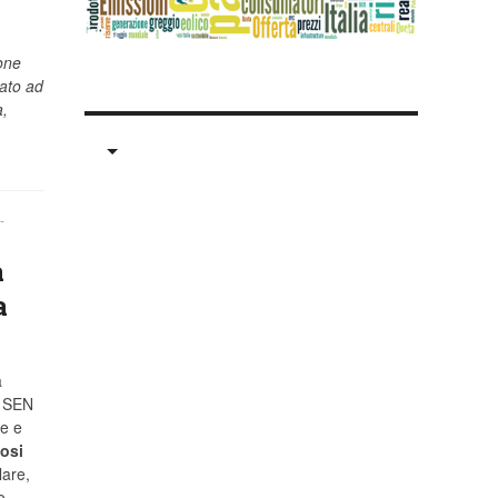
ione
nato ad
a,
-
a
a
a
 SEN
re e
osi
lare,
o