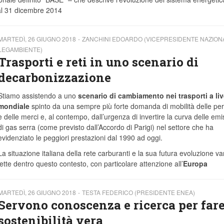
 al 31 dicembre 2014
MARTEDÌ, 26 GIUGNO 2018
ZANCHINI EDOARDO (VICEPRESIDENTE NAZION
LEGAMBIENTE)
Trasporti e reti in uno scenario di
decarbonizzazione
Stiamo assistendo a uno
scenario di cambiamento nei trasporti a liv
mondiale
spinto da una sempre più forte domanda di mobilità delle pe
e delle merci e, al contempo, dall’urgenza di invertire la curva delle emi
di gas serra (come previsto dall’Accordo di Parigi) nel settore che ha
evidenziato le peggiori prestazioni dal 1990 ad oggi.
La situazione italiana della rete carburanti e la sua futura evoluzione v
lette dentro questo contesto, con particolare attenzione all’
Europa
MARTEDÌ, 26 GIUGNO 2018
TESTA FEDERICO (PRESIDENTE ENEA)
Servono conoscenza e ricerca per far
sostenibilità vera