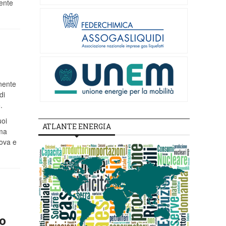
cente
inente
di
.
uoi
ATLANTE ENERGIA
 ma
ova e
o