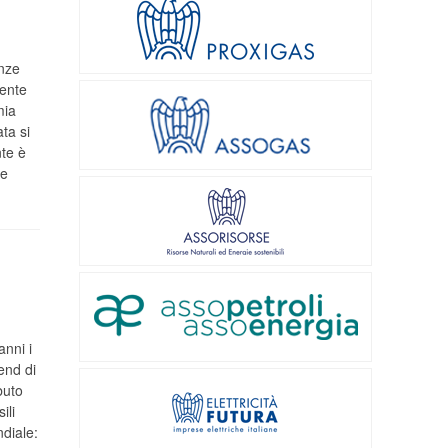
nze
mente
mia
ata si
nte è
te
anni i
end di
buto
ili
diale: