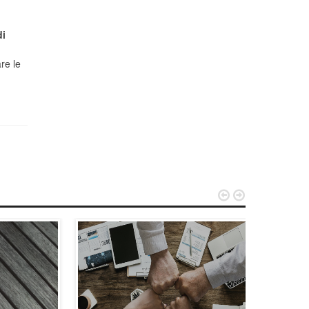
i
,
re le

