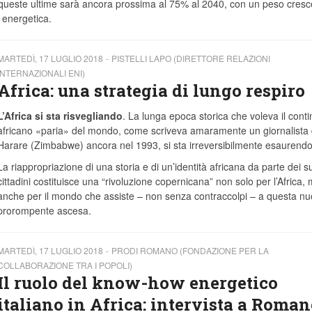
i queste ultime sarà ancora prossima al 75% al 2040, con un peso cres
 energetica.
MARTEDÌ, 17 LUGLIO 2018
PISTELLI LAPO (DIRETTORE RELAZIONI
INTERNAZIONALI ENI)
Africa: una strategia di lungo respiro
L’Africa si sta risvegliando
. La lunga epoca storica che voleva il cont
africano «paria» del mondo, come scriveva amaramente un giornalista 
Harare (Zimbabwe) ancora nel 1993, si sta irreversibilmente esaurendo
La riappropriazione di una storia e di un’identità africana da parte dei s
cittadini costituisce una “rivoluzione copernicana” non solo per l’Africa,
anche per il mondo che assiste – non senza contraccolpi – a questa nu
prorompente ascesa.
MARTEDÌ, 17 LUGLIO 2018
PRODI ROMANO (FONDAZIONE PER LA
COLLABORAZIONE TRA I POPOLI)
Il ruolo del know-how energetico
italiano in Africa: intervista a Roman