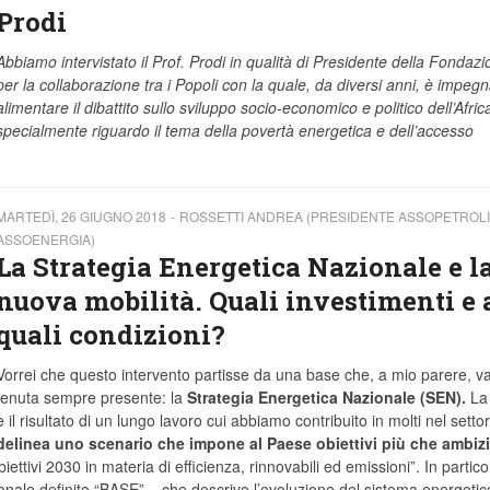
Prodi
Abbiamo intervistato il Prof. Prodi in qualità di Presidente della Fondaz
per la collaborazione tra i Popoli con la quale, da diversi anni, è impeg
alimentare il dibattito sullo sviluppo socio-economico e politico dell’Afric
specialmente riguardo il tema della povertà energetica e dell’accesso
MARTEDÌ, 26 GIUGNO 2018
ROSSETTI ANDREA (PRESIDENTE ASSOPETROLI
ASSOENERGIA)
La Strategia Energetica Nazionale e l
nuova mobilità. Quali investimenti e 
quali condizioni?
Vorrei che questo intervento partisse da una base che, a mio parere, v
tenuta sempre presente: la
Strategia Energetica Nazionale (SEN).
La
è il risultato di un lungo lavoro cui abbiamo contribuito in molti nel setto
delinea uno scenario che impone al Paese obiettivi più che ambizi
ttivi 2030 in materia di efficienza, rinnovabili ed emissioni”. In partico
onale definito “BASE” – che descrive l’evoluzione del sistema energetic