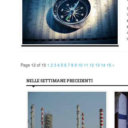
Page 12 of 15
1
2
3
4
5
6
7
8
9
10
11
12
13
14
15
»
NELLE SETTIMANE PRECEDENTI