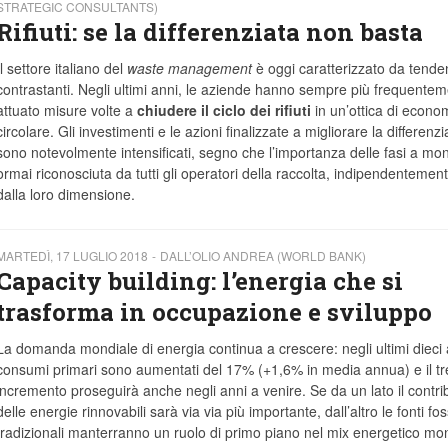
STRATEGIC CONSULTANTS)
Rifiuti: se la differenziata non basta
Il settore italiano del
waste management
è oggi caratterizzato da tende
contrastanti. Negli ultimi anni, le aziende hanno sempre più frequente
attuato misure volte a
chiudere il
ciclo dei rifiuti
in un’ottica di econo
circolare. Gli investimenti e le azioni finalizzate a migliorare la differenzi
sono notevolmente intensificati, segno che l’importanza delle fasi a mo
ormai riconosciuta da tutti gli operatori della raccolta, indipendentemen
dalla loro dimensione.
MARTEDÌ, 17 LUGLIO 2018
DALL’OLIO ANDREA (WORLD BANK)
Capacity building: l’energia che si
trasforma in occupazione e sviluppo
La domanda mondiale di energia continua a crescere: negli ultimi dieci 
consumi primari sono aumentati del 17% (+1,6% in media annua) e il tr
incremento proseguirà anche negli anni a venire. Se da un lato il contri
delle energie rinnovabili sarà via via più importante, dall’altro le fonti foss
tradizionali manterranno un ruolo di primo piano nel mix energetico mon