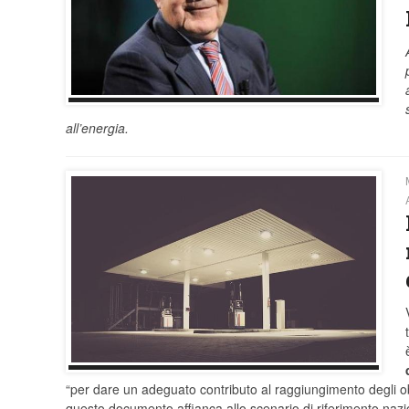
all’energia.
“per dare un adeguato contributo al raggiungimento degli obie
questo documento affianca allo scenario di riferimento nazi