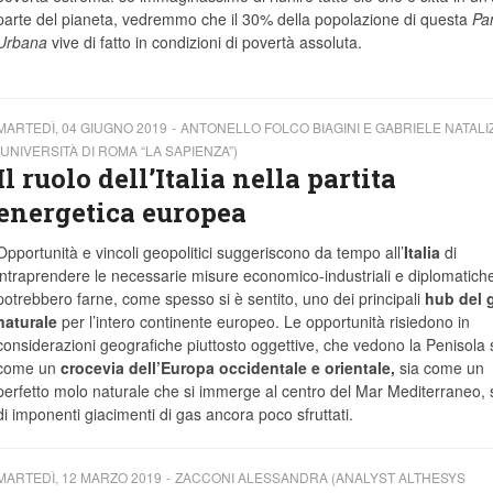
parte del pianeta, vedremmo che il 30% della popolazione di questa
Pa
Urbana
vive di fatto in condizioni di povertà assoluta.
MARTEDÌ, 04 GIUGNO 2019
ANTONELLO FOLCO BIAGINI E GABRIELE NATALIZ
(UNIVERSITÀ DI ROMA “LA SAPIENZA”)
Il ruolo dell’Italia nella partita
energetica europea
Opportunità e vincoli geopolitici suggeriscono da tempo all’
Italia
di
intraprendere le necessarie misure economico-industriali e diplomatich
potrebbero farne, come spesso si è sentito, uno dei principali
hub del 
naturale
per l’intero continente europeo. Le opportunità risiedono in
considerazioni geografiche piuttosto oggettive, che vedono la Penisola 
come un
crocevia dell’Europa occidentale e orientale,
sia come un
perfetto molo naturale che si immerge al centro del Mar Mediterraneo,
di imponenti giacimenti di gas ancora poco sfruttati.
MARTEDÌ, 12 MARZO 2019
ZACCONI ALESSANDRA (ANALYST ALTHESYS