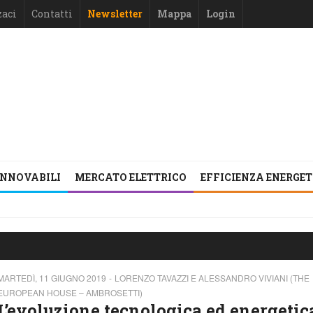
zaci
Contatti
Newsletter
Mappa
Login
INNOVABILI
MERCATO ELETTRICO
EFFICIENZA ENERGE
MARTEDÌ, 11 GIUGNO 2019
LORENZO TAVAZZI E ALESSANDRO VIVIANI (THE
EUROPEAN HOUSE – AMBROSETTI)
L’evoluzione tecnologica ed energetic