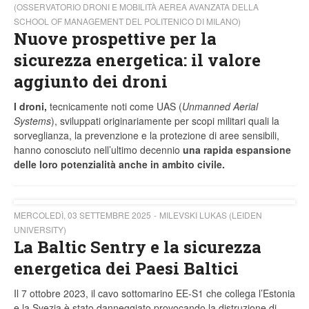
(OSSERVATORIO DRONI E MOBILITÀ AEREA AVANZATA DELLA
SCHOOL OF MANAGEMENT DEL POLITENICO DI MILANO)
Nuove prospettive per la
sicurezza energetica: il valore
aggiunto dei droni
I droni,
tecnicamente noti come UAS (
Unmanned Aerial
Systems
), sviluppati originariamente per scopi militari quali la
sorveglianza, la prevenzione e la protezione di aree sensibili,
hanno conosciuto nell’ultimo decennio
una rapida espansione
delle loro potenzialità anche in ambito civile.
MERCOLEDÌ, 03 SETTEMBRE 2025
MILEVSKI LUKAS (LEIDEN
UNIVERSITY)
La Baltic Sentry e la sicurezza
energetica dei Paesi Baltici
Il 7 ottobre 2023, il cavo sottomarino EE-S1 che collega l’Estonia
e la Svezia è stato danneggiato provocando la distruzione di