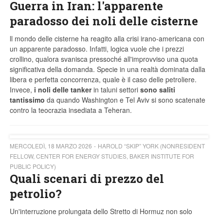
Guerra in Iran: l'apparente
paradosso dei noli delle cisterne
ll mondo delle cisterne ha reagito alla crisi irano-americana con
un apparente paradosso. Infatti, logica vuole che i prezzi
crollino, qualora svanisca pressoché all'improvviso una quota
significativa della domanda. Specie in una realtà dominata dalla
libera e perfetta concorrenza, quale è il caso delle petroliere.
Invece,
i noli delle tanker
in taluni settori
sono saliti
tantissimo
da quando Washington e Tel Aviv si sono scatenate
contro la teocrazia insediata a Teheran.
MERCOLEDÌ, 18 MARZO 2026
HAROLD “SKIP” YORK (NONRESIDENT
FELLOW, CENTER FOR ENERGY STUDIES, BAKER INSTITUTE FOR
PUBLIC POLICY)
Quali scenari di prezzo del
petrolio?
Un'interruzione prolungata dello Stretto di Hormuz non solo