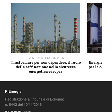
GIOVEDÌ, 30 LUGLIO 2026
GIOVE
ico
Trasformare per non dipendere: il ruolo
Energia e mat
della raffinazione nella sicurezza
per la compet
energetica europea
RiEnergia
Registrazione al tribunale di Bologna:
n. 8442 del 10/11/2016