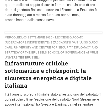
quattro delle sei coppie di cavi in fibra ottica. Un paio di ore
dopo, il gasdotto Balticconnector tra l’Estonia e la Finlandia è
stato danneggiato e messo fuori uso per sei mesi,
probabilmente dalla stessa nave.
MERCOLEDÌ, 03 SETTEMBRE 2025
LECCESE GIACOMO
(RICERCATORE INDIPENDENTE) E ZACCAGNINI IVAN (LUISS GUIDO
CARLI UNIVERSITY AND CENTRE FOR SECURITY, DIPLOMACY AND
STRATEGY OF THE BRUSSELS SCHOOL OF GOVERNANCE AT VRIJE
UNIVERSITEIT BRUSSEL)
Infrastrutture critiche
sottomarine e chokepoint: la
sicurezza energetica e digitale
italiana
Il 21 agosto scorso a Rimini è stato arrestato uno dei sabotatori
ucraini coinvolti nell’esplosione del gasdotto Nord Stream nelle
acque internazionali tra Svezia e Danimarca nel settembre