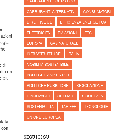
CAMBIAMENTO CLIMATICO
CARBURANTI ALTERNATIVI
CONSUMATORI
DIRETTIVE UE
EFFICIENZA ENERGETICA
re
ELETTRICITÀ
EMISSIONI
ETS
 azioni
tegia
EUROPA
GAS NATURALE
che
INFRASTRUTTURE
ITALIA
MOBILITÀ SOSTENIBILE
 di
li
con
POLITICHE AMBIENTALI
e più
POLITICHE PUBBLICHE
REGOLAZIONE
RINNOVABILI
SCENARI
SICUREZZA
SOSTENIBILITÀ
TARIFFE
TECNOLOGIE
UNIONE EUROPEA
tata
con
SEGUICI SU