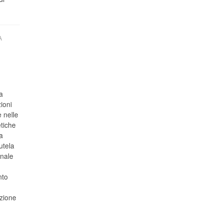
A
a
ioni
 nelle
etiche
a
utela
onale
nto
azione