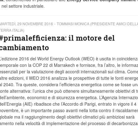
o nel settore industriale.
MARTEDÌ, 29 NOVEMBRE 2016
TOMMASI MONICA (PRESIDENTE AMICI DELL
TERRA ITALIA)
#primalefficienza: il motore del
cambiamento
L’edizione 2016 del World Energy Outlook (WEO) è uscita in coincidenz
temporale con la COP 22 di Marrakech e fornisce, fra l’altro, le informaz
essenziali per la valutazione degli accordi internazionali sul clima. Come
altre edizioni, il WEO 2016 analizza le prospettive di tutte le fonti energ
al 2040. Tra queste, considera l’efficienza energetica come se fosse un
fonte alternativa: l’unica che può ottenere simultaneamente obiettivi di t
dell’ambiente, economici e di sicurezza energetica. L’Agenzia Internazi
dell’Energia (AIE) ribadisce che l’Accordo di Parigi, entrato in vigore il 4
novembre, è un importante passo avanti nella lotta contro il riscaldame
globale ma il raggiungimento degli obiettivi climatici più ambiziosi sarà
mento nella velocità di implementazione del processo di decarbonizz