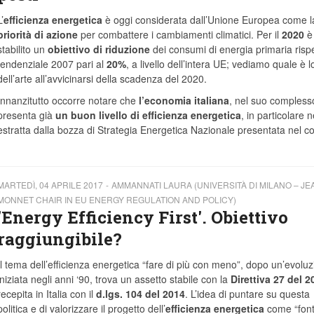
’
efficienza energetica
è oggi considerata dall’Unione Europea come l
priorità di azione
per combattere i cambiamenti climatici. Per il
2020
è 
stabilito un
obiettivo di riduzione
dei consumi di energia primaria rispe
tendenziale 2007 pari al
20%
, a livello dell’intera UE; vediamo quale è l
dell’arte all’avvicinarsi della scadenza del 2020.
Innanzitutto occorre notare che
l’economia italiana
, nel suo compless
presenta già
un buon livello di efficienza energetica
, in particolare n
 estratta dalla bozza di Strategia Energetica Nazionale presentata nel co
MARTEDÌ, 04 APRILE 2017
AMMANNATI LAURA (UNIVERSITÀ DI MILANO – JE
MONNET CHAIR IN EU ENERGY REGULATION AND POLICY)
'Energy Efficiency First'. Obiettivo
raggiungibile?
Il tema dell’efficienza energetica “fare di più con meno”, dopo un’evolu
iniziata negli anni ‘90, trova un assetto stabile con la
Direttiva 27 del 2
recepita in Italia con il
d.lgs. 104 del 2014
. L’idea di puntare su questa
politica e di valorizzare il progetto dell’
efficienza
energetica
come “fon