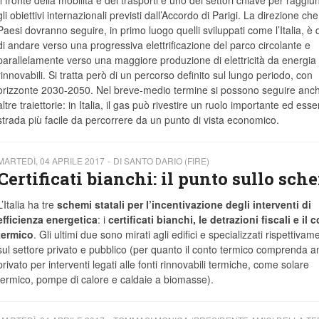
Il fronte della mobilità e dei trasporti è uno dei settori chiave per raggi
gli obiettivi internazionali previsti dall’Accordo di Parigi. La direzione che t
Paesi dovranno seguire, in primo luogo quelli sviluppati come l’Italia, è 
di andare verso una progressiva elettrificazione del parco circolante e
parallelamente verso una maggiore produzione di elettricità da energia
rinnovabili. Si tratta però di un percorso definito sul lungo periodo, con
orizzonte 2030-2050. Nel breve-medio termine si possono seguire anc
altre traiettorie: in Italia, il gas può rivestire un ruolo importante ed esse
strada più facile da percorrere da un punto di vista economico.
MARTEDÌ, 04 APRILE 2017
DI SANTO DARIO (FIRE)
Certificati bianchi: il punto sullo sch
L’Italia ha tre
schemi statali
per l’incentivazione degli interventi di
efficienza energetica
: i
certificati bianchi, le detrazioni fiscali e il 
termico
. Gli ultimi due sono mirati agli edifici e specializzati rispettivam
sul settore privato e pubblico (per quanto il conto termico comprenda an
privato per interventi legati alle fonti rinnovabili termiche, come solare
termico, pompe di calore e caldaie a biomasse).