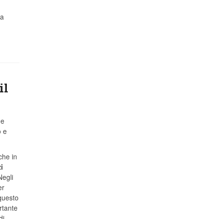
La
il
me
o e
che in
i
Negli
er
 questo
rtante
di