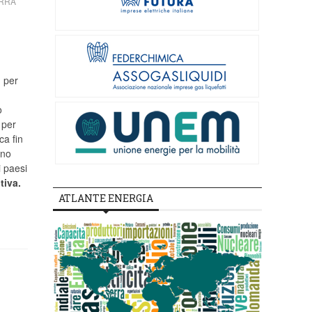
ERRA
per
o
 per
ca fin
nno
i paesi
tiva.
ATLANTE ENERGIA