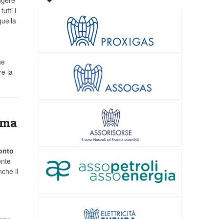
ungere
utti i
quella
he
re la
ema
conto
ente
che il