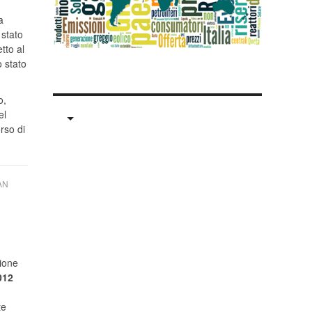
a
stato
tto al
o stato
o,
el
rso di
AN
zione
012
te