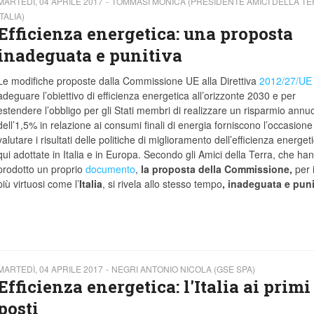
MARTEDÌ, 04 APRILE 2017
TOMMASI MONICA (PRESIDENTE AMICI DELLA T
ITALIA)
Efficienza energetica: una proposta
inadeguata e punitiva
Le modifiche proposte dalla Commissione UE alla Direttiva
2012/27/UE
adeguare l’obiettivo di efficienza energetica all’orizzonte 2030 e per
estendere l’obbligo per gli Stati membri di realizzare un risparmio annu
dell’1,5% in relazione ai consumi finali di energia forniscono l’occasione
valutare i risultati delle politiche di miglioramento dell’efficienza energeti
qui adottate in Italia e in Europa. Secondo gli Amici della Terra, che ha
prodotto un proprio
documento
,
la proposta della Commissione,
per 
più virtuosi come l’
Italia
, si rivela allo stesso tempo
, inadeguata e puni
MARTEDÌ, 04 APRILE 2017
NEGRI ANTONIO NICOLA (GSE SPA)
Efficienza energetica: l'Italia ai primi
posti