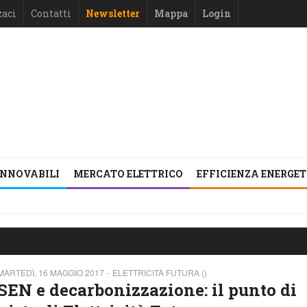
zaci
Contatti
Newsletter
Mappa
Login
INNOVABILI
MERCATO ELETTRICO
EFFICIENZA ENERGE
MARTEDÌ, 16 MAGGIO 2017
ELETTRICITÀ FUTURA ()
SEN e decarbonizzazione: il punto di