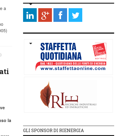
ie a
no
005)
)
ati
eve
nso la
GLI SPONSOR DI RIENERGIA