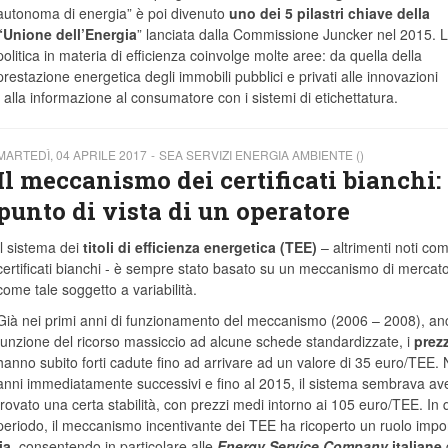
autonoma di energia” è poi divenuto
uno dei 5 pilastri chiave della
“Unione dell’Energia
” lanciata dalla Commissione Juncker nel 2015. 
politica in materia di efficienza coinvolge molte aree: da quella della
prestazione energetica degli immobili pubblici e privati alle innovazioni
 o alla informazione al consumatore con i sistemi di etichettatura.
MARTEDÌ, 04 APRILE 2017
SEA SERVIZI ENERGIA AMBIENTE ()
Il meccanismo dei certificati bianchi: 
punto di vista di un operatore
Il sistema dei
titoli di efficienza energetica (TEE)
– altrimenti noti co
certificati bianchi - è sempre stato basato su un meccanismo di mercat
come tale soggetto a variabilità.
Già nei primi anni di funzionamento del meccanismo (2006 – 2008), an
funzione del ricorso massiccio ad alcune schede standardizzate, i
prezz
hanno subito forti cadute fino ad arrivare ad un valore di 35 euro/TEE. 
anni immediatamente successivi e fino al 2015, il sistema sembrava av
trovato una certa stabilità, con prezzi medi intorno ai 105 euro/TEE. In
periodo, il meccanismo incentivante dei TEE ha ricoperto un ruolo impo
ia
, consentendo in particolare alle
Energy Service Company
italiane