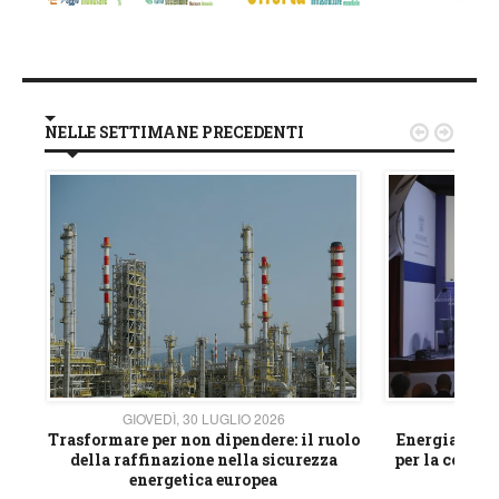
NELLE SETTIMANE PRECEDENTI


GIOVEDÌ, 30 LUGLIO 2026
GIOVE
ico
Trasformare per non dipendere: il ruolo
Energia e mat
della raffinazione nella sicurezza
per la compet
energetica europea