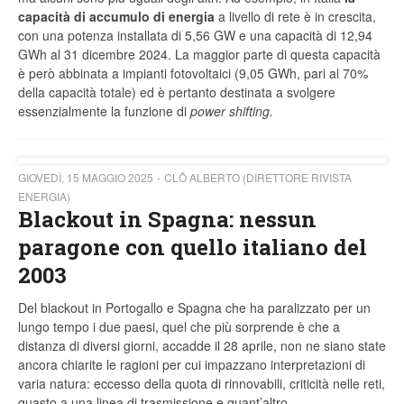
capacità di accumulo di energia
a livello di rete è in crescita,
con una potenza installata di 5,56 GW e una capacità di 12,94
GWh al 31 dicembre 2024. La maggior parte di questa capacità
è però abbinata a impianti fotovoltaici (9,05 GWh, pari al 70%
della capacità totale) ed è pertanto destinata a svolgere
essenzialmente la funzione di
power shifting.
GIOVEDÌ, 15 MAGGIO 2025
CLÔ ALBERTO (DIRETTORE RIVISTA
ENERGIA)
Blackout in Spagna: nessun
paragone con quello italiano del
2003
Del blackout in Portogallo e Spagna che ha paralizzato per un
lungo tempo i due paesi, quel che più sorprende è che a
distanza di diversi giorni, accadde il 28 aprile, non ne siano state
ancora chiarite le ragioni per cui impazzano interpretazioni di
varia natura: eccesso della quota di rinnovabili, criticità nelle reti,
guasto a una linea di trasmissione e quant’altro.