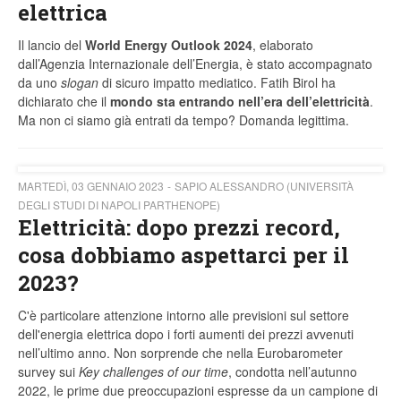
elettrica
Il lancio del
World Energy Outlook 2024
, elaborato
dall’Agenzia Internazionale dell’Energia, è stato accompagnato
da uno
slogan
di sicuro impatto mediatico. Fatih Birol ha
dichiarato che il
mondo sta entrando nell’era dell’elettricità
.
Ma non ci siamo già entrati da tempo? Domanda legittima.
MARTEDÌ, 03 GENNAIO 2023
SAPIO ALESSANDRO (UNIVERSITÀ
DEGLI STUDI DI NAPOLI PARTHENOPE)
Elettricità: dopo prezzi record,
cosa dobbiamo aspettarci per il
2023?
C'è particolare attenzione intorno alle previsioni sul settore
dell'energia elettrica dopo i forti aumenti dei prezzi avvenuti
nell’ultimo anno. Non sorprende che nella Eurobarometer
survey sui
Key challenges of our time
, condotta nell’autunno
2022, le prime due preoccupazioni espresse da un campione di