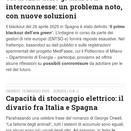
interconnesse: un problema noto,
con nuove soluzioni
Il blackout del 28 aprile 2025 in Spagna è stato definito “
il primo
blackout dell’era
green
”. L’indagine in corso da parte dei
gestori di rete europei (ENTSO-e) fornirà risposte esaustive. Nel
frattempo, basandoci su dati pubblici e sulle registrazioni
sperimentali del progetto MedFasee, cui il Politecnico di Milano
– Dipartimento di Energia – partecipa, proviamo ad offrire
alcune riflessioni su
possibili contromisure
da adottare per le
reti del futuro.
GIOVEDÌ, 15 MAGGIO 2025
ZORZOLI G.B. ()
Capacità di stoccaggio elettrico: il
divario fra Italia e Spagna
Parafrasando una celebre frase del romanzo di George Orwell,
“La fattoria degli animali”, tutti i sistemi di accumulo sono eguali,
ma alcuni sono più uguali degli altri. Ad esempio, in Italia
la