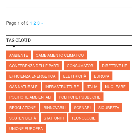
Page 1 of 3
1
2
3
»
TAG CLOUD
AMBIENTE
CAMBIAMENTO CLIMATICO
CONFERENZA DELLE PARTI
CONSUMATORI
DIRETTIVE UE
EFFICIENZA ENERGETICA
ELETTRICITÀ
EUROPA
GAS NATURALE
INFRASTRUTTURE
ITALIA
NUCLEARE
POLITICHE AMBIENTALI
POLITICHE PUBBLICHE
REGOLAZIONE
RINNOVABILI
SCENARI
SICUREZZA
SOSTENIBILITÀ
STATI UNITI
TECNOLOGIE
UNIONE EUROPEA