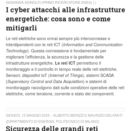
GIOVANNA ADINOLFI (PRIMO RICERCATORE ENEA) ( )
I cyber attacchi alle infrastrutture
energetiche: cosa sono e come
mitigarli
Le reti elettriche sono ormai sempre più interconnesse e
interdipendenti con le reti ICT (
Information and Communication
Technology
). Questa connessione è fondamentale per
migliorare l’efficienza, la sicurezza e la gestione delle
infrastrutture energetiche.
Le reti ICT
permettono il
monitoraggio e il controllo in tempo reale delle reti elettriche.
Sensori, dispositivi IoT (
Internet of Things
), sistemi SCADA
(
Supervisory Control and Data Acquisition
) e sistemi di
monitoraggio raccolgono dati sulle condizioni operative delle reti
elettriche, come tensione, corrente e stato dei componenti.
GIOVEDÌ, 15 MAGGIO 2025
ALBERTO BERIZZI E MAURIZIO DELFANTI
(DIPARTIMENTO DI ENERGIA, POLITECNICO DI MILANO)
Sicurezza delle grandi reti