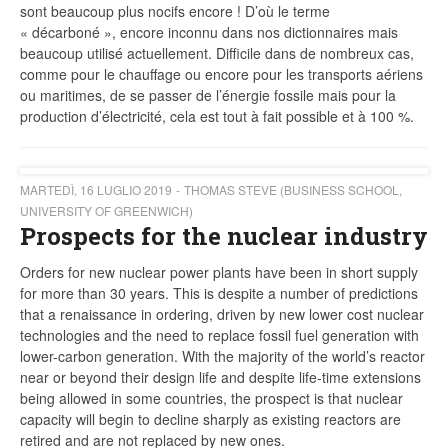
sont beaucoup plus nocifs encore ! D’où le terme
« décarboné », encore inconnu dans nos dictionnaires mais
beaucoup utilisé actuellement. Difficile dans de nombreux cas,
comme pour le chauffage ou encore pour les transports aériens
ou maritimes, de se passer de l’énergie fossile mais pour la
production d’électricité, cela est tout à fait possible et à 100 %.
MARTEDÌ, 16 LUGLIO 2019
THOMAS STEVE (BUSINESS SCHOOL,
UNIVERSITY OF GREENWICH)
Prospects for the nuclear industry
Orders for new nuclear power plants have been in short supply
for more than 30 years. This is despite a number of predictions
that a renaissance in ordering, driven by new lower cost nuclear
technologies and the need to replace fossil fuel generation with
lower-carbon generation. With the majority of the world’s reactor
near or beyond their design life and despite life-time extensions
being allowed in some countries, the prospect is that nuclear
capacity will begin to decline sharply as existing reactors are
retired and are not replaced by new ones.