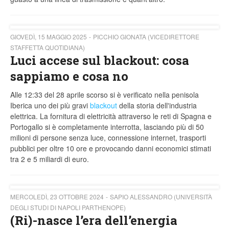
GIOVEDÌ, 15 MAGGIO 2025
PICCHIO GIONATA (VICEDIRETTORE
STAFFETTA QUOTIDIANA)
Luci accese sul blackout: cosa
sappiamo e cosa no
Alle 12:33 del 28 aprile scorso si è verificato nella penisola
Iberica uno dei più gravi
blackout
della storia dell'industria
elettrica. La fornitura di elettricità attraverso le reti di Spagna e
Portogallo si è completamente interrotta, lasciando più di 50
milioni di persone senza luce, connessione internet, trasporti
pubblici per oltre 10 ore e provocando danni economici stimati
tra 2 e 5 miliardi di euro.
MERCOLEDÌ, 23 OTTOBRE 2024
SAPIO ALESSANDRO (UNIVERSITÀ
DEGLI STUDI DI NAPOLI PARTHENOPE)
(Ri)-nasce l’era dell’energia