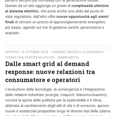
peraltro sempre più connessa con la generazione diffusa.
Questo da un lato aggiunge un grado di
complessità ulteriore
al sistema elettrico
, che pone anche una sfida dal punto di
vista regolatorio, dall’altro offre
nuove opportunità agli utenti
finali
di cercare un prezzo di approvvigionamento energetico
più basso, agendo sul mix di gestione carichi, generazione e
acquisto.
MARTEDÌ, 16 OTTOBRE 2018
LORENZO TAVAZZI E ALESSANDRO
VIVIANI (THE EUROPEAN HOUSE – AMBROSETTI)
Dalle smart grid al demand
response: nuove relazioni tra
consumatore e operatori
L’evoluzione delle tecnologie, la convergenza e l’integrazione
delle
network industries
(energia, trasporti, telecomunicazioni),
nonché la spinta delle politiche per la sostenibilità e il clima,
abbinata al cambiamento degli stili di vita e di consumo, aprono
nuove e sostanziali prospettive lungo le diverse fasi della catena