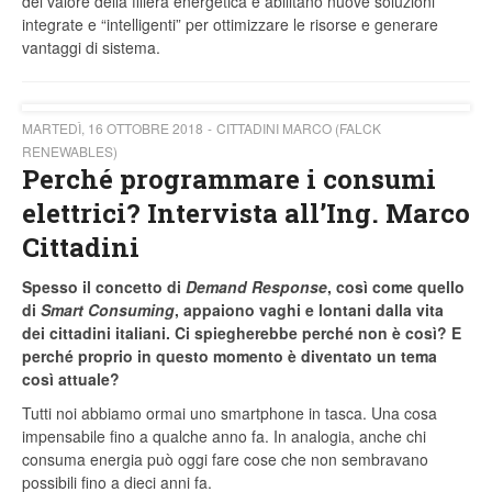
del valore della filiera energetica e abilitano nuove soluzioni
integrate e “intelligenti” per ottimizzare le risorse e generare
vantaggi di sistema.
MARTEDÌ, 16 OTTOBRE 2018
CITTADINI MARCO (FALCK
RENEWABLES)
Perché programmare i consumi
elettrici? Intervista all’Ing. Marco
Cittadini
Spesso il concetto di
Demand Response
, così come quello
di
Smart Consuming
, appaiono vaghi e lontani dalla vita
dei cittadini italiani. Ci spiegherebbe perché non è così? E
perché proprio in questo momento è diventato un tema
così attuale?
Tutti noi abbiamo ormai uno smartphone in tasca. Una cosa
impensabile fino a qualche anno fa. In analogia, anche chi
consuma energia può oggi fare cose che non sembravano
possibili fino a dieci anni fa.