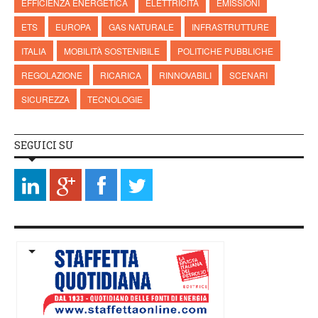
EFFICIENZA ENERGETICA
ELETTRICITÀ
EMISSIONI
ETS
EUROPA
GAS NATURALE
INFRASTRUTTURE
ITALIA
MOBILITÀ SOSTENIBILE
POLITICHE PUBBLICHE
REGOLAZIONE
RICARICA
RINNOVABILI
SCENARI
SICUREZZA
TECNOLOGIE
SEGUICI SU