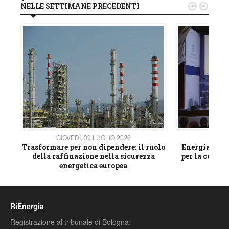
NELLE SETTIMANE PRECEDENTI


GIOVEDÌ, 30 LUGLIO 2026
GIOVE
ico
Trasformare per non dipendere: il ruolo
Energia e mat
della raffinazione nella sicurezza
per la compet
energetica europea
RiEnergia
Registrazione al tribunale di Bologna: