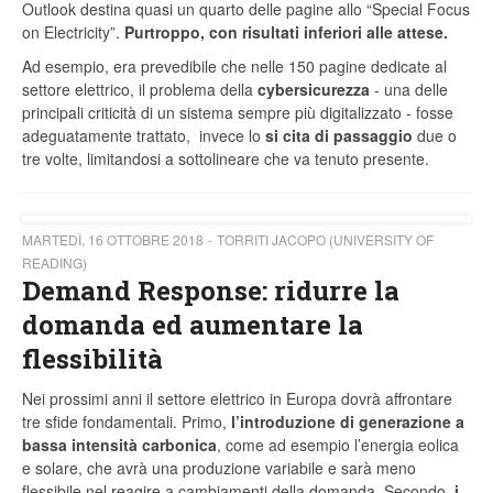
Outlook destina quasi un quarto delle pagine allo “Special Focus
on Electricity”.
Purtroppo, con risultati inferiori alle attese.
Ad esempio, era prevedibile che nelle 150 pagine dedicate al
settore elettrico, il problema della
cybersicurezza
- una delle
principali criticità di un sistema sempre più digitalizzato - fosse
adeguatamente trattato, invece lo
si cita di passaggio
due o
tre volte, limitandosi a sottolineare che va tenuto presente.
MARTEDÌ, 16 OTTOBRE 2018
TORRITI JACOPO (UNIVERSITY OF
READING)
Demand Response: ridurre la
domanda ed aumentare la
flessibilità
Nei prossimi anni il settore elettrico in Europa dovrà affrontare
tre sfide fondamentali. Primo,
l’introduzione di generazione a
bassa intensità carbonica
, come ad esempio l’energia eolica
e solare, che avrà una produzione variabile e sarà meno
flessibile nel reagire a cambiamenti della domanda. Secondo,
i