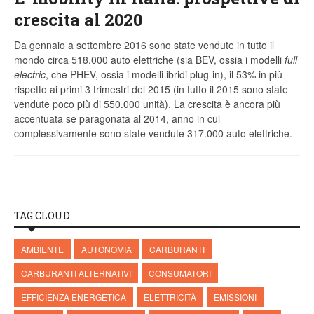
crescita al 2020
Da gennaio a settembre 2016 sono state vendute in tutto il
mondo circa 518.000 auto elettriche (sia BEV, ossia i modelli
full
electric
, che PHEV, ossia i modelli ibridi plug-in), il 53% in più
rispetto ai primi 3 trimestri del 2015 (in tutto il 2015 sono state
vendute poco più di 550.000 unità). La crescita è ancora più
accentuata se paragonata al 2014, anno in cui
complessivamente sono state vendute 317.000 auto elettriche.
TAG CLOUD
AMBIENTE
AUTONOMIA
CARBURANTI
CARBURANTI ALTERNATIVI
CONSUMATORI
EFFICIENZA ENERGETICA
ELETTRICITÀ
EMISSIONI