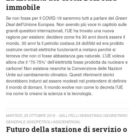
immobile
Se non fosse per il COVID-19 saremmo tutti a parlare del
Green
Deal
dell’Unione Europea. Non avendo più voce in capitolo sulle
grandi questioni internazionali, l’UE ha trovato una nuova
ragione per esistere: decidere come fra 30 anni dovrà essere il
mondo. 30 anni fa il petrolio costava 24 doll/bbl ed era proibito
costruire centrali elettriche funzionanti a metano perché si
temeva che non ci fosse abbastanza gas naturale. L’UE voleva
allora che il “70-75%” dell’elettricità fosse prodotta da nucleare e
carbone! Non esisteva neanche la Convenzione delle Nazioni
Unite sul cambiamento climatico. Questi riferimenti storici
dovrebbero indurci ad essere modesti nel pretendere di definire
il mondo di domani. Il mondo evolve non come lo decreta l’UE
ma come lo creano la scienza e la tecnologia.
MARTEDÌ, 29 OTTOBRE 2019
GALLITELLI SEBASTIANO (SEGRETARIO
GENERALE ASSOPETROLI-ASSOENERGIA)
Futuro della stazione di servizio o