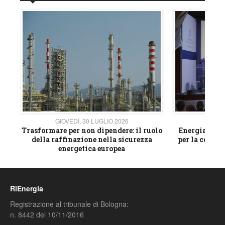
GIOVEDÌ, 30 LUGLIO 2026
GIOVE
ico
Trasformare per non dipendere: il ruolo
Energia e mat
della raffinazione nella sicurezza
per la compet
energetica europea
RiEnergia
Registrazione al tribunale di Bologna:
n. 8442 del 10/11/2016