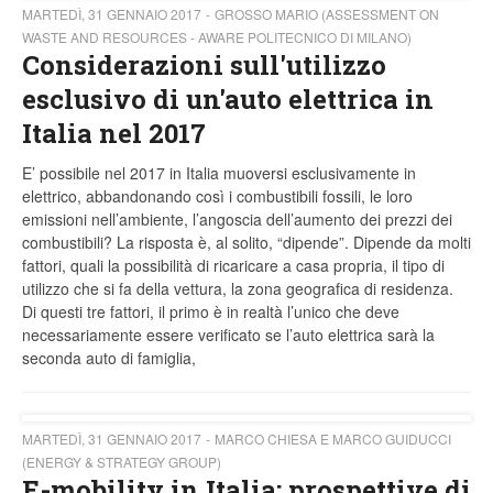
MARTEDÌ, 31 GENNAIO 2017
GROSSO MARIO (ASSESSMENT ON
WASTE AND RESOURCES - AWARE POLITECNICO DI MILANO)
Considerazioni sull'utilizzo
esclusivo di un'auto elettrica in
Italia nel 2017
E’ possibile nel 2017 in Italia muoversi esclusivamente in
elettrico, abbandonando così i combustibili fossili, le loro
emissioni nell’ambiente, l’angoscia dell’aumento dei prezzi dei
combustibili? La risposta è, al solito, “dipende”. Dipende da molti
fattori, quali la possibilità di ricaricare a casa propria, il tipo di
utilizzo che si fa della vettura, la zona geografica di residenza.
Di questi tre fattori, il primo è in realtà l’unico che deve
necessariamente essere verificato se l’auto elettrica sarà la
seconda auto di famiglia,
MARTEDÌ, 31 GENNAIO 2017
MARCO CHIESA E MARCO GUIDUCCI
(ENERGY & STRATEGY GROUP)
E-mobility in Italia: prospettive di