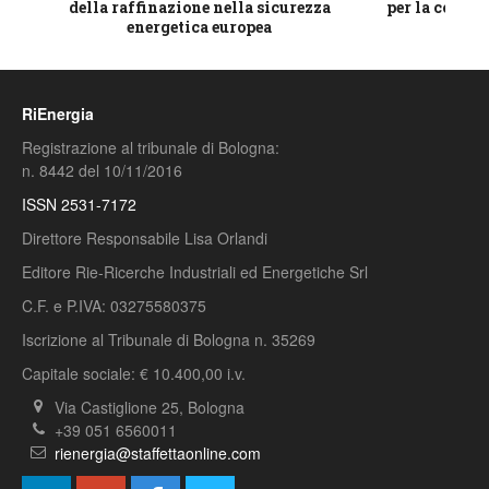
della raffinazione nella sicurezza
per la compet
energetica europea
RiEnergia
Registrazione al tribunale di Bologna:
n. 8442 del 10/11/2016
ISSN 2531-7172
Direttore Responsabile Lisa Orlandi
Editore Rie-Ricerche Industriali ed Energetiche Srl
C.F. e P.IVA: 03275580375
Iscrizione al Tribunale di Bologna n. 35269
Capitale sociale: € 10.400,00 i.v.
Via Castiglione 25, Bologna
+39 051 6560011
rienergia@staffettaonline.com