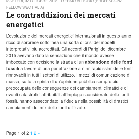
MARTEDÌ, 02 OTTOBRE 2018
D'ERMO VITTORIO (PROFESSIONAL
FELLOW WEC ITALIA)
Le contraddizioni dei mercati
energetici
L’evoluzione dei mercati energetici internazionali in questo anno
ricco di sorprese sottolinea una sorta di crisi dei modelli
interpretativi più accreditati. Gli accordi di Parigi del dicembre
2015 avevano dato la sensazione che il mondo avesse
imboccato con decisione la strada di un
abbandono delle fonti
fossili
a favore di una penetrazione a ritmi rapidissimi delle fonti
rinnovabili in tutti i settori di utilizzo. I mezzi di comunicazione di
massa, sotto la spinta di un’opinione pubblica sempre più
preoccupata delle conseguenze dei cambiamenti climatici e di
eventi catastrofici attribuibili all’impiego sconsiderato delle fonti
fossili, hanno assecondato la fiducia nella possibilità di drastici
cambiamenti del mix delle fonti utilizzate.
Page 1 of 2
1
2
»