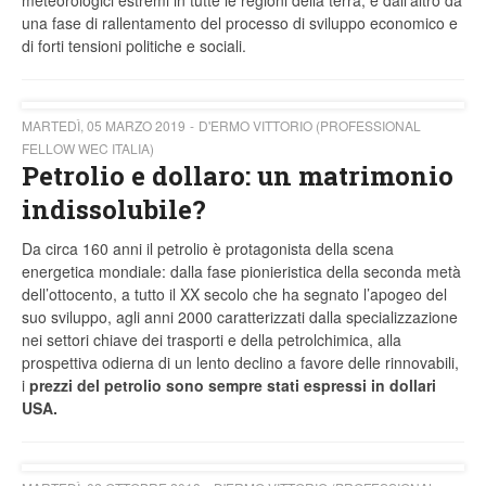
meteorologici estremi in tutte le regioni della terra, e dall’altro da
una fase di rallentamento del processo di sviluppo economico e
di forti tensioni politiche e sociali.
MARTEDÌ, 05 MARZO 2019
D'ERMO VITTORIO (PROFESSIONAL
FELLOW WEC ITALIA)
Petrolio e dollaro: un matrimonio
indissolubile?
Da circa 160 anni il petrolio è protagonista della scena
energetica mondiale: dalla fase pionieristica della seconda metà
dell’ottocento, a tutto il XX secolo che ha segnato l’apogeo del
suo sviluppo, agli anni 2000 caratterizzati dalla specializzazione
nei settori chiave dei trasporti e della petrolchimica, alla
prospettiva odierna di un lento declino a favore delle rinnovabili,
i
prezzi del petrolio sono sempre stati espressi in dollari
USA.