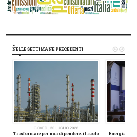
NELLE SETTIMANE PRECEDENTI


GIOVEDÌ, 30 LUGLIO 2026
GIOVE
ico
Trasformare per non dipendere: il ruolo
Energia e mat