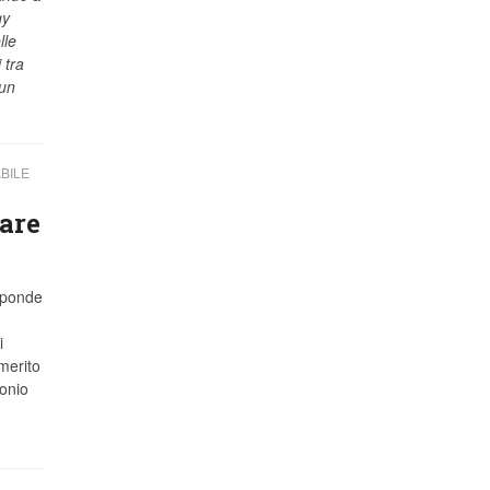
gy
lle
 tra
 un
BILE
rare
isponde
i
 merito
monio