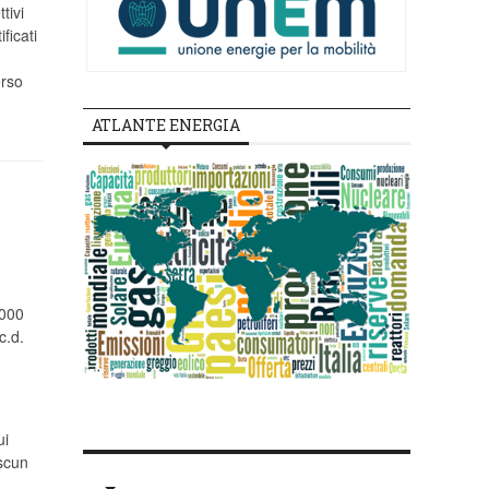
tivi
ficati
erso
ATLANTE ENERGIA
.000
c.d.
ui
ascun