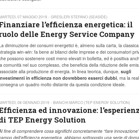
MARTEDÌ, 07 MAGGIO 2019
GRESLERI STEFANO (SEASIDE)
Finanziare l’efficienza energetica: il
ruolo delle Energy Service Company
La diminuzione dei consumi energetici è, almeno sulla carta, la classica
strategia win-win: fa bene ai bilanci delle imprese e dei consumatori priv
che possono sostenere costi meno elevati in bolletta, ed è positiva anc
la comunità nel suo complesso, che beneficia della riduzione delle emis
associate alla produzione di energia. In linea teorica, dunque,
sugli
investimenti in efficienza non dovrebbero esserci dubbi
, ma la real
consegna un quadro molto distante da questa condizione ideale.
MARTEDÌ, 08 GENNAIO 2019
BIANCHI MARCO (TEP ENERGY SOLUTION)
Efficienza ed innovazione: l’esperien
di TEP Energy Solution
Al fine di comprendere cosa significhi concretamente “fare innovazione”
campo dell’efficienza energetica, abbiamo sottoposto una serie di dom