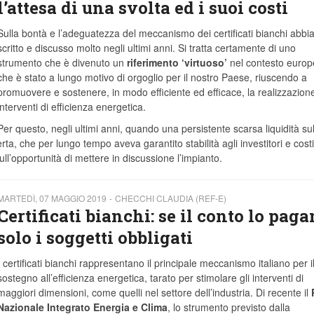
l’attesa di una svolta ed i suoi costi
Sulla bontà e l’adeguatezza del meccanismo dei certificati bianchi abb
scritto e discusso molto negli ultimi anni. Si tratta certamente di uno
strumento che è divenuto un
riferimento ‘virtuoso’
nel contesto europ
che è stato a lungo motivo di orgoglio per il nostro Paese, riuscendo a
promuovere e sostenere, in modo efficiente ed efficace, la realizzazione
interventi di efficienza energetica.
Per questo, negli ultimi anni, quando una persistente scarsa liquidità su
, che per lungo tempo aveva garantito stabilità agli investitori e costi
ull’opportunità di mettere in discussione l’impianto.
MARTEDÌ, 07 MAGGIO 2019
CHECCHI CLAUDIA (REF-E)
Certificati bianchi: se il conto lo pag
solo i soggetti obbligati
I certificati bianchi rappresentano il principale meccanismo italiano per i
sostegno all’efficienza energetica, tarato per stimolare gli interventi di
maggiori dimensioni, come quelli nel settore dell’industria. Di recente il
Nazionale Integrato Energia e Clima
, lo strumento previsto dalla