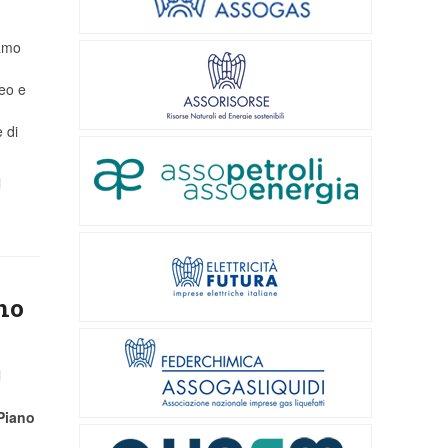
iamo
eo e
 di
l
ano
l
Piano