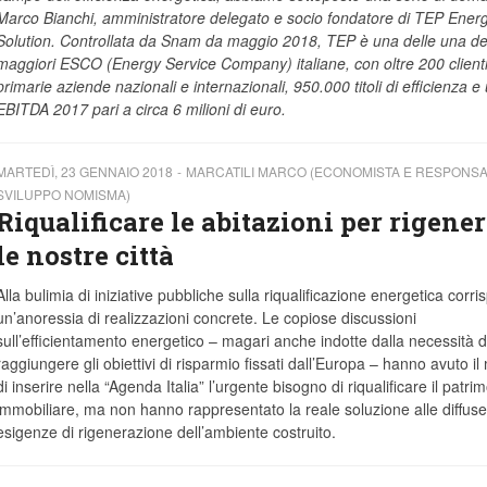
Marco Bianchi, amministratore delegato e socio fondatore di TEP Ener
Solution. Controllata da Snam da maggio 2018, TEP è una delle una de
maggiori ESCO (Energy Service Company) italiane, con oltre 200 clienti
primarie aziende nazionali e internazionali, 950.000 titoli di efficienza e
EBITDA 2017 pari a circa 6 milioni di euro.
MARTEDÌ, 23 GENNAIO 2018
MARCATILI MARCO (ECONOMISTA E RESPONSA
SVILUPPO NOMISMA)
Riqualificare le abitazioni per rigene
le nostre città
Alla bulimia di iniziative pubbliche sulla riqualificazione energetica corr
un’anoressia di realizzazioni concrete. Le copiose discussioni
sull’efficientamento energetico – magari anche indotte dalla necessità d
raggiungere gli obiettivi di risparmio fissati dall’Europa – hanno avuto il
di inserire nella “Agenda Italia” l’urgente bisogno di riqualificare il patri
immobiliare, ma non hanno rappresentato la reale soluzione alle diffuse
esigenze di rigenerazione dell’ambiente costruito.