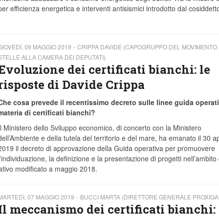
per efficienza energetica e interventi antisismici introdotto dal cosiddett
GIOVEDÌ, 09 MAGGIO 2019
CRIPPA DAVIDE (CAPOGRUPPO DEL MOVIMENTO 
STELLE ALLA CAMERA DEI DEPUTATI)
Evoluzione dei certificati bianchi: le
risposte di Davide Crippa
Che cosa prevede il recentissimo decreto sulle linee guida operati
materia di certificati bianchi?
Il Ministero dello Sviluppo economico, di concerto con la Ministero
dell’Ambiente e della tutela del territorio e del mare, ha emanato il 30 ap
2019 il decreto di approvazione della Guida operativa per promuovere
l'individuazione, la definizione e la presentazione di progetti nell’ambito 
uativo modificato a maggio 2018.
MARTEDÌ, 07 MAGGIO 2019
BUCCI MARTA (DIRETTORE GENERALE PROXIGA
Il meccanismo dei certificati bianchi: