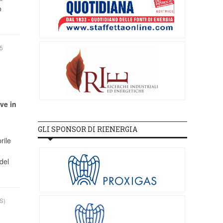
o
5
ve in
GLI SPONSOR DI RIENERGIA
rile
del
S)