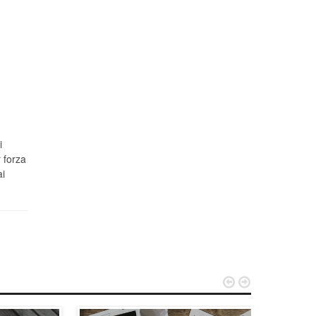
i
 forza
ai

