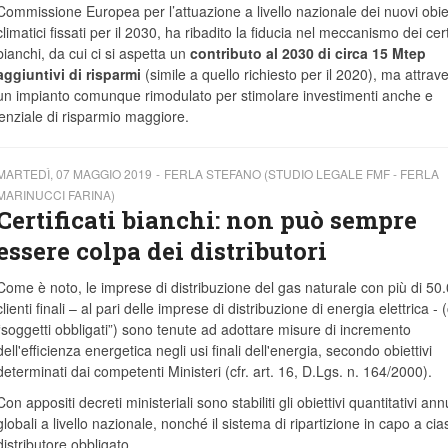
Commissione Europea per l’attuazione a livello nazionale dei nuovi obiet
climatici fissati per il 2030, ha ribadito la fiducia nel meccanismo dei certi
bianchi, da cui ci si aspetta un
contributo al 2030 di circa 15 Mtep
aggiuntivi di risparmi
(simile a quello richiesto per il 2020), ma attrav
un impianto comunque rimodulato per stimolare investimenti anche e
otenziale di risparmio maggiore.
MARTEDÌ, 07 MAGGIO 2019
FERLA STEFANO (STUDIO LEGALE FMF - FERLA
MARINUCCI FARINA)
Certificati bianchi: non può sempre
essere colpa dei distributori
Come è noto, le imprese di distribuzione del gas naturale con più di 50
clienti finali – al pari delle imprese di distribuzione di energia elettrica - (
“soggetti obbligati”) sono tenute ad adottare misure di incremento
dell'efficienza energetica negli usi finali dell'energia, secondo obiettivi
determinati dai competenti Ministeri (cfr. art. 16, D.Lgs. n. 164/2000).
Con appositi decreti ministeriali sono stabiliti gli obiettivi quantitativi ann
globali a livello nazionale, nonché il sistema di ripartizione in capo a ci
distributore obbligato.