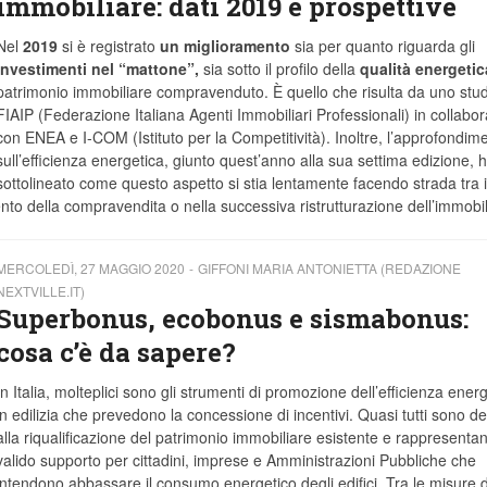
immobiliare: dati 2019 e prospettive
Nel
2019
si è registrato
un
miglioramento
sia per quanto riguarda gli
investimenti nel “mattone”,
sia sotto il profilo della
qualità energetic
patrimonio immobiliare compravenduto. È quello che risulta da uno stud
FIAIP (Federazione Italiana Agenti Immobiliari Professionali) in collabo
con ENEA e I-COM (Istituto per la Competitività). Inoltre, l’approfondim
sull’efficienza energetica, giunto quest’anno alla sua settima edizione, 
sottolineato come questo aspetto si stia lentamente facendo strada tra i
nto della compravendita o nella successiva ristrutturazione dell’immobi
MERCOLEDÌ, 27 MAGGIO 2020
GIFFONI MARIA ANTONIETTA (REDAZIONE
NEXTVILLE.IT)
Superbonus, ecobonus e sismabonus:
cosa c’è da sapere?
In Italia, molteplici sono gli strumenti di promozione dell’efficienza ener
in edilizia che prevedono la concessione di incentivi. Quasi tutti sono de
alla riqualificazione del patrimonio immobiliare esistente e rappresenta
valido supporto per cittadini, imprese e Amministrazioni Pubbliche che
intendono abbassare il consumo energetico degli edifici. Tra le misure d