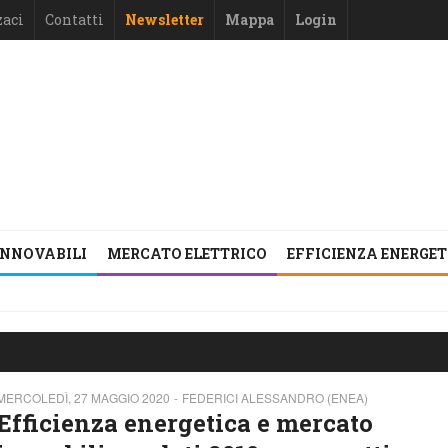
zaci
Contatti
Newsletter
Mappa
Login
INNOVABILI
MERCATO ELETTRICO
EFFICIENZA ENERGE
MERCOLEDÌ, 27 MAGGIO 2020
FEDERICI ALESSANDRO (ENEA)
Efficienza energetica e mercato