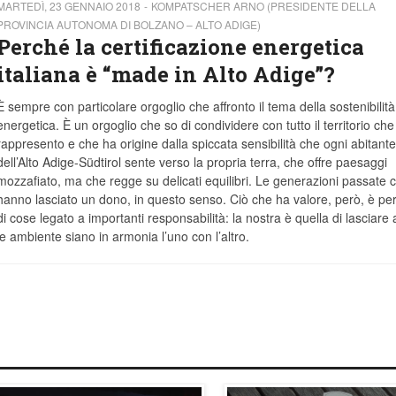
MARTEDÌ, 23 GENNAIO 2018
KOMPATSCHER ARNO (PRESIDENTE DELLA
PROVINCIA AUTONOMA DI BOLZANO – ALTO ADIGE)
Perché la certificazione energetica
italiana è “made in Alto Adige”?
È sempre con particolare orgoglio che affronto il tema della sostenibilità
energetica. È un orgoglio che so di condividere con tutto il territorio che
rappresento e che ha origine dalla spiccata sensibilità che ogni abitante
dell’Alto Adige-Südtirol sente verso la propria terra, che offre paesaggi
mozzafiato, ma che regge su delicati equilibri. Le generazioni passate c
hanno lasciato un dono, in questo senso. Ciò che ha valore, però, è per
di cose legato a importanti responsabilità: la nostra è quella di lasciare 
o e ambiente siano in armonia l’uno con l’altro.