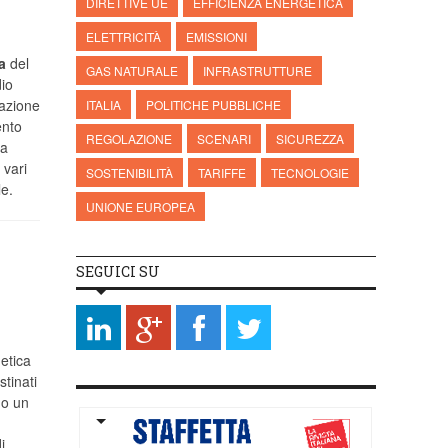
DIRETTIVE UE
EFFICIENZA ENERGETICA
ELETTRICITÀ
EMISSIONI
a
del
GAS NATURALE
INFRASTRUTTURE
io
razione
ITALIA
POLITICHE PUBBLICHE
ento
REGOLAZIONE
SCENARI
SICUREZZA
ha
 vari
SOSTENIBILITÀ
TARIFFE
TECNOLOGIE
le.
UNIONE EUROPEA
SEGUICI SU
getica
stinati
no un
i