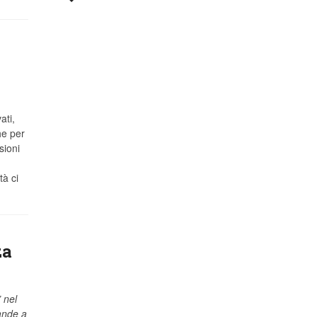
ati,
he per
sioni
tà ci
za
 nel
ande a