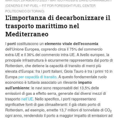
(DENERG E F4F-FUEL – FIT FOR FORESIGHT-FUEL CENTER
POLITECNICO DI TORINO)
L’importanza di decarbonizzare il
trasporto marittimo nel
Mediterraneo
I
porti
costituiscono un
elemento vitale dell'economia
dell'Unione Europea, coprendo circa il 75% del commercio
extra-UE e il 36% del commercio intra-UE. A livello europeo, la
principale infrastruttura è sicuramente rappresentata dal porto di
Rotterdam, che detiene la capacità di transito di merci più
elevata d'Europa: fra i porti italiani, Gioia Tauro è tra i primi 10 in
Europa
per capacità di transito
. A questo fondamentale ruolo
economico è tuttavia associato un rilevante
impatto
sull'ambiente
: le navi sono responsabili del 13,5% delle
emissioni di gas a effetto serra, generate dai diversi mezzi di
trasporto
nell’UE
. Nello specifico, i porti rappresentano
significative fonti di gas climaalteranti: il già citato porto di
Rotterdam, ad esempio, emette 13,7 milioni di tonnellate di CO
2
ogni anno, rendendolo il porto a maggior impatto di emissioni ad