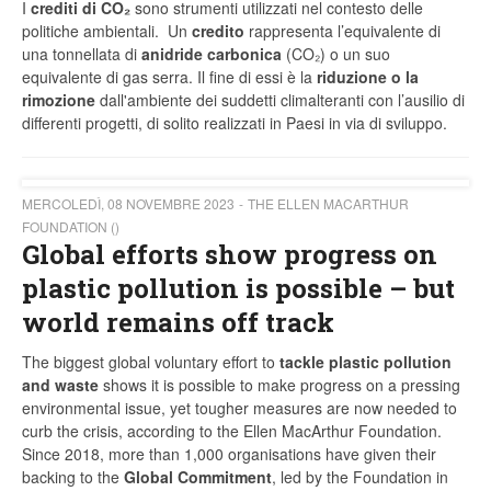
I
crediti di CO₂
sono strumenti utilizzati nel contesto delle
politiche ambientali. Un
credito
rappresenta l’equivalente di
una tonnellata di
anidride carbonica
(CO₂) o un suo
equivalente di gas serra. Il fine di essi è la
riduzione o la
rimozione
dall'ambiente dei suddetti climalteranti con l’ausilio di
differenti progetti, di solito realizzati in Paesi in via di sviluppo.
MERCOLEDÌ, 08 NOVEMBRE 2023
THE ELLEN MACARTHUR
FOUNDATION ()
Global efforts show progress on
plastic pollution is possible – but
world remains off track
The biggest global voluntary effort to
tackle plastic pollution
and waste
shows it is possible to make progress on a pressing
environmental issue, yet tougher measures are now needed to
curb the crisis, according to the Ellen MacArthur Foundation.
Since 2018, more than 1,000 organisations have given their
backing to the
Global Commitment
, led by the Foundation in