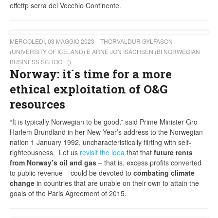
effettp serra del Vecchio Continente.
MERCOLEDÌ, 03 MAGGIO 2023
THORVALDUR GYLFASON
(UNIVERSITY OF ICELAND) E ARNE JON ISACHSEN (BI NORWEGIAN
BUSINESS SCHOOL ()
Norway: it´s time for a more
ethical exploitation of O&G
resources
“It is typically Norwegian to be good,” said Prime Minister Gro
Harlem Brundland in her New Year’s address to the Norwegian
nation 1 January 1992, uncharacteristically flirting with self-
righteousness. Let us
revisit the idea
that that
future rents
from Norway’s oil and gas
– that is, excess profits converted
to public revenue – could be devoted to
combating climate
change
in countries that are unable on their own to attain the
goals of the Paris Agreement of 2015.