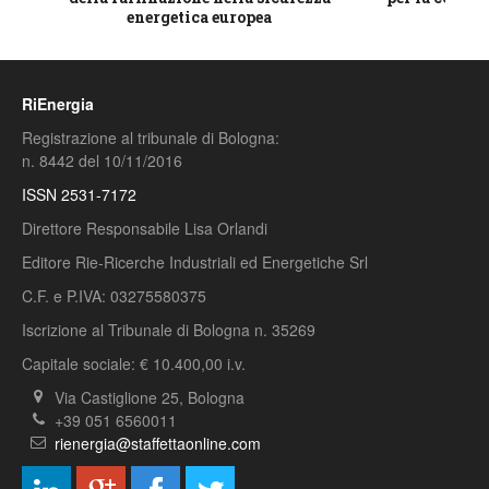
energetica europea
RiEnergia
Registrazione al tribunale di Bologna:
n. 8442 del 10/11/2016
ISSN 2531-7172
Direttore Responsabile Lisa Orlandi
Editore Rie-Ricerche Industriali ed Energetiche Srl
C.F. e P.IVA: 03275580375
Iscrizione al Tribunale di Bologna n. 35269
Capitale sociale: € 10.400,00 i.v.
Via Castiglione 25, Bologna
+39 051 6560011
rienergia@staffettaonline.com