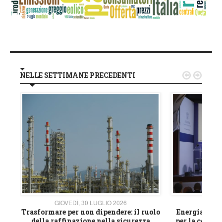
NELLE SETTIMANE PRECEDENTI


GIOVEDÌ, 30 LUGLIO 2026
GIOVE
ico
Trasformare per non dipendere: il ruolo
Energia e mat
della raffinazione nella sicurezza
per la compet