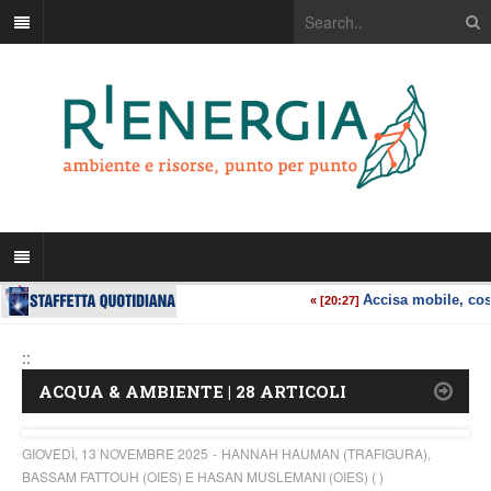
::
ACQUA & AMBIENTE | 28 ARTICOLI
GIOVEDÌ, 13 NOVEMBRE 2025
HANNAH HAUMAN (TRAFIGURA),
BASSAM FATTOUH (OIES) E HASAN MUSLEMANI (OIES) ( )