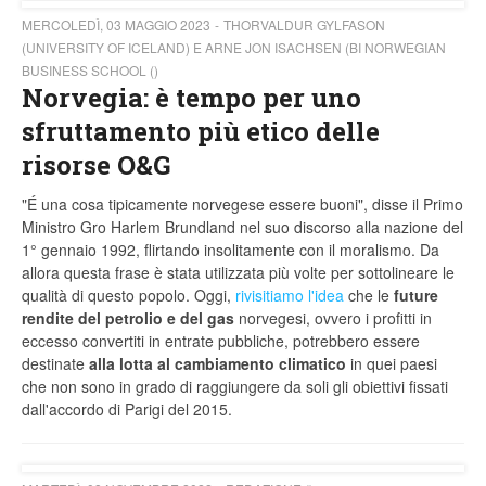
MERCOLEDÌ, 03 MAGGIO 2023
THORVALDUR GYLFASON
(UNIVERSITY OF ICELAND) E ARNE JON ISACHSEN (BI NORWEGIAN
BUSINESS SCHOOL ()
Norvegia: è tempo per uno
sfruttamento più etico delle
risorse O&G
"É una cosa tipicamente norvegese essere buoni", disse il Primo
Ministro Gro Harlem Brundland nel suo discorso alla nazione del
1° gennaio 1992, flirtando insolitamente con il moralismo. Da
allora questa frase è stata utilizzata più volte per sottolineare le
qualità di questo popolo. Oggi,
rivisitiamo l'idea
che le
future
rendite
del petrolio e del gas
norvegesi, ovvero i profitti in
eccesso convertiti in entrate pubbliche, potrebbero essere
destinate
alla lotta al cambiamento climatico
in quei paesi
che non sono in grado di raggiungere da soli gli obiettivi fissati
dall'accordo di Parigi del 2015.