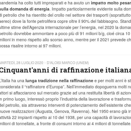
pandemia ha colto tutti impreparati e ha avuto un
impatto molto pesa
sulla domanda di energia
. Impatto particolarmente evidente sulla d
di petrolio che ha risentito del crollo nel settore dei trasporti (soprattutto
aereo) dove la fonte petrolifera copre oltre il 90% del fabbisogno. Stand
ultime stime dell’Agenzia internazionale per l’energia, nel 2020 la doma
petrolio dovrebbe ammontare a poco più di 91 milioni b/g, cioé circa 10
milioni in meno rispetto allo scorso anno, mentre per il 2021 prevede c
possa risalire intorno ai 97 milioni.
MARTEDÌ, 28 LUGLIO 2020
D'ALOISI MARCO (UNEM)
Cinquant'anni di raffinazione italian
L’Italia ha una
lunga tradizione nella raffinazione
e per molti anni è s
considerata il “raffinatore d’Europa”. Nell’immediato dopoguerra molti n
attori si affacciarono sul mercato grazie ad una restituita libertà di azio
in primo luogo, interessò proprio l’industria della lavorazione e trasfor
del petrolio, sia attraverso interventi di potenziamento dell’esistente ch
nuove realizzazioni (Augusta, Genova, Ravenna). Nel 1950 erano già i
attività 22 impianti rispetto ai 10 del 1938, per una capacità di lavorazio
milioni di tonnellate, a fronte di consumi intorno ai 4 milioni di tonnellate