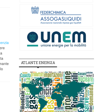
genzia
ere
ra
tta
ATLANTE ENERGIA
inante
lo