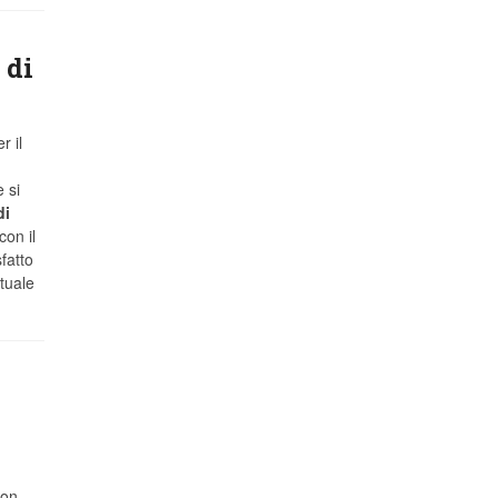
 di
r il
 si
di
on il
fatto
tuale
non