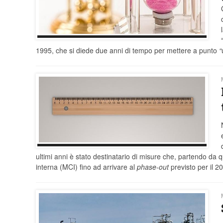
1995, che si diede due anni di tempo per mettere a punto
“
ultimi anni è stato destinatario di misure che, partendo d
interna (MCI) fino ad arrivare al
phase-out
previsto per il 2