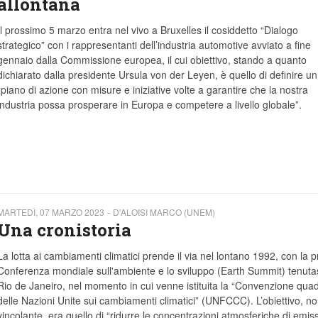
allontana
Il prossimo 5 marzo entra nel vivo a Bruxelles il cosiddetto “Dialogo
strategico” con i rappresentanti dell’industria automotive avviato a fine
gennaio dalla Commissione europea, il cui obiettivo, stando a quanto
dichiarato dalla presidente Ursula von der Leyen, è quello di definire un
“piano di azione con misure e iniziative volte a garantire che la nostra
industria possa prosperare in Europa e competere a livello globale”.
MARTEDÌ, 07 MARZO 2023
D'ALOISI MARCO (UNEM)
Una cronistoria
La lotta ai cambiamenti climatici prende il via nel lontano 1992, con la 
Conferenza mondiale sull'ambiente e lo sviluppo (Earth Summit) tenuta
Rio de Janeiro, nel momento in cui venne istituita la “Convenzione qua
delle Nazioni Unite sui cambiamenti climatici” (UNFCCC). L’obiettivo, n
vincolante, era quello di “ridurre le concentrazioni atmosferiche di emiss