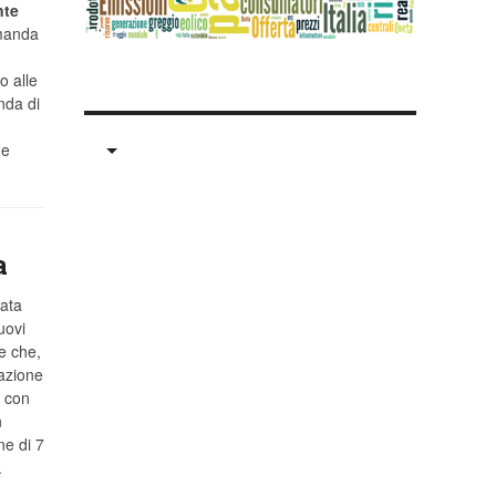
nte
omanda
o alle
nda di
he
a
tata
uovi
ne che,
mazione
e con
n
ne di 7
.