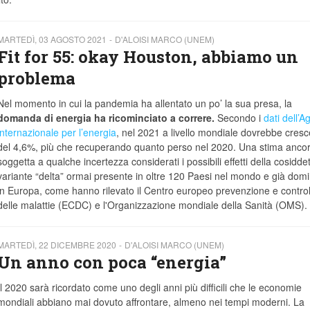
MARTEDÌ, 03 AGOSTO 2021
D'ALOISI MARCO (UNEM)
Fit for 55: okay Houston, abbiamo un
problema
Nel momento in cui la pandemia ha allentato un po’ la sua presa, la
domanda di energia ha ricominciato a correre.
Secondo i
dati dell’A
internazionale per l’energia
, nel 2021 a livello mondiale dovrebbe cresc
del 4,6%, più che recuperando quanto perso nel 2020. Una stima anco
soggetta a qualche incertezza considerati i possibili effetti della cosidde
variante “delta” ormai presente in oltre 120 Paesi nel mondo e già dom
in Europa, come hanno rilevato il Centro europeo prevenzione e control
delle malattie (ECDC) e l'Organizzazione mondiale della Sanità (OMS).
MARTEDÌ, 22 DICEMBRE 2020
D'ALOISI MARCO (UNEM)
Un anno con poca “energia”
Il 2020 sarà ricordato come uno degli anni più difficili che le economie
mondiali abbiano mai dovuto affrontare, almeno nei tempi moderni. La