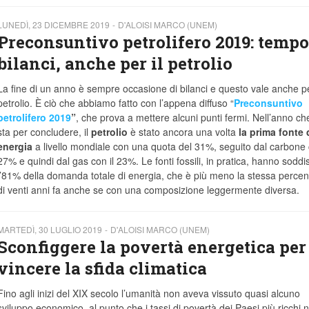
LUNEDÌ, 23 DICEMBRE 2019
D'ALOISI MARCO (UNEM)
Preconsuntivo petrolifero 2019: tempo
bilanci, anche per il petrolio
La fine di un anno è sempre occasione di bilanci e questo vale anche pe
petrolio. È ciò che abbiamo fatto con l’appena diffuso “
Preconsuntivo
petrolifero 2019
”
, che prova a mettere alcuni punti fermi. Nell’anno che
sta per concludere, il
petrolio
è stato ancora una volta
la prima fonte 
energia
a livello mondiale con una quota del 31%, seguito dal carbone c
27% e quindi dal gas con il 23%. Le fonti fossili, in pratica, hanno soddis
l’81% della domanda totale di energia, che è più meno la stessa percen
di venti anni fa anche se con una composizione leggermente diversa.
MARTEDÌ, 30 LUGLIO 2019
D'ALOISI MARCO (UNEM)
Sconfiggere la povertà energetica per
vincere la sfida climatica
Fino agli inizi del XIX secolo l’umanità non aveva vissuto quasi alcuno
sviluppo economico, al punto che i tassi di povertà dei Paesi più ricchi 