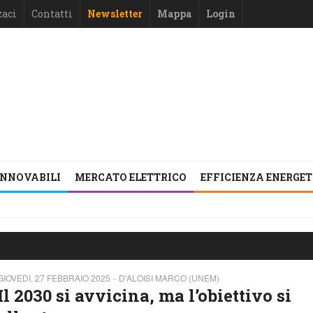
zaci
Contatti
Newsletter
Mappa
Login
INNOVABILI
MERCATO ELETTRICO
EFFICIENZA ENERGE
GIOVEDÌ, 27 FEBBRAIO 2025
D'ALOISI MARCO (UNEM)
Il 2030 si avvicina, ma l’obiettivo si