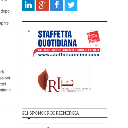
4 dopo
prile
trà
ssioni”
egli
stione
GLI SPONSOR DI RIENERGIA