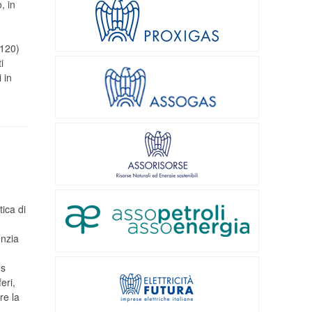
, in
 120)
i
 in
ica di
enzia
es
eri,
re la