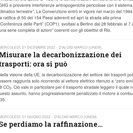
GHG e prevenire interferenze antropogeniche pericolose con il sistema
climatico terrestre
”
. La Convenzione entrò in vigore nel marzo del 199
la ratifica di 50 dei 154 Paesi aderenti ed aprì la strada alla prima
“Conferenza delle Parti” (COP1), svoltasi a Berlino dal 28 febbraio al 7 a
una serie completa di azioni
”
coerenti con gli obiettivi di Rio.
MERCOLEDÌ, 21 DICEMBRE 2022
D'ALOISI MARCO (UNEM)
Misurare la decarbonizzazione dei
trasporti: ora si può
Nella visione della UE, la decarbonizzazione del settore dei trasporti po
essere raggiunta solo ricorrendo al vettore elettrico ritenuto a “zero emi
di CO
. Ciò vale in particolare per il trasporto stradale leggero il quale n
2
a questo assunto, hanno progressivamente penalizzato il motore a combu
035.
MERCOLEDÌ, 01 GIUGNO 2022
D'ALOISI MARCO (UNEM)
Se perdiamo la raffinazione…