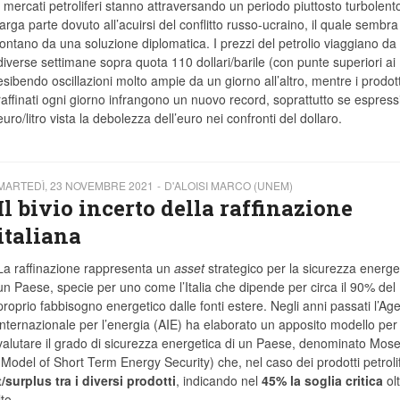
I mercati petroliferi stanno attraversando un periodo piuttosto turbolento
larga parte dovuto all’acuirsi del conflitto russo-ucraino, il quale sembra
lontano da una soluzione diplomatica. I prezzi del petrolio viaggiano da
diverse settimane sopra quota 110 dollari/barile (con punte superiori ai
esibendo oscillazioni molto ampie da un giorno all’altro, mentre i prodott
raffinati ogni giorno infrangono un nuovo record, soprattutto se espressi
euro/litro vista la debolezza dell’euro nei confronti del dollaro.
MARTEDÌ, 23 NOVEMBRE 2021
D'ALOISI MARCO (UNEM)
Il bivio incerto della raffinazione
italiana
La raffinazione rappresenta un
asset
strategico per la sicurezza energet
un Paese, specie per uno come l’Italia che dipende per circa il 90% del
proprio fabbisogno energetico dalle fonti estere. Negli anni passati l’Ag
internazionale per l’energia (AIE) ha elaborato un apposito modello per
valutare il grado di sicurezza energetica di un Paese, denominato Mos
(Model of Short Term Energy Security) che, nel caso dei prodotti petrolif
/surplus tra i diversi prodotti
, indicando nel
45% la soglia critica
olt
to.