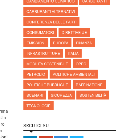
CAMBIAMENTO CLIMATICO
CARBURANTI
CARBURANTI ALTERNATIVI
CONFERENZA DELLE PARTI
CONSUMATORI
DIRETTIVE UE
EMISSIONI
EUROPA
FINANZA
INFRASTRUTTURE
ITALIA
MOBILITÀ SOSTENIBILE
OPEC
PETROLIO
POLITICHE AMBIENTALI
POLITICHE PUBBLICHE
RAFFINAZIONE
SCENARI
SICUREZZA
SOSTENIBILITÀ
TECNOLOGIE
prima
si a
dro
SEGUICI SU
on
ioni