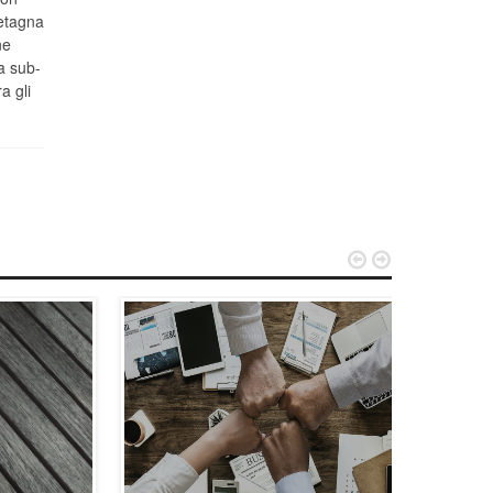
retagna
ne
a sub-
a gli

