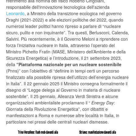
riferimento alla nomina del fisico Roberto Cingolani,
responsabile dell'innovazione tecnologica dell'azienda
Leonardo
, a Ministro della transizione ecologica nel governo
Draghi (2021-2022) e alle elezioni politiche del 2022, quando
numerosi leader politici hanno ripreso a parlare di “nucleare
sicuro, pulito e non inquinante”. Tra questi, Berlusconi, Calenda,
Salvini. Più recentemente, è il Governo Meloni a riprendere con
forza l’iniziativa nucleare in Italia, attraverso l’operato del
Ministro Pichetto Fratin (MASE, Ministero dell’Ambiente e della
Sicurezza Energetica) e l’introduzione, il 21 settembre 2023,
della
“Piattaforma nazionale per un nucleare sostenibile
(Pnns)” con l’obiettivo di “definire in tempi certi un percorso
finalizzato alla possibile ripresa dell’utilizzo dell’energia nucleare
in Italia”. Il 22 gennaio 2025 il Ministro consegna formalmente il
disegno di “Legge delega al Governo in materia di nucleare
sostenibile”. Il 25 gennaio, Alleanza Verdi Sinistra e alcune
organizzazioni ambientaliste proclamano il “
Energy Day
:
Giornata della Rivoluzione Energetica”, con dibattiti e
manifestazioni a Roma e numerose altre località in Italia, in
particolare nei pressi delle centrali nucleari dismesse.