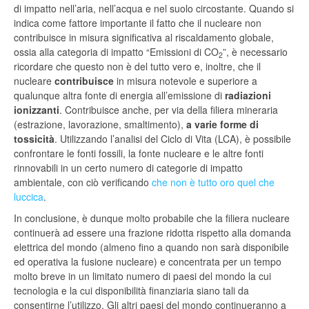
di impatto nell’aria, nell’acqua e nel suolo circostante. Quando si
indica come fattore importante il fatto che il nucleare non
contribuisce in misura significativa al riscaldamento globale,
ossia alla categoria di impatto “Emissioni di CO
”, è necessario
2
ricordare che questo non è del tutto vero e, inoltre, che il
nucleare
contribuisce
in misura notevole e superiore a
qualunque altra fonte di energia all’emissione di
radiazioni
ionizzanti
. Contribuisce anche, per via della filiera mineraria
(estrazione, lavorazione, smaltimento),
a varie forme di
tossicità
. Utilizzando l’analisi del Ciclo di Vita (LCA), è possibile
confrontare le fonti fossili, la fonte nucleare e le altre fonti
rinnovabili in un certo numero di categorie di impatto
ambientale, con ciò verificando
che non è tutto oro quel che
luccica
.
In conclusione, è dunque molto probabile che la filiera nucleare
continuerà ad essere una frazione ridotta rispetto alla domanda
elettrica del mondo (almeno fino a quando non sarà disponibile
ed operativa la fusione nucleare) e concentrata per un tempo
molto breve in un limitato numero di paesi del mondo la cui
tecnologia e la cui disponibilità finanziaria siano tali da
consentirne l’utilizzo. Gli altri paesi del mondo continueranno a