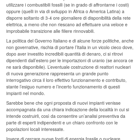
utilizzare i combustibili fossili (se in grado di affrontarne i costi)
oppure (quelli in via di sviluppo in Africa o America Latina) a
disporre soltanto di 3-4 ore giornaliere di disponibilità della rete
elettrica, a meno che non riescano ad effettuare una veloce e
improbabile transizione alle filiere rinnovabili.
La politica del Governo Italiano e di alcune forze politiche, anche
non governative, rischia di portare l’Italia in un vicolo cieco dove,
dopo aver investito incredibili quantità di denaro, ci si ritrovi
dipendenti dall’estero per le importazioni di uranio (se ancora ce
ne sarà disponibile). L’eventuale costruzione di reattori nucleari
di nuova generazione rappresenta un grande punto
interrogativo circa il loro effettivo funzionamento e contributo,
stante l’esiguo numero e l’incerto funzionamento di questi
impianti nel mondo.
Sarebbe bene che ogni proposta di nuovi impianti venisse
accompagnata da una chiara indicazione della località in cui si
intende costruirli, così da consentire un’analisi preventiva da
parte di esperti indipendenti e un chiaro confronto con le
popolazioni locali interessate.
Invece di cercare nuove fonti di energia fossile o nucleare