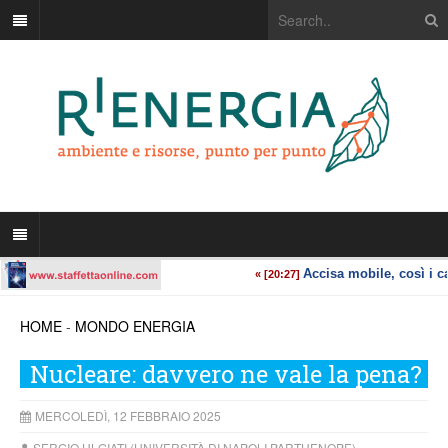
HOME
-
MONDO ENERGIA
Nucleare: davvero ne vale la pena?
MERCOLEDÌ, 12 FEBBRAIO 2025
SERGIO ULGIATI (UNIVERSITÀ DI NAPOLI PARTHENOPE)