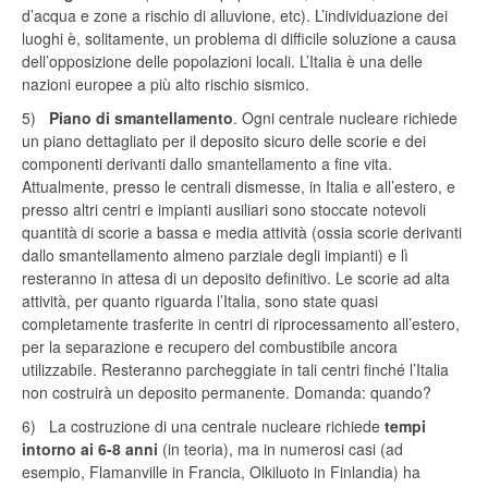
d’acqua e zone a rischio di alluvione, etc). L’individuazione dei
luoghi è, solitamente, un problema di difficile soluzione a causa
dell’opposizione delle popolazioni locali. L’Italia è una delle
nazioni europee a più alto rischio sismico.
5)
Piano di smantellamento
. Ogni centrale nucleare richiede
un piano dettagliato per il deposito sicuro delle scorie e dei
componenti derivanti dallo smantellamento a fine vita.
Attualmente, presso le centrali dismesse, in Italia e all’estero, e
presso altri centri e impianti ausiliari sono stoccate notevoli
quantità di scorie a bassa e media attività (ossia scorie derivanti
dallo smantellamento almeno parziale degli impianti) e lì
resteranno in attesa di un deposito definitivo. Le scorie ad alta
attività, per quanto riguarda l’Italia, sono state quasi
completamente trasferite in centri di riprocessamento all’estero,
per la separazione e recupero del combustibile ancora
utilizzabile. Resteranno parcheggiate in tali centri finché l’Italia
non costruirà un deposito permanente. Domanda: quando?
6) La costruzione di una centrale nucleare richiede
tempi
intorno ai 6-8 anni
(in teoria), ma in numerosi casi (ad
esempio, Flamanville in Francia, Olkiluoto in Finlandia) ha