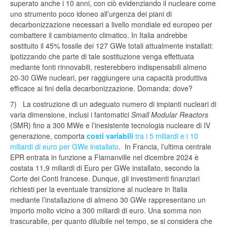
superato anche i 10 anni, con ciò evidenziando il nucleare come
uno strumento poco idoneo all’urgenza dei piani di
decarbonizzazione necessari a livello mondiale ed europeo per
combattere il cambiamento climatico. In Italia andrebbe
sostituito il 45% fossile dei 127 GWe totali attualmente installati:
ipotizzando che parte di tale sostituzione venga effettuata
mediante fonti rinnovabili, resterebbero indispensabili almeno
20-30 GWe nucleari, per raggiungere una capacità produttiva
efficace ai fini della decarbonizzazione. Domanda: dove?
7) La costruzione di un adeguato numero di impianti nucleari di
varia dimensione, inclusi i fantomatici
Small Modular Reactors
(SMR) fino a 300 MWe e l’inesistente tecnologia nucleare di IV
generazione, comporta
costi variabili
tra i 5 miliardi e i 10
miliardi di euro per GWe installato
. In Francia, l’ultima centrale
EPR entrata in funzione a Flamanville nel dicembre 2024 è
costata 11,9 miliardi di Euro per GWe installato, secondo la
Corte dei Conti francese. Dunque, gli investimenti finanziari
richiesti per la eventuale transizione al nucleare in Italia
mediante l’installazione di almeno 30 GWe rappresentano un
importo molto vicino a 300 miliardi di euro. Una somma non
trascurabile, per quanto diluibile nel tempo, se si considera che