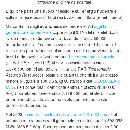
diffusione di chi le ha scattate
È qui che parte una nuova riflessione sull’energia nucleare e
sulla sua reale possibilità di realizzazione in Italia (e nel mondo).
Ma partiamo dagli
economics
del nucleare. Ad
oggi la
generazione da nucleare
copre solo il 9,1% del mix elettrico a
livello mondiale. Ciò avviene utilizzando le circa 50.000
tonnellate di uranio/anno scavate nelle miniere del pianeta. Il
resto della produzione e del consumo elettrico proviene da fonti
fossili e rinnovabili di varia natura.
Le riserve totali di uranio
235
238
(0,7% U
, 99,3% U
) al 2021 consistevano in circa
6.078.500 tonnellate, se ci si limita alle RAR (
Reasonably
Assured Resources
), ossia alle quantità ottenibili a un prezzo
minore o uguale a 130 US $/kg U, stando a dati
OECD, NEA &
IAEA
. Le risorse totali identificate entro un prezzo di 260 US
$/kg U sarebbero invece circa 7.918.000 tonnellate U, il che
determinerebbe tuttavia un notevole aumento del costo
dell’elettricità prodotta.
Nel 2023,
le centrali nucleari attive erano 440 in 33 paesi
del
mondo con una potenza di generazione elettrica pari a 398.553
MWe (398,5 GWe). Dunque, una potenza media di circa 0,90