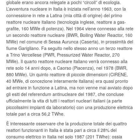
globale erano ancora relegate a pochi “circoli” di ecologia.
L’avventura nucleare in Italia è iniziata nell’anno 1963, con la
connessione in rete a Latina (mia città di origine) del primo
reattore nucleare italiano (tecnologia inglese, reattore a gas-
grafite, 160 MWe di potenza). Nel 1964 viene connesso alla rete
un secondo reattore nucleare (BWR, Boiling Water Reactor, 160
MWe) nel comune di Sessa Aurunca (Caserta), in prossimità del
fiume Garigliano. Fa seguito nello stesso anno un terzo reattore
a Trino Vercellese (PWR, Pressurized Water Reactor, 270
MWe). Il quarto reattore nucleare italiano verrà connesso alla
rete solo 14 anni dopo, a Caorso (Piacenza), nel 1978 (BWR,
880 MWe). Un quinto reattore di piccole dimensioni (CIRENE,
40 MWe, di concezione interamente italiana) era quasi pronto
ad entrare in funzione a Latina, ma non venne mai avviato dopo
gli esiti del referendum antinucleare del 1987, che concluse
ufficialmente la vita di tutti i reattori nucleari italiani (a parte
piccolissimi impianti da laboratorio) con una produzione elettrica
totale pari a circa 56,2 TWhe.
È interessante osservare che la produzione totale dei quattro
reattori funzionanti in Italia è stata pari a circa il 28% del
consumo elettrico in Italia nel solo 1987 (201 TWhe): ossia