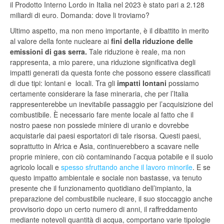
il Prodotto Interno Lordo in Italia nel 2023 è stato pari a 2.128
miliardi di euro. Domanda: dove li troviamo?
Ultimo aspetto, ma non meno importante, è il dibattito in merito
al valore della fonte nucleare ai
fini della riduzione delle
emissioni di gas serra.
Tale riduzione è reale, ma non
rappresenta, a mio parere, una riduzione significativa degli
impatti generati da questa fonte che possono essere classificati
di due tipi: lontani e locali. Tra gli
impatti lontani
possiamo
certamente considerare la fase mineraria, che per l’Italia
rappresenterebbe un inevitabile passaggio per l’acquisizione del
combustibile. È necessario fare mente locale al fatto che il
nostro paese non possiede miniere di uranio e dovrebbe
acquistarle dai paesi esportatori di tale risorsa. Questi paesi,
soprattutto in Africa e Asia, continuerebbero a scavare nelle
proprie miniere, con ciò contaminando l’acqua potabile e il suolo
agricolo locali e
spesso sfruttando anche il lavoro minorile
. E se
questo impatto ambientale e sociale non bastasse, va tenuto
presente che il funzionamento quotidiano dell’impianto, la
preparazione del combustibile nucleare, il suo stoccaggio anche
provvisorio dopo un certo numero di anni, il raffreddamento
mediante notevoli quantità di acqua, comportano varie tipologie