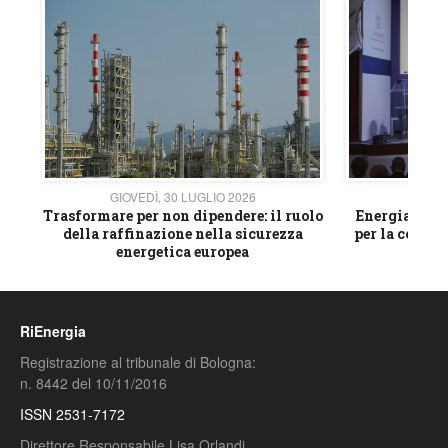
GIOVEDÌ, 30 LUGLIO 2026
GIOVE
ico
Trasformare per non dipendere: il ruolo
Energia e mat
della raffinazione nella sicurezza
per la compet
energetica europea
RiEnergia
Registrazione al tribunale di Bologna:
n. 8442 del 10/11/2016
ISSN 2531-7172
Direttore Responsabile Lisa Orlandi