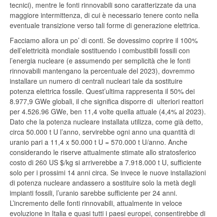
tecnici), mentre le fonti rinnovabili sono caratterizzate da una
maggiore intermittenza, di cui è necessario tenere conto nella
eventuale transizione verso tali forme di generazione elettrica.
Facciamo allora un po’ di conti. Se dovessimo coprire il 100%
dell’elettricità mondiale sostituendo i combustibili fossili con
l’energia nucleare (e assumendo per semplicità che le fonti
rinnovabili mantengano la percentuale del 2023), dovremmo
installare un numero di centrali nucleari tale da sostituire
potenza elettrica fossile. Quest’ultima rappresenta il 50% dei
8.977,9 GWe globali, il che significa disporre di ulteriori reattori
per 4.526.96 GWe, ben 11,4 volte quella attuale (4,4% al 2023).
Dato che la potenza nucleare installata utilizza, come già detto,
circa 50.000 t U l’anno, servirebbe ogni anno una quantità di
uranio pari a 11,4 x 50.000 t U = 570.000 t U/anno. Anche
considerando le riserve attualmente stimate allo stratosferico
costo di 260 US $/kg si arriverebbe a 7.918.000 t U, sufficiente
solo per i prossimi 14 anni circa. Se invece le nuove installazioni
di potenza nucleare andassero a sostituire solo la metà degli
impianti fossili, l’uranio sarebbe sufficiente per 24 anni.
L’incremento delle fonti rinnovabili, attualmente in veloce
evoluzione in Italia e quasi tutti i paesi europei, consentirebbe di