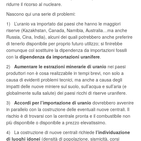
ridurre il ricorso al nucleare.
Nascono qui una serie di problemi:
1) L’uranio va importato dai paesi che hanno le maggiori
riserve (Kazakhstan, Canada, Namibia, Australia…ma anche
Russia, Cina, India), alcuni dei quali potrebbero anche preferire
di tenerlo disponibile per proprio futuro utilizzo; si finirebbe
comunque col sostituire la dipendenza da importazioni fossili
con la
dipendenza da importazioni uranifere
.
2)
Aumentare le estrazioni minerarie di uranio
nei paesi
produttori non è cosa realizzabile in tempi brevi, non solo a
causa di evidenti problemi tecnici, ma anche a causa degli
impatti delle nuove miniere sul suolo, sull’acqua e sull’aria (e
globalmente sulla salute) dei paesi ricchi di riserve uranifere.
3)
Accordi per l’importazione di uranio
dovrebbero avvenire
in parallelo con la costruzione delle eventuali nuove centrali. Il
rischio è di trovarsi con la centrale pronta e il combustibile non
più disponibile o disponibile a prezzo elevatissimo.
4) La costruzione di nuove centrali richiede
l’individuazione
di luoghi idonei
(densità di popolazione, sismicità, corsi