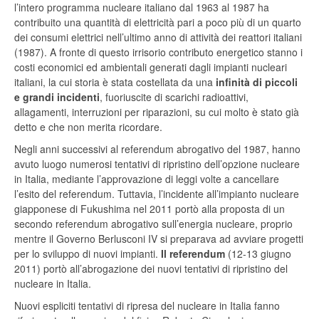
l’intero programma nucleare italiano dal 1963 al 1987 ha
contribuito una quantità di elettricità pari a poco più di un quarto
dei consumi elettrici nell’ultimo anno di attività dei reattori italiani
(1987). A fronte di questo irrisorio contributo energetico stanno i
costi economici ed ambientali generati dagli impianti nucleari
italiani, la cui storia è stata costellata da una
infinità di piccoli
e grandi incidenti
, fuoriuscite di scarichi radioattivi,
allagamenti, interruzioni per riparazioni, su cui molto è stato già
detto e che non merita ricordare.
Negli anni successivi al referendum abrogativo del 1987, hanno
avuto luogo numerosi tentativi di ripristino dell’opzione nucleare
in Italia, mediante l’approvazione di leggi volte a cancellare
l’esito del referendum. Tuttavia, l’incidente all’impianto nucleare
giapponese di Fukushima nel 2011 portò alla proposta di un
secondo referendum abrogativo sull’energia nucleare, proprio
mentre il Governo Berlusconi IV si preparava ad avviare progetti
per lo sviluppo di nuovi impianti.
Il referendum
(12-13 giugno
2011) portò all’abrogazione dei nuovi tentativi di ripristino del
nucleare in Italia.
Nuovi espliciti tentativi di ripresa del nucleare in Italia fanno