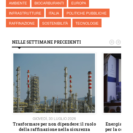
AMBIENTE
BIOCARBURANTI
EUROPA
INFRASTRUTTURE
ITALIA
POLITICHE PUBBLICHE
RAFFINAZIONE
SOSTENIBILITÀ
TECNOLOGIE
NELLE SETTIMANE PRECEDENTI


GIOVEDÌ, 30 LUGLIO 2026
GIOVE
ico
Trasformare per non dipendere: il ruolo
Energia e mat
della raffinazione nella sicurezza
per la compet