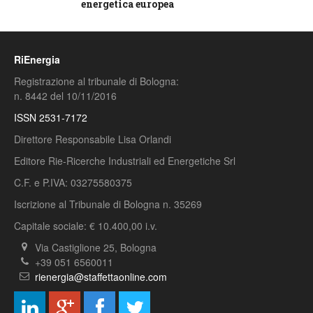
energetica europea
RiEnergia
Registrazione al tribunale di Bologna:
n. 8442 del 10/11/2016
ISSN 2531-7172
Direttore Responsabile Lisa Orlandi
Editore Rie-Ricerche Industriali ed Energetiche Srl
C.F. e P.IVA: 03275580375
Iscrizione al Tribunale di Bologna n. 35269
Capitale sociale: € 10.400,00 i.v.
Via Castiglione 25, Bologna
+39 051 6560011
rienergia@staffettaonline.com