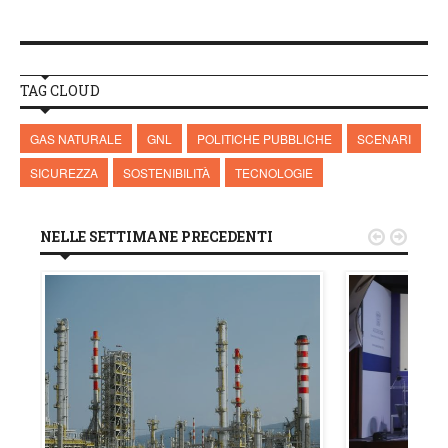
TAG CLOUD
GAS NATURALE
GNL
POLITICHE PUBBLICHE
SCENARI
SICUREZZA
SOSTENIBILITÀ
TECNOLOGIE
NELLE SETTIMANE PRECEDENTI

