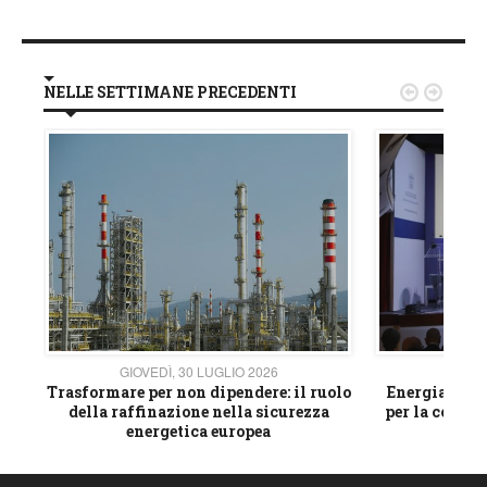
NELLE SETTIMANE PRECEDENTI


GIOVEDÌ, 30 LUGLIO 2026
GIOVE
ico
Trasformare per non dipendere: il ruolo
Energia e mat
della raffinazione nella sicurezza
per la compet
energetica europea