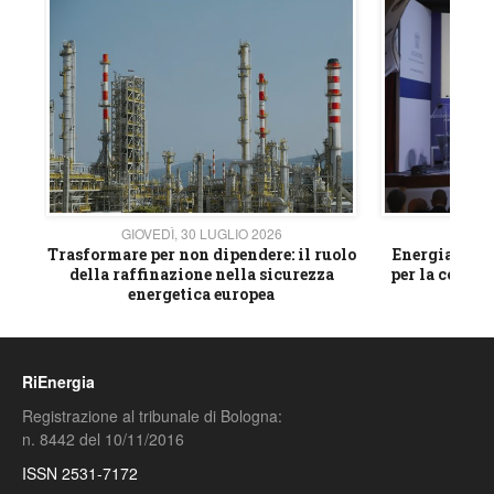
GIOVEDÌ, 30 LUGLIO 2026
GIOVE
ico
Trasformare per non dipendere: il ruolo
Energia e mat
della raffinazione nella sicurezza
per la compet
energetica europea
RiEnergia
Registrazione al tribunale di Bologna:
n. 8442 del 10/11/2016
ISSN 2531-7172