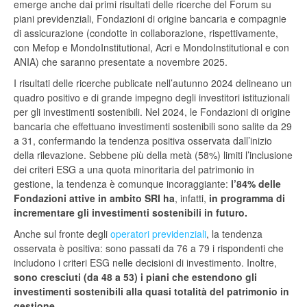
emerge anche dai primi risultati delle ricerche del Forum su
piani previdenziali, Fondazioni di origine bancaria e compagnie
di assicurazione (condotte in collaborazione, rispettivamente,
con Mefop e MondoInstitutional, Acri e MondoInstitutional e con
ANIA) che saranno presentate a novembre 2025.
I risultati delle ricerche publicate nell’autunno 2024 delineano un
quadro positivo e di grande impegno degli investitori istituzionali
per gli investimenti sostenibili. Nel 2024, le Fondazioni di origine
bancaria che effettuano investimenti sostenibili sono salite da 29
a 31, confermando la tendenza positiva osservata dall’inizio
della rilevazione. Sebbene più della metà (58%) limiti l’inclusione
dei criteri ESG a una quota minoritaria del patrimonio in
gestione, la tendenza è comunque incoraggiante:
l’84% delle
Fondazioni attive in ambito SRI
ha
, infatti,
in programma di
incrementare gli investimenti sostenibili in futuro.
Anche sul fronte degli
operatori previdenziali
, la tendenza
osservata è positiva: sono passati da 76 a 79 i rispondenti che
includono i criteri ESG nelle decisioni di investimento. Inoltre,
sono cresciuti (da 48 a 53) i piani che estendono gli
investimenti sostenibili alla quasi totalità del patrimonio in
gestione
.