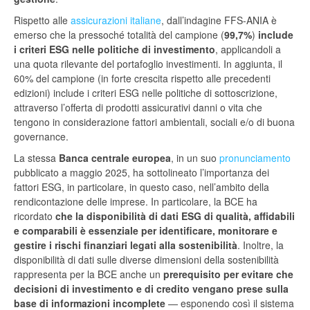
Rispetto alle
assicurazioni italiane
, dall’indagine FFS-ANIA è
emerso che la pressoché totalità del campione (
99,7%
)
include
i criteri ESG nelle politiche di investimento
, applicandoli a
una quota rilevante del portafoglio investimenti. In aggiunta, il
60% del campione (in forte crescita rispetto alle precedenti
edizioni) include i criteri ESG nelle politiche di sottoscrizione,
attraverso l’offerta di prodotti assicurativi danni o vita che
tengono in considerazione fattori ambientali, sociali e/o di buona
governance.
La stessa
Banca centrale europea
, in un suo
pronunciamento
pubblicato a maggio 2025, ha sottolineato l’importanza dei
fattori ESG, in particolare, in questo caso, nell’ambito della
rendicontazione delle imprese. In particolare, la BCE ha
ricordato
che la disponibilità di dati ESG di qualità, affidabili
e comparabili è essenziale per identificare, monitorare e
gestire i rischi finanziari legati alla sostenibilità
. Inoltre, la
disponibilità di dati sulle diverse dimensioni della sostenibilità
rappresenta per la BCE anche un
prerequisito per evitare che
decisioni di investimento e di credito vengano prese sulla
base di informazioni incomplete
— esponendo così il sistema