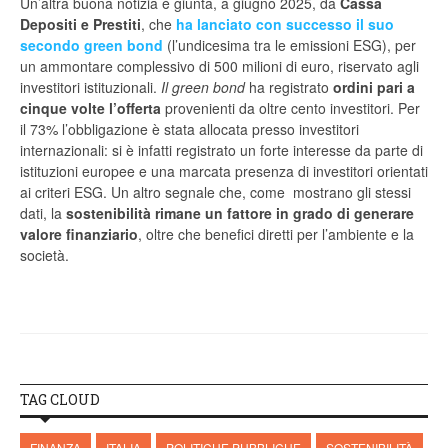
Un’altra buona notizia è giunta, a giugno 2025, da
Cassa
Depositi e Prestiti
, che
ha lanciato con successo il suo
secondo green bond
(l’undicesima tra le emissioni ESG), per
un ammontare complessivo di 500 milioni di euro, riservato agli
investitori istituzionali.
Il green bond
ha registrato
ordini pari a
cinque volte l’offerta
provenienti da oltre cento investitori. Per
il 73% l’obbligazione è stata allocata presso investitori
internazionali: si è infatti registrato un forte interesse da parte di
istituzioni europee e una marcata presenza di investitori orientati
ai criteri ESG. Un altro segnale che, come mostrano gli stessi
dati, la
sostenibilità rimane un fattore in grado di generare
valore finanziario
, oltre che benefici diretti per l’ambiente e la
società.
TAG CLOUD
FINANZA
ITALIA
POLITICHE PUBBLICHE
SOSTENIBILITÀ