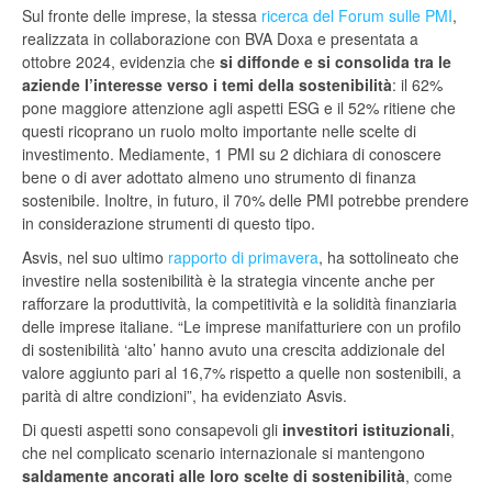
Sul fronte delle imprese, la stessa
ricerca del Forum sulle PMI
,
realizzata in collaborazione con BVA Doxa e presentata a
ottobre 2024, evidenzia che
si diffonde e si consolida tra le
aziende l’interesse verso i temi della sostenibilità
: il 62%
pone maggiore attenzione agli aspetti ESG e il 52% ritiene che
questi ricoprano un ruolo molto importante nelle scelte di
investimento. Mediamente, 1 PMI su 2 dichiara di conoscere
bene o di aver adottato almeno uno strumento di finanza
sostenibile. Inoltre, in futuro, il 70% delle PMI potrebbe prendere
in considerazione strumenti di questo tipo.
Asvis, nel suo ultimo
rapporto di primavera
, ha sottolineato che
investire nella sostenibilità è la strategia vincente anche per
rafforzare la produttività, la competitività e la solidità finanziaria
delle imprese italiane. “Le imprese manifatturiere con un profilo
di sostenibilità ‘alto’ hanno avuto una crescita addizionale del
valore aggiunto pari al 16,7% rispetto a quelle non sostenibili, a
parità di altre condizioni”, ha evidenziato Asvis.
Di questi aspetti sono consapevoli gli
investitori istituzionali
,
che nel complicato scenario internazionale si mantengono
saldamente ancorati alle loro scelte di sostenibilità
, come