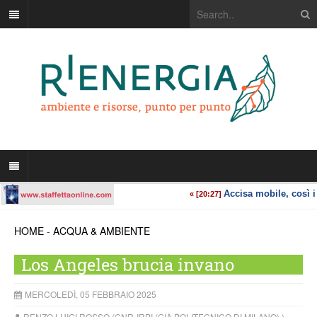
HOME
-
ACQUA & AMBIENTE
Los Angeles brucia invano
MERCOLEDÌ, 05 FEBBRAIO 2025
RENZO LUIGI ROSSO (CNR-IRPI (GIÀ POLITECNICO DI MILANO) )