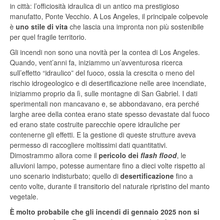
in città: l’officiosità idraulica di un antico ma prestigioso
manufatto, Ponte Vecchio. A Los Angeles, il principale colpevole
è
uno stile di vita
che lascia una impronta non più sostenibile
per quel fragile territorio.
Gli incendi non sono una novità per la contea di Los Angeles.
Quando, vent’anni fa, iniziammo un’avventurosa ricerca
sull’effetto “idraulico” del fuoco, ossia la crescita o meno del
rischio idrogeologico e di desertificazione nelle aree incendiate,
iniziammo proprio da lì, sulle montagne di San Gabriel. I dati
sperimentali non mancavano e, se abbondavano, era perché
larghe aree della contea erano state spesso devastate dal fuoco
ed erano state costruite parecchie opere idrauliche per
contenerne gli effetti. E la gestione di queste strutture aveva
permesso di raccogliere moltissimi dati quantitativi.
Dimostrammo allora come il
pericolo dei
flash flood
, le
alluvioni lampo, potesse aumentare fino a dieci volte rispetto al
uno scenario indisturbato; quello di
desertificazione
fino a
cento volte, durante il transitorio del naturale ripristino del manto
vegetale.
È molto probabile che gli incendi di gennaio 2025 non si