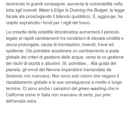
favorendo le grandi compagnie, aumenta la vulnerabilità nella
lotta agli incendi:
Water’s Edge Is Draining the Budget
, la legge
fiscale sta prosciugando il bilancio (pubblico). E, aggiunge, ha
colpito soprattutto i fondi per i vigili del fuoco.
La crescita della volatilità idroclimatica aumenterà il pericolo
legato ai rapidi cambiamenti tra condizioni di elevata umidità e
secca prolungata, causa di inondazioni, incendi, frane ed
epidemie. Ciò potrebbe accelerare un cambiamento a scala
globale dei criteri di gestione delle acque, verso la co-gestione
dei rischi di siccità e alluvioni. Sì, potrebbe... Alla guida del
pianeta, gli emuli del Nerone Imperatore tramandato da
Svetonio non mancano. Non sono solo coloro che negano il
riscaldamento globale e le sue conseguenze a medio e lungo
termine. Ci sono anche i campioni del
green-washing
che in
California come in Italia non mancano di certo, pur privi
dell’amata cetra.