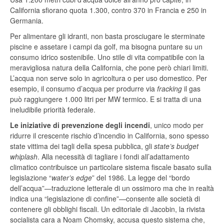
California sfiorano quota 1.300, contro 370 in Francia e 250 in
Germania.
Per alimentare gli idranti, non basta prosciugare le sterminate
piscine e assetare i campi da golf, ma bisogna puntare su un
consumo idrico sostenibile. Uno stile di vita compatibile con la
meravigliosa natura della California, che pone però chiari limiti.
L’acqua non serve solo in agricoltura o per uso domestico. Per
esempio, il consumo d’acqua per produrre via
fracking
il gas
può raggiungere 1.000 litri per MW termico. E si tratta di una
ineludibile priorità federale.
Le iniziative di prevenzione degli incendi
, unico modo per
ridurre il crescente rischio d’incendio in California, sono spesso
state vittima dei tagli della spesa pubblica, gli
state’s budget
whiplash
. Alla necessità di tagliare i fondi all’adattamento
climatico contribuisce un particolare sistema fiscale basato sulla
legislazione “
water’s edge
” del 1986. La legge del “bordo
dell’acqua”—traduzione letterale di un ossimoro ma che in realtà
indica una “legislazione di confine”—consente alle società di
contenere gli obblighi fiscali. Un editoriale di Jacobin, la rivista
socialista cara a Noam Chomsky, accusa questo sistema che,