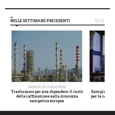
NELLE SETTIMANE PRECEDENTI


GIOVEDÌ, 30 LUGLIO 2026
GIOVE
ico
Trasformare per non dipendere: il ruolo
Energia e mat
della raffinazione nella sicurezza
per la compet
energetica europea