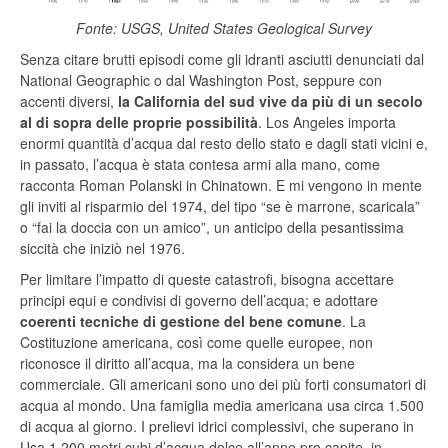
Fonte: USGS, United States Geological Survey
Senza citare brutti episodi come gli idranti asciutti denunciati dal
National Geographic o dal Washington Post, seppure con
accenti diversi,
la California del sud vive da più di un secolo
al di sopra delle proprie possibilità
. Los Angeles importa
enormi quantità d’acqua dal resto dello stato e dagli stati vicini e,
in passato, l’acqua è stata contesa armi alla mano, come
racconta Roman Polanski in Chinatown. E mi vengono in mente
gli inviti al risparmio del 1974, del tipo “se è marrone, scaricala”
o “fai la doccia con un amico”, un anticipo della pesantissima
siccità che iniziò nel 1976.
Per limitare l’impatto di queste catastrofi, bisogna accettare
principi equi e condivisi di governo dell’acqua; e adottare
coerenti tecniche di gestione del bene comune
. La
Costituzione americana, così come quelle europee, non
riconosce il diritto all’acqua, ma la considera un bene
commerciale. Gli americani sono uno dei più forti consumatori di
acqua al mondo. Una famiglia media americana usa circa 1.500
di acqua al giorno. I prelievi idrici complessivi, che superano in
Usa 1.200 metri cubi d’acqua dolce all’anno pro capite, in