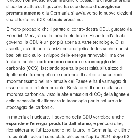
situazione attuale. Il governo ha così deciso di
sciogliersi
prematuramente
e la Germania si avvia verso le nuove elezioni
che si terranno il 23 febbraio prossimo.
È molto probabile che il partito di centro-destra CDU, guidato da
Friedrich Merz, vinca la tornata elettorale. Rispetto all'attuale
governo, la CDU è un po' più aperta a varie tecnologie. Ci si
aspetta, quindi, una transizione energetica tedesca che non si
basi più solo sullo sviluppo delle energie rinnovabili, ma che
includa anche
carbone con cattura e stoccaggio del
carbonio
(CCS), lasciando aperta la possibilità all’utilizzo di
lignite nel mix energetico, e nucleare. Il carbone ha un ruolo
importantissimo nel mix attuale del Paese e ha il vantaggio di
essere prodotta internamente. Resta però il nodo della sua
impronta carbonica, visto le alte emissioni di CO
della lignite e
2
della necessità di affiancare le tecnologie per la cattura e lo
stoccaggio del carbonio.
In materia di nucleare, il governo della CDU vorrebbe anche
espandere l'energia prodotta dall’atomo
, e per così dire,
riconsiderarne l’utilizzo anche nel futuro. In Germania, le ultime
tre centrali nucleari sono state chiuse nell'aprile 2024, dopo 50