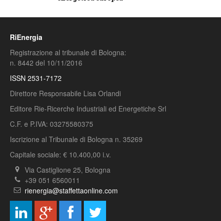
RiEnergia
Registrazione al tribunale di Bologna:
n. 8442 del 10/11/2016
ISSN 2531-7172
Direttore Responsabile Lisa Orlandi
Editore Rie-Ricerche Industriali ed Energetiche Srl
C.F. e P.IVA: 03275580375
Iscrizione al Tribunale di Bologna n. 35269
Capitale sociale: € 10.400,00 i.v.
Via Castiglione 25, Bologna
+39 051 6560011
rienergia@staffettaonline.com