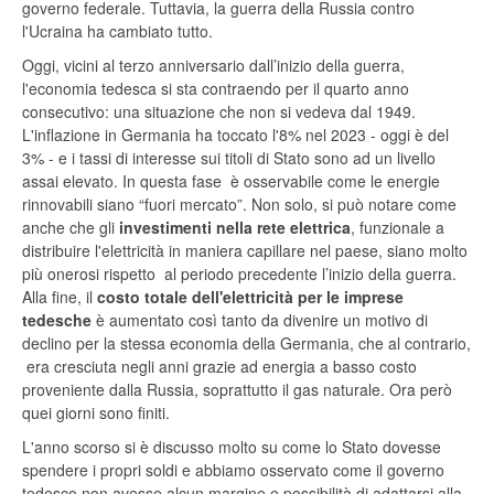
governo federale. Tuttavia, la guerra della Russia contro
l'Ucraina ha cambiato tutto.
Oggi, vicini al terzo anniversario dall’inizio della guerra,
l'economia tedesca si sta contraendo per il quarto anno
consecutivo: una situazione che non si vedeva dal 1949.
L'inflazione in Germania ha toccato l'8% nel 2023 - oggi è del
3% - e i tassi di interesse sui titoli di Stato sono ad un livello
assai elevato. In questa fase è osservabile come le energie
rinnovabili siano “fuori mercato”. Non solo, si può notare come
anche che gli
investimenti nella rete elettrica
, funzionale a
distribuire l'elettricità in maniera capillare nel paese, siano molto
più onerosi rispetto al periodo precedente l’inizio della guerra.
Alla fine, il
costo totale dell'elettricità per le imprese
tedesche
è aumentato così tanto da divenire un motivo di
declino per la stessa economia della Germania, che al contrario,
era cresciuta negli anni grazie ad energia a basso costo
proveniente dalla Russia, soprattutto il gas naturale. Ora però
quei giorni sono finiti.
L'anno scorso si è discusso molto su come lo Stato dovesse
spendere i propri soldi e abbiamo osservato come il governo
tedesco non avesse alcun margine e possibilità di adattarsi alla