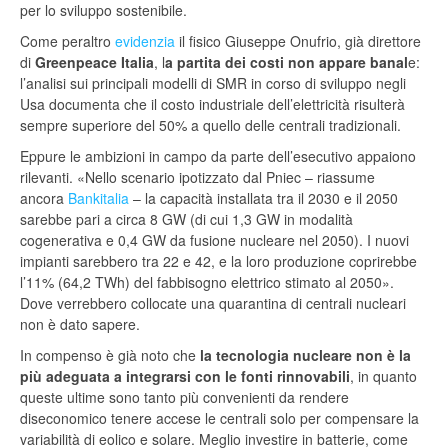
per lo sviluppo sostenibile.
Come peraltro
evidenzia
il fisico Giuseppe Onufrio, già direttore
di
Greenpeace Italia
, l
a partita dei costi non appare banal
e:
l’analisi sui principali modelli di SMR in corso di sviluppo negli
Usa documenta che il costo industriale dell’elettricità risulterà
sempre superiore del 50% a quello delle centrali tradizionali.
Eppure le ambizioni in campo da parte dell’esecutivo appaiono
rilevanti. «Nello scenario ipotizzato dal Pniec – riassume
ancora
Bankitalia
– la capacità installata tra il 2030 e il 2050
sarebbe pari a circa 8 GW (di cui 1,3 GW in modalità
cogenerativa e 0,4 GW da fusione nucleare nel 2050). I nuovi
impianti sarebbero tra 22 e 42, e la loro produzione coprirebbe
l’11% (64,2 TWh) del fabbisogno elettrico stimato al 2050».
Dove verrebbero collocate una quarantina di centrali nucleari
non è dato sapere.
In compenso è già noto che
la tecnologia nucleare
non è la
più adeguata a integrarsi con le fonti rinnovabili
, in quanto
queste ultime sono tanto più convenienti da rendere
diseconomico tenere accese le centrali solo per compensare la
variabilità di eolico e solare. Meglio investire in batterie, come