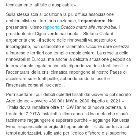
tecnicamente fattibile e auspicabile».
Sulla stessa scia si posiziona la più diffusa associazione
ambientalista sul territorio nazionale,
Legambiente.
Nel
presentare l’ultimo
rapporto
Scacco matto alle rinnovabili
, il
presidente del Cigno verde nazionale – Stefano Ciafani –
argomenta che «il settore delle rinnovabili va sostenuto e
incoraggiato, non ostacolato e rallentato. Occorre dare certezza
a imprese e territori con tempi e regole chiare. La crescita delle
rinnovabili in Europa, ma anche la delicata situazione geopolitica
internazionale legata anche alla dipendenza delle fonti fossili, e
l’accentuarsi della crisi climatica impongono al nostro Paese di
accelerare sulle fonti pulite, abbandonando le fossili e
l’insensata corsa al nucleare».
Per rispettare i pur deboli obiettivi fissati dal Governo col decreto
Aree idonee – ovvero +80.001 MW al 2030 rispetto al 2021 –
l’Italia dovrà installare oltre 11 GW l’anno di nuova potenza, a
fronte dei 7,2 GW installati l’ultimo anno. «Una meta che si può
facilmente raggiungere e superare purché – aggiunge Katiuscia
Eroe, responsabile energia di Legambiente – si dia certezza sui
tempi autorizzativi, sulle aste per l’eolico offshore e si superino