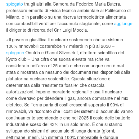
spiegato
tra gli altri alla Camera da Federico Maria Butera,
professore emerito di Fisica tecnica ambientale al Politecnico di
Milano, e in parallelo su una riserva termoelettrica alimentata
con combustibili verdi per l’accumulo stagionale, come
aggiunge
il dirigente di ricerca del Cnr Luigi Moccia.
«Il governo giustifica il nucleare sostenendo che un sistema
100% rinnovabili costerebbe 17 miliardi in più al 2050 –
spiegano
Onufrio e Gianni Silvestrini, direttore scientifico del
Kyoto club – Una cifra che suona elevata ma (che va
considerata nell’arco di 25 anni) e che comunque non è mai
stata dimostrata da nessuno dei documenti resi disponibili dalla
piattaforma nucleare sostenibile. Questa situazione è
determinata dalla “resistenza fossile” che ostacola
autorizzazioni, impone moratorie regionali e usa il nucleare
come diversivo per difendere il gas, ancora dominante nel mix
elettrico. Se Terna parla di costi crescenti superato il 90% di
rinnovabili, va ricordato che i costi dei sistemi di accumulo vanno
continuamente scendendo e che nel 2025 il costo delle batterie
industriali è sceso del 43% in un solo anno. E che si stanno
sviluppando sistemi di accumulo di lunga durata (giorni,
settimane, mesi). Un sistema 100% rinnovabile è dunque