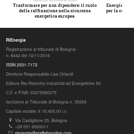
ico
Trasformare per non dipendere: il ruolo
Energia e mat
della raffinazione nella sicurezza
per la compet
energetica europea
RiEnergia
Registrazione al tribunale di Bologna:
n. 8442 del 10/11/2016
ISSN 2531-7172
Direttore Responsabile Lisa Orlandi
Editore Rie-Ricerche Industriali ed Energetiche Srl
C.F. e P.IVA: 03275580375
Iscrizione al Tribunale di Bologna n. 35269
Capitale sociale: € 10.400,00 i.v.
Via Castiglione 25, Bologna
+39 051 6560011
rienergia@staffettaonline.com