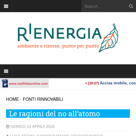
HOME
-
FONTI RINNOVABILI
Le ragioni del no all’atomo
GIOVEDÌ, 02 APRILE 2026
LUCA ATERINI (CAPOREDATTORE GREENREPORT.IT)