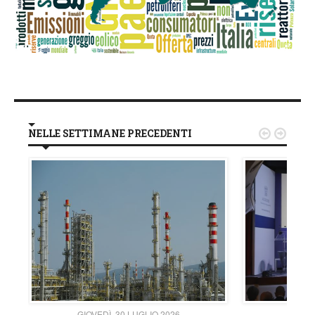
NELLE SETTIMANE PRECEDENTI


GIOVEDÌ, 30 LUGLIO 2026
GIOVE