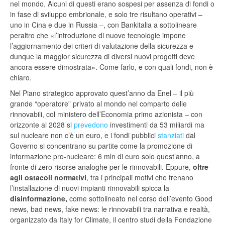
nel mondo. Alcuni di questi erano sospesi per assenza di fondi o
in fase di sviluppo embrionale, e solo tre risultano operativi –
uno in Cina e due in Russia –, con Bankitalia a sottolineare
peraltro che «l’introduzione di nuove tecnologie impone
l’aggiornamento dei criteri di valutazione della sicurezza e
dunque la maggior sicurezza di diversi nuovi progetti deve
ancora essere dimostrata». Come farlo, e con quali fondi, non è
chiaro.
Nel Piano strategico approvato quest’anno da Enel – il più
grande “operatore” privato al mondo nel comparto delle
rinnovabili, col ministero dell’Economia primo azionista – con
orizzonte al 2028 si
prevedono
investimenti da 53 miliardi ma
sul nucleare non c’è un euro, e i fondi pubblici
stanziati
dal
Governo si concentrano su partite come la promozione di
informazione pro-nucleare: 6 mln di euro solo quest’anno, a
fronte di zero risorse analoghe per le rinnovabili. Eppure,
oltre
agli ostacoli normativi
, tra i principali motivi che frenano
l’installazione di nuovi impianti rinnovabili spicca la
disinformazione,
come sottolineato nel corso dell’evento Good
news, bad news, fake news: le rinnovabili tra narrativa e realtà,
organizzato da Italy for Climate, il centro studi della Fondazione