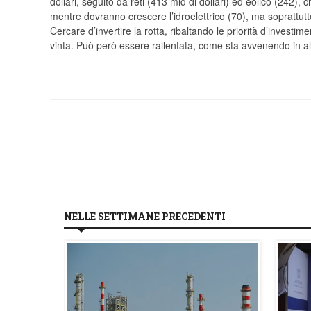
dollari, seguito da reti (413 mld di dollari) ed eolico (242)
mentre dovranno crescere l’idroelettrico (70), ma soprattutto l
Cercare d’invertire la rotta, ribaltando le priorità d’investim
vinta. Può però essere rallentata, come sta avvenendo in alc
NELLE SETTIMANE PRECEDENTI