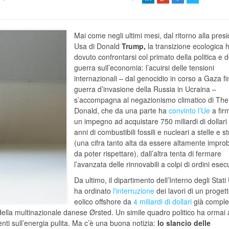
Mai come negli ultimi mesi, dal ritorno alla pres
Usa di Donald
Trump,
la transizione ecologica 
dovuto confrontarsi col primato della politica e d
guerra sull’economia: l’acuirsi delle tensioni
internazionali – dal genocidio in corso a Gaza fi
guerra d’invasione della Russia in Ucraina –
s’accompagna al negazionismo climatico di The
Donald, che da una parte ha
convinto l’Ue
a fir
un impegno ad acquistare 750 miliardi di dollari 
anni di combustibili fossili e nucleari a stelle e st
(una cifra tanto alta da essere altamente impro
da poter rispettare), dall’altra tenta di fermare
l’avanzata delle rinnovabili a colpi di ordini esecu
Da ultimo, il dipartimento dell’Interno degli Stati 
ha ordinato
l'interruzione
dei lavori di un proget
eolico offshore da
4 miliardi di dollari
già comple
ella multinazionale danese Ørsted. Un simile quadro politico ha ormai
enti sull’energia pulita. Ma c’è una buona notizia:
lo slancio delle