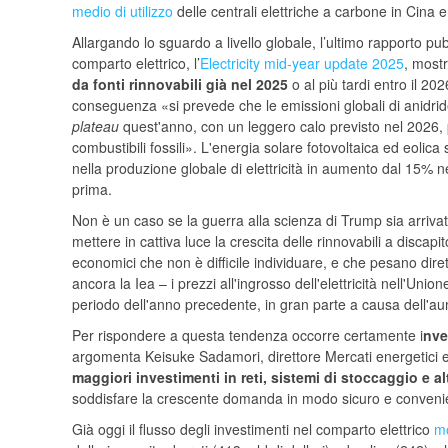
medio di utilizzo
delle centrali elettriche a carbone in Cina e
Allargando lo sguardo a livello globale, l’ultimo rapporto pu
comparto elettrico, l’
Electricity mid-year update 2025
, most
da fonti rinnovabili già nel 2025
o al più tardi entro il 20
conseguenza «si prevede che le emissioni globali di anidrid
plateau
quest'anno, con un leggero calo previsto nel 2026, 
combustibili fossili». L'energia solare fotovoltaica ed eolic
nella produzione globale di elettricità in aumento dal 15% ne
prima.
Non è un caso se la guerra alla scienza di Trump sia arrivata
mettere in cattiva luce la crescita delle rinnovabili a discapi
economici che non è difficile individuare, e che pesano dire
ancora la Iea – i prezzi all'ingrosso dell'elettricità nell'Un
periodo dell'anno precedente, in gran parte a causa dell'au
Per rispondere a questa tendenza occorre certamente i
nve
argomenta Keisuke Sadamori, direttore Mercati energetici 
maggiori investimenti in reti, sistemi di stoccaggio e altr
soddisfare la crescente domanda in modo sicuro e conveni
Già oggi il flusso degli investimenti nel comparto elettrico
mo