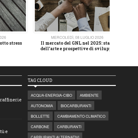
2026
MERCOLEDÌ, 08 LUGLIO 2026
otto stress
Il mercato del GNL nel 2025: stato
L'av
dell’arte e prospettive di sviluppo
TAG CLOUD
ACQUA-ENERGIA-CIBO
AMBIENTE
raffinerie
AUTONOMIA
BIOCARBURANTI
BOLLETTE
CAMBIAMENTO CLIMATICO
CARBONE
CARBURANTI
tù e
CARBURANTI ALTERNATIVI