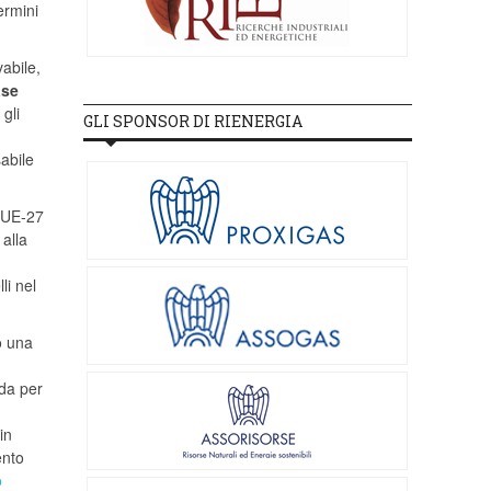
ermini
vabile,
ase
gli
GLI SPONSOR DI RIENERGIA
abile
l’UE-27
 alla
li nel
o una
ada per
in
ento
o