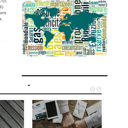
(70),
6).
sere
ma.

