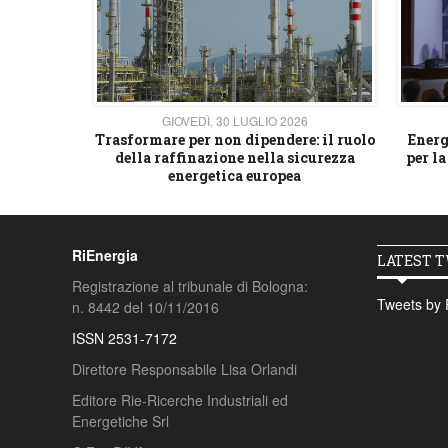
26
GIOVEDÌ, 30 LUGLIO 2026
 strategico
Trasformare per non dipendere: il ruolo
Energ
della raffinazione nella sicurezza
per la
energetica europea
RiEnergia
LATEST 
Registrazione al tribunale di Bologna:
Tweets by 
n. 8442 del 10/11/2016
ISSN 2531-7172
Direttore Responsabile Lisa Orlandi
Editore Rie-Ricerche Industriali ed
Energetiche Srl