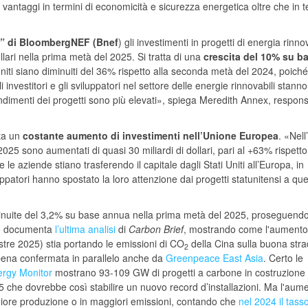
i vantaggi in termini di economicità e sicurezza energetica oltre che in t
” di BloombergNEF (Bnef
) gli investimenti in progetti di energia rinno
ollari nella prima metà del 2025. Si tratta di una
crescita del 10% su b
Uniti siano diminuiti del 36% rispetto alla seconda metà del 2024, poiché 
investitori e gli sviluppatori nel settore delle energie rinnovabili stanno
endimenti dei progetti sono più elevati», spiega Meredith Annex, respons
ota un
costante aumento di investimenti nell’Unione Europea
. «Nel
2025 sono aumentati di quasi 30 miliardi di dollari, pari al +63% rispetto
e aziende stiano trasferendo il capitale dagli Stati Uniti all’Europa, in
uppatori hanno spostato la loro attenzione dai progetti statunitensi a quel
iminuite del 3,2% su base annua nella prima metà del 2025, proseguend
to documenta
l’ultima analisi
di
Carbon Brief
, mostrando come l'aumento
tre 2025) stia portando le emissioni di CO
della Cina sulla buona str
2
ppena confermata in parallelo anche da
Greenpeace East Asia
. Certo le
ergy Monitor
mostrano 93-109 GW di progetti a carbone in costruzione 
 che dovrebbe così stabilire un nuovo record d’installazioni. Ma l'aum
ore produzione o in maggiori emissioni, contando che
nel 2024 il tass