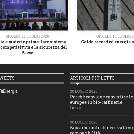
GIOVEDÌ, 23 LUGLIO 2026
GIOVEDÌ, 16 LUGLIO 
ia e materie prime: fare sistema
Caldo record ed energia s
 competitività e la sicurezza del
Paese
TWEETS
ARTICOLI PIÙ LETTI
RiEnergia
30 LUGLIO 2026
Perché conviene convertire le 
europee in bio-raffinerie
Lanza
30 LUGLIO 2026
Biocarburanti: di necessità vir
compatibilità