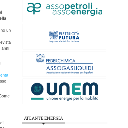
el
ella
nno un
revista
i anni
i
enta
esso
 Come
ATLANTE ENERGIA
 di