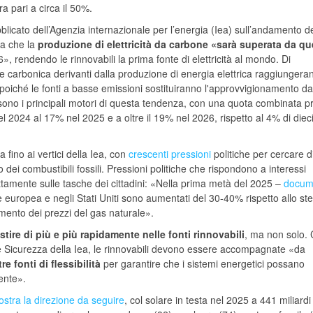
ra pari a circa il 50%.
bblicato dell’Agenzia internazionale per l’energia (Iea) sull’andamento d
ra che la
produzione di elettricità da carbone «sarà superata da qu
26», rendendo le rinnovabili la prima fonte di elettricità al mondo. Di
e carbonica derivanti dalla produzione di energia elettrica raggiungera
poiché le fonti a basse emissioni sostituiranno l'approvvigionamento da
a sono i principali motori di questa tendenza, con una quota combinata p
l 2024 al 17% nel 2025 e a oltre il 19% nel 2026, rispetto al 4% di diec
 fino ai vertici della Iea, con
crescenti pressioni
politiche per cercare d
to dei combustibili fossili. Pressioni politiche che rispondono a interessi
ttamente sulle tasche dei cittadini: «Nella prima metà del 2025 –
docum
ione europea e negli Stati Uniti sono aumentati del 30-40% rispetto allo st
mento dei prezzi del gas naturale».
stire di più e più rapidamente nelle fonti rinnovabili
, ma non solo.
e Sicurezza della Iea, le rinnovabili devono essere accompagnate «da
e fonti di flessibilità
per garantire che i sistemi energetici possano
ente».
stra la direzione da seguire
, col solare in testa nel 2025 a 441 miliardi