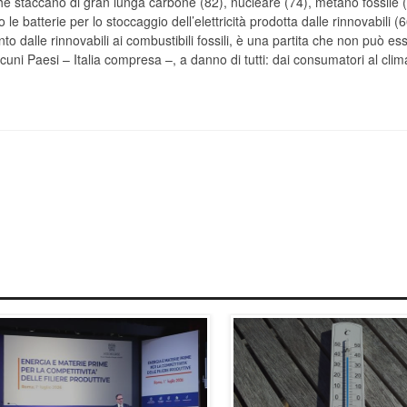
, che staccano di gran lunga carbone (82), nucleare (74), metano fossile 
e batterie per lo stoccaggio dell’elettricità prodotta dalle rinnovabili (6
ento dalle rinnovabili ai combustibili fossili, è una partita che non può es
uni Paesi – Italia compresa –, a danno di tutti: dai consumatori al cli