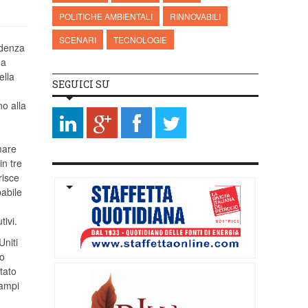
POLITICHE AMBIENTALI
RINNOVABILI
SCENARI
TECNOLOGIE
idenza
ha
ella
SEGUICI SU
no alla
mare
in tre
risce
babile
tivi.
Uniti
to
tato
 ampi