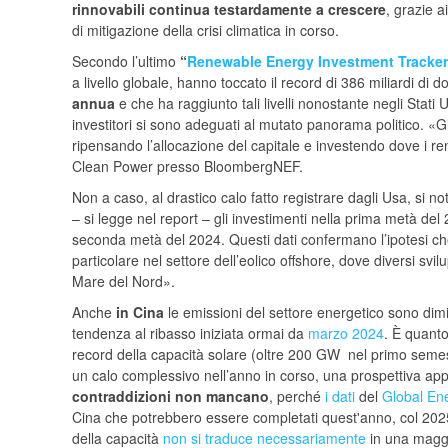
rinnovabili continua testardamente a crescere
, grazie a
di mitigazione della crisi climatica in corso.
Secondo l’ultimo
“
Renewable Energy Investment Tracker
a livello globale, hanno toccato il record di 386 miliardi di d
annua
e che ha raggiunto tali livelli nonostante negli Stati 
investitori si sono adeguati al mutato panorama politico. «Gli 
ripensando l’allocazione del capitale e investendo dove i r
Clean Power presso BloombergNEF.
Non a caso, al drastico calo fatto registrare dagli Usa, si n
– si legge nel report – gli investimenti nella prima metà del 
seconda metà del 2024. Questi dati confermano l’ipotesi che l
particolare nel settore dell’eolico offshore, dove diversi svil
Mare del Nord».
Anche
in Cina
le emissioni del settore energetico sono d
tendenza al ribasso iniziata ormai da
marzo 2024
. È quan
record della capacità solare (oltre 200 GW nel primo semes
un calo complessivo nell’anno in corso, una prospettiva a
contraddizioni non mancano
, perché
i dati
del
Global En
Cina che potrebbero essere completati quest'anno, col 2025
della capacità
non si traduce necessariamente
in una maggi