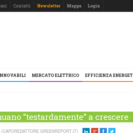
zaci
Contatti
Newsletter
Mappa
Login
INNOVABILI
MERCATO ELETTRICO
EFFICIENZA ENERGE
nuano “testardamente” a crescere
I (CAPOREDATTORE GREENREPORT.IT)