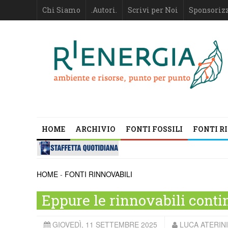
Chi Siamo
.Autori.
Scrivi per Noi
Sponsoriz
HOME
ARCHIVIO
FONTI FOSSILI
FONTI R
HOME
-
FONTI RINNOVABILI
Eppure le rinnovabili conti
GIOVEDÌ, 11 SETTEMBRE 2025
LUCA ATERIN