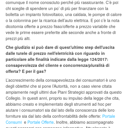
comunque il nome conosciuto perché più rassicurante. C’è poi
chi sceglie di spendere un po’ di più per finanziare con la
bolletta un impianto fotovoltaico, una caldaia, le pompe di calore
o la colonnina per la ricarica dell’auto elettrica. E poi c’è la nota
dicotomia offerte a prezzo fisso/offerte a prezzo variabile che
vede le prime essere preferite alle seconde anche a fronte di
prezzi più alti.
Che giudizio si può dare di quest'ultimo step dell'uscita
dalle tutele di prezzo nell'elettricità con riguardo in
particolare alle finalità indicate dalla legge 124/2017:
consapevolezza del cliente e concorrenza/pluralità di
offerta? E per il gas?
L’accrescimento della consapevolezza dei consumatori è uno
degli obiettivi che si pone l’Autorità, non a caso viene citata
ampiamente negli ultimi due Piani Strategici approvati da questo
Collegio. In questi anni, proprio su impulso della legge che cita,
abbiamo creato e implementato degli strumenti ad hoc per
aiutare i consumatori sia dal lato della conoscenza delle loro
forniture sia dal lato della confrontabilità delle offerte:
Portale
Consumi
e
Portale Offerte
. Inoltre, abbiamo accompagnato