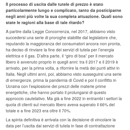
Il processo di uscita dalle tutele di prezzo è stato
particolarmente lungo e complicato, tanto da posticiparne
negli anni più volte la sua completa attuazione. Quali sono
state le ragioni alla base di tale ritardo?
A partire dalla Legge Concorrenza, nel 2017, abbiamo visto
succedersi una serie di proroghe stabilite dal legislatore che,
reputando la maggioranza dei consumatori ancora non pronta,
ha deciso di rinviare la fine dei servizi di tutela per l’energia
elettrica e il gas. D’altra parte, il “giro di boa” per il mercato
libero è avvenuto proprio in quegli anni: tra il 2017 e il 2019 è
arrivato, per la prima volta, a rifornire la metà dei punti attivi in
Italia. Negli ultimi anni, poi, abbiamo visto susseguirsi una serie
di emergenze, prima la pandemia di Covid e poi il conflitto in
Ucraina con l’esplosione dei prezzi delle materie prime
energetiche, che hanno portato il prolungarsi di questo
approccio cautelativo. Ma già a fine 2022 in entrambi i settori la
quota di clienti sul mercato libero aveva superato il 66% del
totale e a fine 2023 era oltre il 70%.
La spinta definitiva è arrivata con la decisione di vincolare la
data per l’uscita dai servizi di tutela in fase di contrattazione