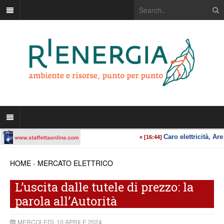
HOME
-
MERCATO ELETTRICO
L’uscita dalle tutele di prezzo: la
parola all’Autorità
MERCOLEDÌ, 10 APRILE 2024