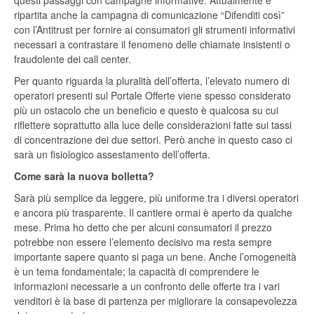
questi passaggi con campagne informative. Attualmente è
ripartita anche la campagna di comunicazione “Difenditi così”
con l’Antitrust per fornire ai consumatori gli strumenti informativi
necessari a contrastare il fenomeno delle chiamate insistenti o
fraudolente dei call center.
Per quanto riguarda la pluralità dell’offerta, l’elevato numero di
operatori presenti sul Portale Offerte viene spesso considerato
più un ostacolo che un beneficio e questo è qualcosa su cui
riflettere soprattutto alla luce delle considerazioni fatte sui tassi
di concentrazione dei due settori. Però anche in questo caso ci
sarà un fisiologico assestamento dell’offerta.
Come sarà la nuova bolletta?
Sarà più semplice da leggere, più uniforme tra i diversi operatori
e ancora più trasparente. Il cantiere ormai è aperto da qualche
mese. Prima ho detto che per alcuni consumatori il prezzo
potrebbe non essere l’elemento decisivo ma resta sempre
importante sapere quanto si paga un bene. Anche l’omogeneità
è un tema fondamentale; la capacità di comprendere le
informazioni necessarie a un confronto delle offerte tra i vari
venditori è la base di partenza per migliorare la consapevolezza