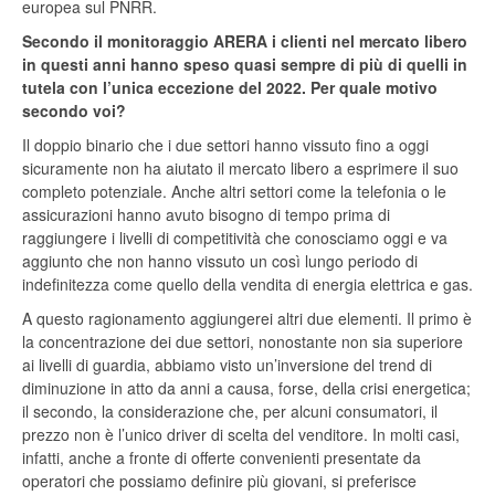
europea sul PNRR.
Secondo il monitoraggio ARERA i clienti nel mercato libero
in questi anni hanno speso quasi sempre di più di quelli in
tutela con l’unica eccezione del 2022. Per quale motivo
secondo voi?
Il doppio binario che i due settori hanno vissuto fino a oggi
sicuramente non ha aiutato il mercato libero a esprimere il suo
completo potenziale. Anche altri settori come la telefonia o le
assicurazioni hanno avuto bisogno di tempo prima di
raggiungere i livelli di competitività che conosciamo oggi e va
aggiunto che non hanno vissuto un così lungo periodo di
indefinitezza come quello della vendita di energia elettrica e gas.
A questo ragionamento aggiungerei altri due elementi. Il primo è
la concentrazione dei due settori, nonostante non sia superiore
ai livelli di guardia, abbiamo visto un’inversione del trend di
diminuzione in atto da anni a causa, forse, della crisi energetica;
il secondo, la considerazione che, per alcuni consumatori, il
prezzo non è l’unico driver di scelta del venditore. In molti casi,
infatti, anche a fronte di offerte convenienti presentate da
operatori che possiamo definire più giovani, si preferisce