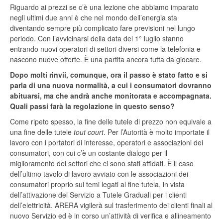
Riguardo ai prezzi se c’è una lezione che abbiamo imparato
negli ultimi due anni è che nel mondo dell’energia sta
diventando sempre più complicato fare previsioni nel lungo
periodo. Con l’avvicinarsi della data del 1° luglio stanno
entrando nuovi operatori di settori diversi come la telefonia e
nascono nuove offerte. È una partita ancora tutta da giocare.
Dopo molti rinvii, comunque, ora il passo è stato fatto e si
parla di una nuova normalità, a cui i consumatori dovranno
abituarsi, ma che andrà anche monitorata e accompagnata.
Quali passi farà la regolazione in questo senso?
Come ripeto spesso, la fine delle tutele di prezzo non equivale a
una fine delle tutele
tout court
. Per l’Autorità è molto importate il
lavoro con i portatori di interesse, operatori e associazioni dei
consumatori, con cui c’è un costante dialogo per il
miglioramento dei settori che ci sono stati affidati. È il caso
dell’ultimo tavolo di lavoro avviato con le associazioni dei
consumatori proprio sui temi legati al fine tutela, in vista
dell’attivazione del Servizio a Tutele Graduali per i clienti
dell’elettricità. ARERA vigilerà sul trasferimento dei clienti finali al
nuovo Servizio ed è in corso un’attività di verifica e allineamento