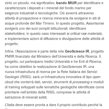
vinto un piccolo, ma significativo,
bando MIUR
per identificare e
caratterizzare i depositi e i minerali del fondo marino per
esigenze industriali e tecnologiche. Ciò avverrà attraverso
attività di prospezione e ricerca mineraria da svolgersi in siti di
acque profonde del Mar Tirreno. In questo progetto, Assorisorse
svolgerà uno dei suoi compiti istituzionali: identificare
stakeholders
, in questo caso interessati ai
critical raw materials
,
e implementare azioni di diffusione e divulgazione delle attività di
progetto.
Infine, l’Associazione è parte della rete
GeoSciesce IR
, progetto
PNRR finanziato dal Ministero dell’Università e della Ricerca. Il
progetto, cui partecipano tredici Università e tre Enti di Ricerca,
ha come obiettivo la realizzazione di GeoSciences IR, una
nuova infrastruttura di ricerca per la Rete Italiana dei Servizi
Geologici (RISG): sarà un’infrastruttura innovativa di tipo
open
cloud
che conterrà dati, servizi, strumenti di
processing
e moduli
di training sviluppati sulle tematiche geologiche identificate come
prioritarie nell’ambito della RISG, comprese le attività di
estrazione di minerali solidi.
L’Italia deve essere pronta a dare il proprio contributo perché la