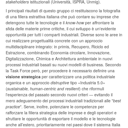
stakeholders
istituzionali (Università, ISPRA, Unmig).
I principali risultati di questo gruppo ci restituiscono la fotografia
di una filiera estrattiva italiana che può contare su imprese che
detengono tutte le tecnologie e il
know-how
per affrontare la
sfida delle materie prime critiche, il cui sviluppo è un'evidente
opportunità per tutti i comparti industriali. Diverse sono le aree in
cui realizzare progettualità concrete con un approccio
multidisciplinare integrato: in primis, Recupero, Riciclo ed
Estrazione, combinando Economia circolare, Innovazione,
Digitalizzazione, Chimica e Architettura ambientale in nuovi
processi industriali basati su nuovi modelli di business. Secondo
la Task Force però, per procedere è necessario definire una
visione strategica
per caratterizzare una politica industriale
organica e un approccio
distruptive
tipo «Industria 5.0»
(
sustainable, human-centric and resilient
) che riformuli
l'esperienza del passato secondo nuovi criteri — evitando il
mero adeguamento dei processi industriali tradizionali alle "
best
practice
". Serve, inoltre, potenziare le competenze per
rafforzare la filiera strategica delle imprese e degli operatori e
sfruttare le opportunità di esportare il modello e le tecnologie
anche all’estero, prioritariamente nei paesi dove il sistema Italia