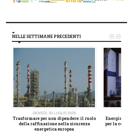
NELLE SETTIMANE PRECEDENTI


GIOVEDÌ, 30 LUGLIO 2026
GIOVE
ico
Trasformare per non dipendere: il ruolo
Energia e mat
della raffinazione nella sicurezza
per la compet
energetica europea