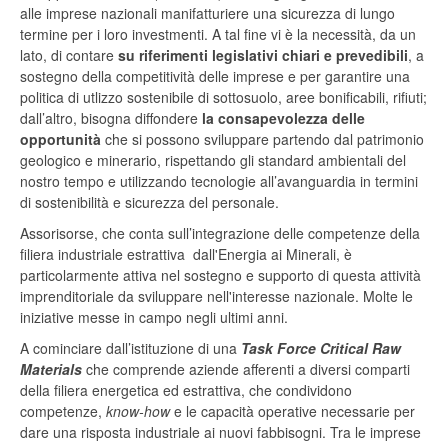
alle imprese nazionali manifatturiere una sicurezza di lungo
termine per i loro investmenti. A tal fine vi è la necessità, da un
lato, di contare
su riferimenti legislativi chiari e prevedibili
, a
sostegno della competitività delle imprese e per garantire una
politica di utlizzo sostenibile di sottosuolo, aree bonificabili, rifiuti;
dall’altro, bisogna diffondere
la consapevolezza delle
opportunità
che si possono sviluppare partendo dal patrimonio
geologico e minerario, rispettando gli standard ambientali del
nostro tempo e utilizzando tecnologie all’avanguardia in termini
di sostenibilità e sicurezza del personale.
Assorisorse, che conta sull’integrazione delle competenze della
filiera industriale estrattiva dall'Energia ai Minerali, è
particolarmente attiva nel sostegno e supporto di questa attività
imprenditoriale da sviluppare nell'interesse nazionale. Molte le
iniziative messe in campo negli ultimi anni.
A cominciare dall’istituzione di una
Task Force Critical Raw
Materials
che comprende aziende afferenti a diversi comparti
della filiera energetica ed estrattiva, che condividono
competenze,
know-how
e le capacità operative necessarie per
dare una risposta industriale ai nuovi fabbisogni. Tra le imprese