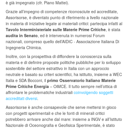
è già impegnato (cfr. Piano Mattei).
Grazie all’impegno di competenze riconosciute ed accreditate,
Assorisorse, è diventato punto di riferimento a livello nazionale
in materia di iniziative legate ai materiali critici: partecipa infatti al
Tavolo Interministeriale sulle Materie Prime Critiche
, è stata
audita in Senato
, ed è intervenuta in numerosi Forum
nazionali, compreso quello dell’AIDIC - Associazione Italiana Di
Ingegneria Chimica.
Inoltre, con la prospettiva di diffondere la conoscenza sulla
materia e di definire proposte politiche pubbliche per lo sviluppo
sostenibile del settore estrattivo in Italia con un approccio
neutrale e basato su criteri scientifici, ha istituito, insieme a WEC
Italia e SDA Bocconi, il
primo Osservatorio Italiano Materie
Prime Critiche Energia
– OiMCE. Il tutto sempre nell’ottica di
affrontare le problematiche industriali
coinvolgendo soggetti
accreditati diversi
.
Assorisorse è anche consapevole che serve mettersi in gioco
con progetti sperimentali e che le fonti di minerali critici
potrebbero arrivare anche dal mare: insieme a INGV e all’Istituto
Nazionale di Oceonografia e Geofisica Sperimentale, è stato