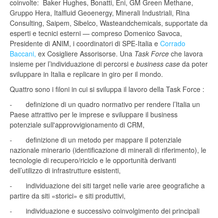
coinvolte: Baker Hughes, Bonatti, Eni, GM Green Methane,
Gruppo Hera, Italfluid Geoenergy, Minerali Industriali, Rina
Consulting, Saipem, Sibelco, Wasteandchemicals, supportate da
esperti e tecnici esterni — compreso Domenico Savoca,
Presidente di ANIM, i coordinatori di SPE-Italia e
Corrado
Baccani,
ex Cosigliere Assorisorse. Una
Task Force
che lavora
insieme per l’individuazione di percorsi e
business case
da poter
sviluppare in Italia e replicare in giro per il mondo.
Quattro sono i filoni in cui si sviluppa il lavoro della Task Force :
- definizione di un quadro normativo per rendere l’Italia un
Paese attrattivo per le imprese e sviluppare il business
potenziale sull'approvvigionamento di CRM,
- definizione di un metodo per mappare il potenziale
nazionale minerario (identificazione di minerali di riferimento), le
tecnologie di recupero/riciclo e le opportunità derivanti
dell’utilizzo di infrastrutture esistenti,
- individuazione dei siti target nelle varie aree geografiche a
partire da siti «storici» e siti produttivi,
- individuazione e successivo coinvolgimento dei principali