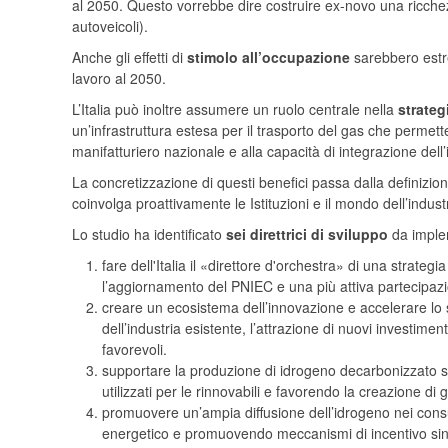
al 2050. Questo vorrebbe dire costruire ex-novo una ricchezz
autoveicoli).
Anche gli effetti di
stimolo all’occupazione
sarebbero estre
lavoro al 2050.
L’Italia può inoltre assumere un ruolo centrale nella
strateg
un’infrastruttura estesa per il trasporto del gas che permet
manifatturiero nazionale e alla capacità di integrazione del
La concretizzazione di questi benefici passa dalla definizio
coinvolga proattivamente le Istituzioni e il mondo dell’indust
Lo studio ha identificato
sei direttrici di sviluppo
da imple
fare dell'Italia il «direttore d'orchestra» di una strateg
l’aggiornamento del PNIEC e una più attiva partecipaz
creare un ecosistema dell’innovazione e accelerare lo sv
dell’industria esistente, l’attrazione di nuovi investimen
favorevoli.
supportare la produzione di idrogeno decarbonizzato su
utilizzati per le rinnovabili e favorendo la creazione di
promuovere un’ampia diffusione dell’idrogeno nei consum
energetico e promuovendo meccanismi di incentivo sin