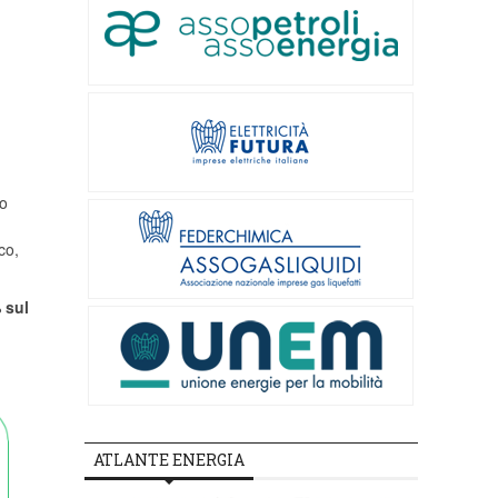
to
co,
 sul
ATLANTE ENERGIA