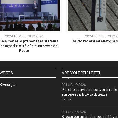
GIOVEDÌ, 23 LUGLIO 2026
GIOVEDÌ, 16 LUGLIO 
ia e materie prime: fare sistema
Caldo record ed energia s
 competitività e la sicurezza del
Paese
TWEETS
ARTICOLI PIÙ LETTI
RiEnergia
30 LUGLIO 2026
Perché conviene convertire le 
europee in bio-raffinerie
Lanza
30 LUGLIO 2026
Biocarburanti: di necessità vir