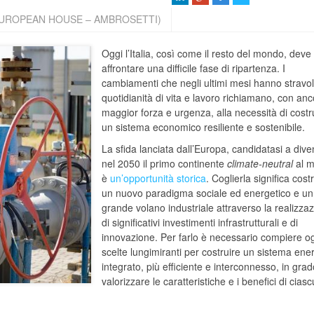
EUROPEAN HOUSE – AMBROSETTI)
Oggi l’Italia, così come il resto del mondo, deve
affrontare una difficile fase di ripartenza. I
cambiamenti che negli ultimi mesi hanno stravol
quotidianità di vita e lavoro richiamano, con anc
maggior forza e urgenza, alla necessità di costr
un sistema economico resiliente e sostenibile.
La sfida lanciata dall’Europa, candidatasi a dive
nel 2050 il primo continente
climate-neutral
al 
è
un’opportunità storica
. Coglierla significa cost
un nuovo paradigma sociale ed energetico e un
grande volano industriale attraverso la realizza
di significativi investimenti infrastrutturali e di
innovazione. Per farlo è necessario compiere o
scelte lungimiranti per costruire un sistema ene
integrato, più efficiente e interconnesso, in grad
valorizzare le caratteristiche e i benefici di cias