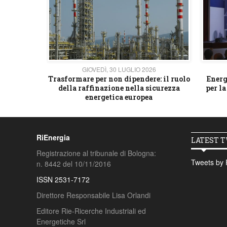
26
GIOVEDÌ, 30 LUGLIO 2026
 strategico
Trasformare per non dipendere: il ruolo
Energ
della raffinazione nella sicurezza
per la
energetica europea
RiEnergia
LATEST 
Registrazione al tribunale di Bologna:
Tweets by 
n. 8442 del 10/11/2016
ISSN 2531-7172
Direttore Responsabile Lisa Orlandi
Editore Rie-Ricerche Industriali ed
Energetiche Srl