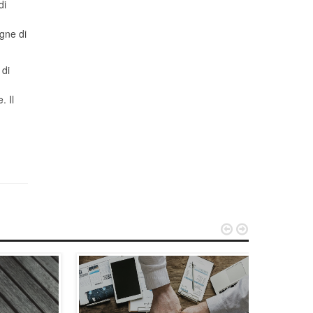
di
agne di
 di
. Il

