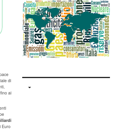
pace
iale di
ti,
fino ai
enti
bbe
liardi
di Euro