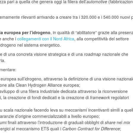
a pari a quella che genera oggi la filiera dell’
automotive
(fabbricazion
mamente rilevanti arrivando a creare tra i 320.000 e i 540.000 nuovi p
ia europea per l’idrogeno
, in qualità di “abilitatore” grazie alla presen
te anche i
collegamenti con il Nord Africa
, alla competitività del settore
l’idrogeno nel sistema energetico.
ne di una concreta visione strategica e di una
roadmap
nazionale che
ria.
mentare:
ia europea sull’idrogeno, attraverso la definizione di una visione nazional
ione alla Clean Hydrogen Alliance europea;
iluppo di una filiera industriale dedicata attraverso la riconversione
ti, la creazione di fondi dedicati e la creazione di
framework
regolatori
 scala nazionale facendo leva su meccanismi incentivanti simili a quell
 garanzie d’origine commercializzabili a livello europeo;
i finali attraverso l’introduzione di graduali obblighi di
share
nel
mix
ergici al meccanismo ETS quali i
Carbon Contract for Difference
;