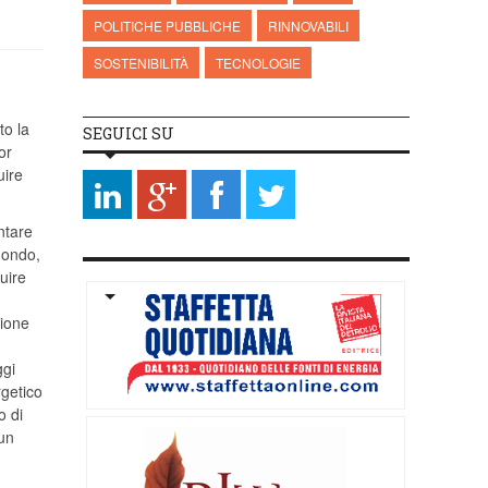
POLITICHE PUBBLICHE
RINNOVABILI
SOSTENIBILITÀ
TECNOLOGIE
to la
SEGUICI SU
or
uire
ntare
mondo,
ruire
zione
ggi
rgetico
o di
cun