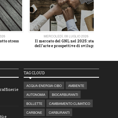
2026
MERCOLEDÌ, 08 LUGLIO 2026
otto stress
Il mercato del GNL nel 2025: stato
L'av
dell’arte e prospettive di sviluppo
TAG CLOUD
ACQUA-ENERGIA-CIBO
AMBIENTE
raffinerie
AUTONOMIA
BIOCARBURANTI
BOLLETTE
CAMBIAMENTO CLIMATICO
CARBONE
CARBURANTI
tù e