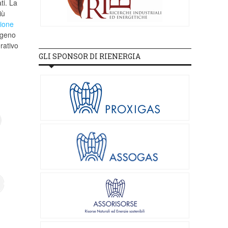
ti. La
iù
zione
ogeno
rativo
GLI SPONSOR DI RIENERGIA