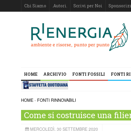
Chi Siamo
.Autori.
Scrivi per Noi
Sponsoriz
HOME
ARCHIVIO
FONTI FOSSILI
FONTI R
HOME
-
FONTI RINNOVABILI
Come si costruisce una filie
MERCOLEDÌ, 30 SETTEMBRE 2020