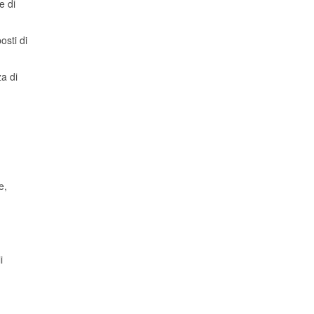
e di
osti di
za di
e,
i