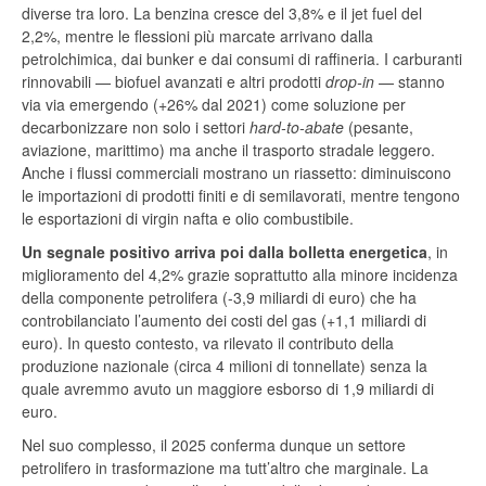
diverse tra loro. La benzina cresce del 3,8% e il jet fuel del
2,2%, mentre le flessioni più marcate arrivano dalla
petrolchimica, dai bunker e dai consumi di raffineria. I carburanti
rinnovabili — biofuel avanzati e altri prodotti
drop‑in
— stanno
via via emergendo (+26% dal 2021) come soluzione per
decarbonizzare non solo i settori
hard-to-abate
(pesante,
aviazione, marittimo) ma anche il trasporto stradale leggero.
Anche i flussi commerciali mostrano un riassetto: diminuiscono
le importazioni di prodotti finiti e di semilavorati, mentre tengono
le esportazioni di virgin nafta e olio combustibile.
Un segnale positivo arriva poi dalla bolletta energetica
, in
miglioramento del 4,2% grazie soprattutto alla minore incidenza
della componente petrolifera (-3,9 miliardi di euro) che ha
controbilanciato l’aumento dei costi del gas (+1,1 miliardi di
euro). In questo contesto, va rilevato il contributo della
produzione nazionale (circa 4 milioni di tonnellate) senza la
quale avremmo avuto un maggiore esborso di 1,9 miliardi di
euro.
Nel suo complesso, il 2025 conferma dunque un settore
petrolifero in trasformazione ma tutt’altro che marginale. La