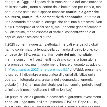
energetici. Oggi, nell’epoca della transizione e dell’accelerazione
delle rinnovabili, torna al centro del dibattito non per inerzia, ma
per un dato semplice e spesso rimosso:
continua a garantire
sicurezza, continuità e competitività economica
, a fronte di
una domanda mondiale di energia che continua a crescere. Non
è più il monopolio di pochi paesi, ma una fonte geograficamente
più distribuita, meno esposta ai rischi di concentrazione e ai
capricci dello “sceicco” di turno.
Il 2025 conferma questa traiettoria. I mercati energetici globali
hanno confermato la tenuta della domanda di petrolio che, con
un peso del 38%, resta
la prima fonte del mix mondiale
,
mentre consumi e investimenti mostrano come la transizione
stia procedendo, ma in modo meno lineare di quanto auspicato.
Il
“Preconsuntivo 2025: energia e mobilità”
di UNEM, presentato
lo scorso 11 dicembre a una platea di giornalisti, istituzioni e
operatori, fotografa una crescita della domanda di energia
globale (+1,8%) e i massimi storici per i consumi di petrolio negli
ultimi due trimestri dell’anno (105 milioni b/g).
Un punto cruciale riguarda la necessità di garantire investimenti
adeguati lungo tutta la filiera upstream Oil&Gas. Dopo il 2019,
quasi il 90% degli investimenti mondiali è servito a compensare