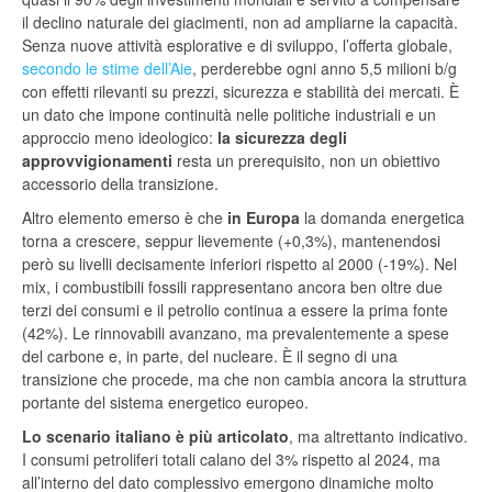
il declino naturale dei giacimenti, non ad ampliarne la capacità.
Senza nuove attività esplorative e di sviluppo, l’offerta globale,
secondo le stime dell’Aie
, perderebbe ogni anno 5,5 milioni b/g
con effetti rilevanti su prezzi, sicurezza e stabilità dei mercati. È
un dato che impone continuità nelle politiche industriali e un
approccio meno ideologico:
la sicurezza degli
approvvigionamenti
resta un prerequisito, non un obiettivo
accessorio della transizione.
Altro elemento emerso è che
in Europa
la domanda energetica
torna a crescere, seppur lievemente (+0,3%), mantenendosi
però su livelli decisamente inferiori rispetto al 2000 (-19%). Nel
mix, i combustibili fossili rappresentano ancora ben oltre due
terzi dei consumi e il petrolio continua a essere la prima fonte
(42%). Le rinnovabili avanzano, ma prevalentemente a spese
del carbone e, in parte, del nucleare. È il segno di una
transizione che procede, ma che non cambia ancora la struttura
portante del sistema energetico europeo.
Lo scenario italiano è più articolato
, ma altrettanto indicativo.
I consumi petroliferi totali calano del 3% rispetto al 2024, ma
all’interno del dato complessivo emergono dinamiche molto