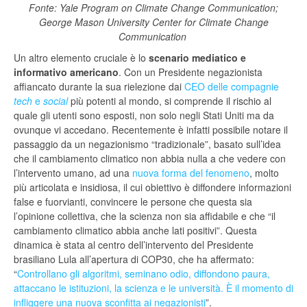
Fonte: Yale Program on Climate Change Communication;
George Mason University Center for Climate Change
Communication
Un altro elemento cruciale è lo
scenario mediatico e
informativo americano
. Con un Presidente negazionista
affiancato durante la sua rielezione dai
CEO delle compagnie
tech
e
social
più potenti al mondo, si comprende il rischio al
quale gli utenti sono esposti, non solo negli Stati Uniti ma da
ovunque vi accedano. Recentemente è infatti possibile notare il
passaggio da un negazionismo “tradizionale”, basato sull’idea
che il cambiamento climatico non abbia nulla a che vedere con
l’intervento umano, ad una
nuova forma del fenomeno
, molto
più articolata e insidiosa, il cui obiettivo è diffondere informazioni
false e fuorvianti, convincere le persone che questa sia
l’opinione collettiva, che la scienza non sia affidabile e che “il
cambiamento climatico abbia anche lati positivi”. Questa
dinamica è stata al centro dell’intervento del Presidente
brasiliano Lula all’apertura di COP30, che ha affermato:
“
Controllano gli algoritmi, seminano odio, diffondono paura,
attaccano le istituzioni, la scienza e le università. È il momento di
infliggere una nuova sconfitta ai negazionisti
”.