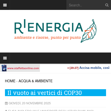
HOME
-
ACQUA & AMBIENTE
Il vuoto ai vertici di COP30
GIOVEDÌ, 20 NOVEMBRE 2025
ELISA AVOLEDO (IAI E UNIVERSITÀ DEGLI STUDI DI MILANO)