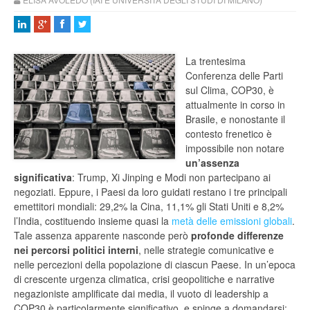
La trentesima
Conferenza delle Parti
sul Clima, COP30, è
attualmente in corso in
Brasile, e nonostante il
contesto frenetico è
impossibile non notare
un’assenza
significativa
: Trump, Xi Jinping e Modi non partecipano ai
negoziati. Eppure, i Paesi da loro guidati restano i tre principali
emettitori mondiali: 29,2% la Cina, 11,1% gli Stati Uniti e 8,2%
l’India, costituendo insieme quasi la
metà delle emissioni globali
.
Tale assenza apparente nasconde però
profonde differenze
nei percorsi politici interni
, nelle strategie comunicative e
nelle percezioni della popolazione di ciascun Paese. In un’epoca
di crescente urgenza climatica, crisi geopolitiche e narrative
negazioniste amplificate dai media, il vuoto di leadership a
COP30 è particolarmente significativo, e spinge a domandarsi: