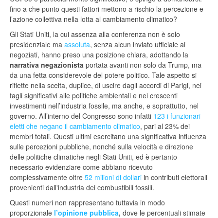
fino a che punto questi fattori mettono a rischio la percezione e
l’azione collettiva nella lotta al cambiamento climatico?
Gli Stati Uniti, la cui assenza alla conferenza non è solo
presidenziale ma
assoluta
, senza alcun inviato ufficiale ai
negoziati, hanno preso una posizione chiara, adottando la
narrativa negazionista
portata avanti non solo da Trump, ma
da una fetta considerevole del potere politico. Tale aspetto si
riflette nella scelta, duplice, di uscire dagli accordi di Parigi, nei
tagli significativi alle politiche ambientali e nei crescenti
investimenti nell’industria fossile, ma anche, e soprattutto, nel
governo. All’interno del Congresso sono infatti
123 i funzionari
eletti che negano il cambiamento climatico
, pari al 23% dei
membri totali. Questi ultimi esercitano una significativa influenza
sulle percezioni pubbliche, nonché sulla velocità e direzione
delle politiche climatiche negli Stati Uniti, ed è pertanto
necessario evidenziare come abbiano ricevuto
complessivamente oltre
52 milioni di dollari
in contributi elettorali
provenienti dall'industria dei combustibili fossili.
Questi numeri non rappresentano tuttavia in modo
proporzionale
l’opinione pubblica
,
dove le percentuali stimate