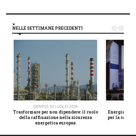
NELLE SETTIMANE PRECEDENTI


GIOVEDÌ, 30 LUGLIO 2026
GIOVE
ico
Trasformare per non dipendere: il ruolo
Energia e mat
della raffinazione nella sicurezza
per la compet
energetica europea