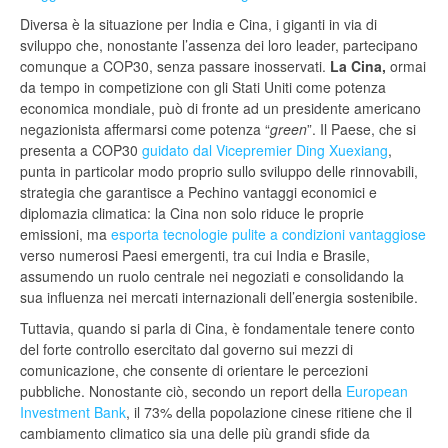
Diversa è la situazione per India e Cina, i giganti in via di
sviluppo che, nonostante l’assenza dei loro leader, partecipano
comunque a COP30, senza passare inosservati.
La Cina,
ormai
da tempo in competizione con gli Stati Uniti come potenza
economica mondiale, può di fronte ad un presidente americano
negazionista affermarsi come potenza “
green
”. Il Paese, che si
presenta a COP30
guidato dal Vicepremier Ding Xuexiang
,
punta in particolar modo proprio sullo sviluppo delle rinnovabili,
strategia che garantisce a Pechino vantaggi economici e
diplomazia climatica: la Cina non solo riduce le proprie
emissioni, ma
esporta tecnologie pulite a condizioni vantaggiose
verso numerosi Paesi emergenti, tra cui India e Brasile,
assumendo un ruolo centrale nei negoziati e consolidando la
sua influenza nei mercati internazionali dell’energia sostenibile.
Tuttavia, quando si parla di Cina, è fondamentale tenere conto
del forte controllo esercitato dal governo sui mezzi di
comunicazione, che consente di orientare le percezioni
pubbliche. Nonostante ciò, secondo un report della
European
Investment Bank
, il 73% della popolazione cinese ritiene che il
cambiamento climatico sia una delle più grandi sfide da