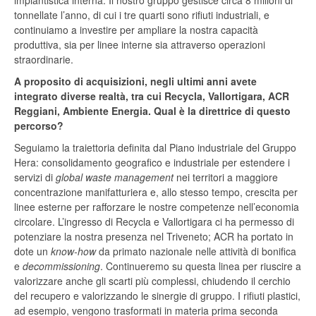
impiantistica interna. Il nostro gruppo gestisce circa 8 milioni di
tonnellate l’anno, di cui i tre quarti sono rifiuti industriali, e
continuiamo a investire per ampliare la nostra capacità
produttiva, sia per linee interne sia attraverso operazioni
straordinarie.
A proposito di acquisizioni, negli ultimi anni avete
integrato diverse realtà, tra cui Recycla, Vallortigara, ACR
Reggiani, Ambiente Energia. Qual è la direttrice di questo
percorso?
Seguiamo la traiettoria definita dal Piano industriale del Gruppo
Hera: consolidamento geografico e industriale per estendere i
servizi di
global waste management
nei territori a maggiore
concentrazione manifatturiera e, allo stesso tempo, crescita per
linee esterne per rafforzare le nostre competenze nell’economia
circolare. L’ingresso di Recycla e Vallortigara ci ha permesso di
potenziare la nostra presenza nel Triveneto; ACR ha portato in
dote un
know-how
da primato nazionale nelle attività di bonifica
e
decommissioning
. Continueremo su questa linea per riuscire a
valorizzare anche gli scarti più complessi, chiudendo il cerchio
del recupero e valorizzando le sinergie di gruppo. I rifiuti plastici,
ad esempio, vengono trasformati in materia prima seconda