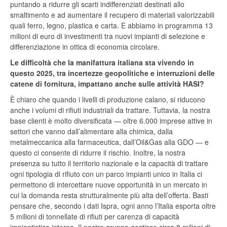
puntando a ridurre gli scarti indifferenziati destinati allo
smaltimento e ad aumentare il recupero di materiali valorizzabili
quali ferro, legno, plastica e carta. E abbiamo in programma 13
milioni di euro di investimenti tra nuovi impianti di selezione e
differenziazione in ottica di economia circolare.
Le difficoltà che la manifattura italiana sta vivendo in
questo 2025, tra incertezze geopolitiche e interruzioni delle
catene di fornitura, impattano anche sulle attività HASI?
È chiaro che quando i livelli di produzione calano, si riducono
anche i volumi di rifiuti industriali da trattare. Tuttavia, la nostra
base clienti è molto diversificata — oltre 6.000 imprese attive in
settori che vanno dall’alimentare alla chimica, dalla
metalmeccanica alla farmaceutica, dall’Oil&Gas alla GDO — e
questo ci consente di ridurre il rischio. Inoltre, la nostra
presenza su tutto il territorio nazionale e la capacità di trattare
ogni tipologia di rifiuto con un parco impianti unico in Italia ci
permettono di intercettare nuove opportunità in un mercato in
cui la domanda resta strutturalmente più alta dell’offerta. Basti
pensare che, secondo i dati Ispra, ogni anno l’Italia esporta oltre
5 milioni di tonnellate di rifiuti per carenza di capacità