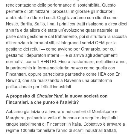
rendicontazione delle performance di sostenibilità. Questo
permette di ottimizzare i processi, migliorare gli indicatori
ambientali e ridurre i costi. Oggi lavoriamo con clienti come
Nestlé, Barilla, Safilo, Ima. I primi contratti risalgono a circa dieci
anni fa e da allora c’è stata un’evoluzione quasi naturale: si
parte dalla gestione e dal trattamento, poi si struttura la raccolta
differenziata interna ai siti, si integrano i servizi OEM per la
gestione dei reflui — come avviene per Granarolo, per cui
gestiamo i depuratori interni — e si arriva agli adempimenti
normativi, come il RENTRI. Fino a trasformare, nell’ultimo anno,
la partnership in forma societaria:
newco
come quella con
Fincantieri, oppure partecipate paritetiche come HEA con Eni
Rewind, che sta realizzando a Ravenna una piattaforma
polifunzionale per i rifiuti industriali.
A proposito di
Circular Yard
, la nuova società con
Fincantieri: a che punto è l’attività?
Abbiamo già iniziato a lavorare nei cantieri di Monfalcone e
Marghera, poi sarà la volta di Ancona e a seguire degli altri
cinque stabilimenti di Fincantieri in Italia. L’obiettivo è arrivare a
regime 100mila tonnellate l’anno di scarti industriali trattati,