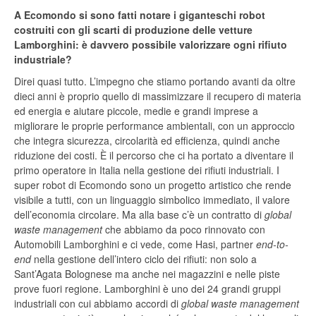
A Ecomondo si sono fatti notare i giganteschi robot
costruiti con gli scarti di produzione delle vetture
Lamborghini: è davvero possibile valorizzare ogni rifiuto
industriale?
Direi quasi tutto. L’impegno che stiamo portando avanti da oltre
dieci anni è proprio quello di massimizzare il recupero di materia
ed energia e aiutare piccole, medie e grandi imprese a
migliorare le proprie performance ambientali, con un approccio
che integra sicurezza, circolarità ed efficienza, quindi anche
riduzione dei costi. È il percorso che ci ha portato a diventare il
primo operatore in Italia nella gestione dei rifiuti industriali. I
super robot di Ecomondo sono un progetto artistico che rende
visibile a tutti, con un linguaggio simbolico immediato, il valore
dell’economia circolare. Ma alla base c’è un contratto di
global
waste management
che abbiamo da poco rinnovato con
Automobili Lamborghini e ci vede, come Hasi, partner
end-to-
end
nella gestione dell’intero ciclo dei rifiuti: non solo a
Sant’Agata Bolognese ma anche nei magazzini e nelle piste
prove fuori regione. Lamborghini è uno dei 24 grandi gruppi
industriali con cui abbiamo accordi di
global waste management