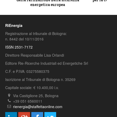
energetica europea
RiEnergia
Registrazione al tribunale di Bologna:
n. 8442 del 10/11/2016
ISSN 2531-7172
Direttore Responsabile Lisa Orlandi
Editore Rie-Ricerche Industriali ed Energetiche Srl
C.F. e P.IVA: 03275580375
Iscrizione al Tribunale di Bologna n. 35269
Capitale sociale: € 10.400,00 i.v.
Via Castiglione 25, Bologna
+39 051 6560011
rienergia@staffettaonline.com