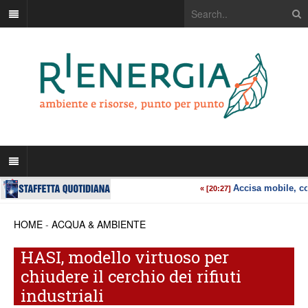
HOME
-
ACQUA & AMBIENTE
HASI, modello virtuoso per
chiudere il cerchio dei rifiuti
industriali