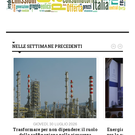
NELLE SETTIMANE PRECEDENTI


GIOVEDÌ, 30 LUGLIO 2026
GIOVE
ico
Trasformare per non dipendere: il ruolo
Energia e mat
della raffinazione nella sicurezza
per la compet