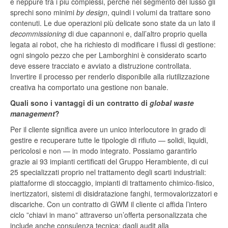
e neppure tra i più complessi, perché nel segmento del lusso gli
sprechi sono minimi
by design
, quindi i volumi da trattare sono
contenuti. Le due operazioni più delicate sono state da un lato il
decommissioning
di due capannoni e, dall’altro proprio quella
legata ai robot, che ha richiesto di modificare i flussi di gestione:
ogni singolo pezzo che per Lamborghini è considerato scarto
deve essere tracciato e avviato a distruzione controllata.
Invertire il processo per renderlo disponibile alla riutilizzazione
creativa ha comportato una gestione non banale.
Quali sono i vantaggi di un contratto di
global waste
management
?
Per il cliente significa avere un unico interlocutore in grado di
gestire e recuperare tutte le tipologie di rifiuto — solidi, liquidi,
pericolosi e non — in modo integrato. Possiamo garantirlo
grazie ai 93 impianti certificati del Gruppo Herambiente, di cui
25 specializzati proprio nel trattamento degli scarti industriali:
piattaforme di stoccaggio, impianti di trattamento chimico-fisico,
inertizzatori, sistemi di disidratazione fanghi, termovalorizzatori e
discariche. Con un contratto di GWM il cliente ci affida l’intero
ciclo ”chiavi in mano” attraverso un’offerta personalizzata che
include anche consulenza tecnica: dagli audit alla