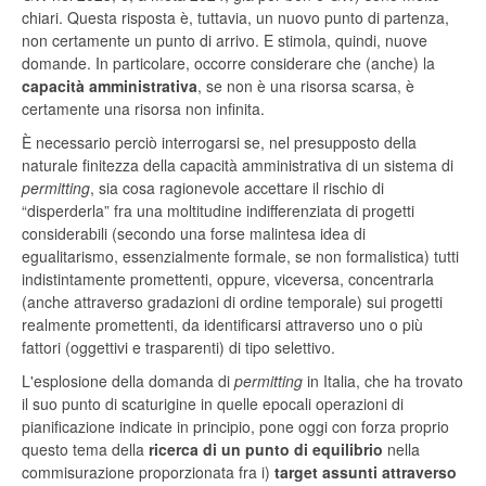
chiari. Questa risposta è, tuttavia, un nuovo punto di partenza,
non certamente un punto di arrivo. E stimola, quindi, nuove
domande. In particolare, occorre considerare che (anche) la
capacità amministrativa
, se non è una risorsa scarsa, è
certamente una risorsa non infinita.
È necessario perciò interrogarsi se, nel presupposto della
naturale finitezza della capacità amministrativa di un sistema di
permitting
, sia cosa ragionevole accettare il rischio di
“disperderla” fra una moltitudine indifferenziata di progetti
considerabili (secondo una forse malintesa idea di
egualitarismo, essenzialmente formale, se non formalistica) tutti
indistintamente promettenti, oppure, viceversa, concentrarla
(anche attraverso gradazioni di ordine temporale) sui progetti
realmente promettenti, da identificarsi attraverso uno o più
fattori (oggettivi e trasparenti) di tipo selettivo.
L'esplosione della domanda di
permitting
in Italia, che ha trovato
il suo punto di scaturigine in quelle epocali operazioni di
pianificazione indicate in principio, pone oggi con forza proprio
questo tema della
ricerca di un punto di equilibrio
nella
commisurazione proporzionata fra i)
target assunti attraverso