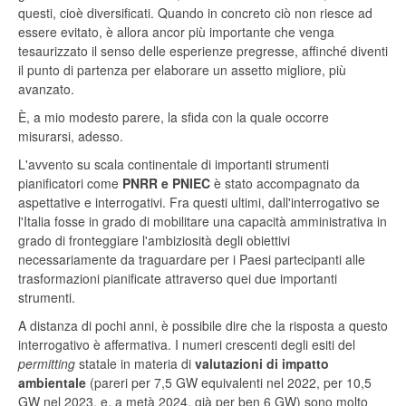
questi, cioè diversificati. Quando in concreto ciò non riesce ad
essere evitato, è allora ancor più importante che venga
tesaurizzato il senso delle esperienze pregresse, affinché diventi
il punto di partenza per elaborare un assetto migliore, più
avanzato.
È, a mio modesto parere, la sfida con la quale occorre
misurarsi, adesso.
L'avvento su scala continentale di importanti strumenti
pianificatori come
PNRR e PNIEC
è stato accompagnato da
aspettative e interrogativi. Fra questi ultimi, dall'interrogativo se
l'Italia fosse in grado di mobilitare una capacità amministrativa in
grado di fronteggiare l'ambiziosità degli obiettivi
necessariamente da traguardare per i Paesi partecipanti alle
trasformazioni pianificate attraverso quei due importanti
strumenti.
A distanza di pochi anni, è possibile dire che la risposta a questo
interrogativo è affermativa. I numeri crescenti degli esiti del
permitting
statale in materia di
valutazioni di impatto
ambientale
(pareri per 7,5 GW equivalenti nel 2022, per 10,5
GW nel 2023, e, a metà 2024, già per ben 6 GW) sono molto